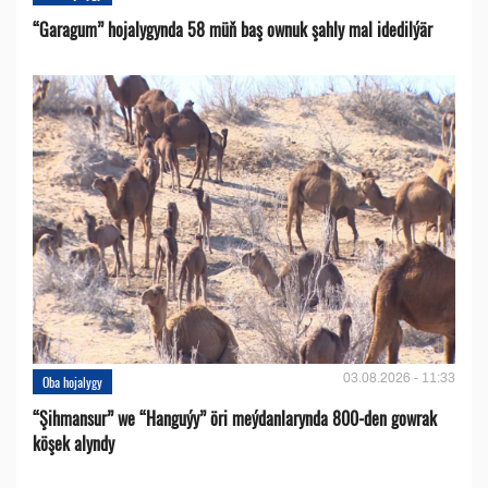
“Garagum” hojalygynda 58 müň baş ownuk şahly mal idedilýär
03.08.2026 - 11:33
Oba hojalygy
“Şihmansur” we “Hanguýy” öri meýdanlarynda 800-den gowrak
köşek alyndy