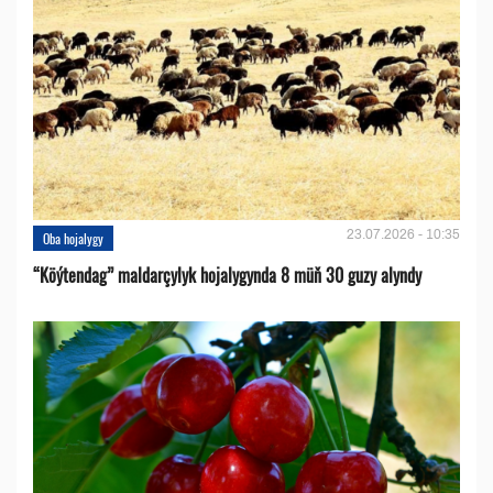
23.07.2026 - 10:35
Oba hojalygy
“Köýtendag” maldarçylyk hojalygynda 8 müň 30 guzy alyndy