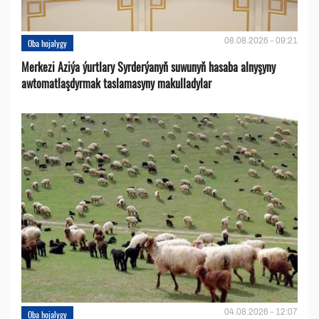
08.08.2026 - 09:21
Oba hojalygy
Merkezi Aziýa ýurtlary Syrderýanyň suwunyň hasaba alnyşyny
awtomatlaşdyrmak taslamasyny makulladylar
04.08.2026 - 12:07
Oba hojalygy