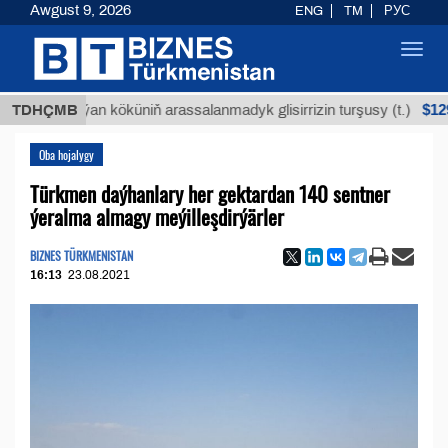
Awgust 9, 2026
ENG
TM
РУС
Toggl
navig
$12935,18
TDHÇMB
Buýan köküniň arassalanmadyk glisirrizin turşusy (t.)
Oba hojalygy
Türkmen daýhanlary her gektardan 140 sentner
ýeralma almagy meýilleşdirýärler
BIZNES TÜRKMENISTAN
16:13
23.08.2021