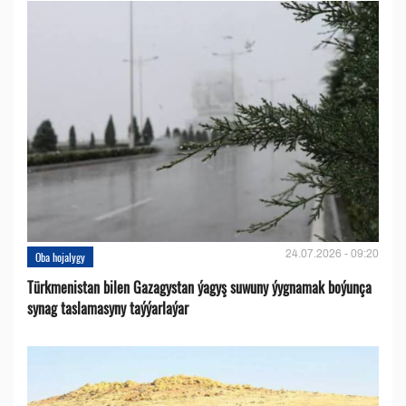
24.07.2026 - 09:20
Oba hojalygy
Türkmenistan bilen Gazagystan ýagyş suwuny ýygnamak boýunça
synag taslamasyny taýýarlaýar