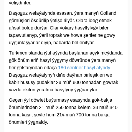
ýetişdiriler.
Daşoguz welaýatynda esasan, ýeralmanyň Golland
görnüşleri ösdürilip ýetişdirilýär. Olara ideg etmek
aňsat bolup durýar. Olar ýokary hasyllylygy bilen
tapawutlanyp, ýerli toprak we howa şertlerine gowy
uýgunlaşýarlar diýip, habarda bellenilýär.
Türkmenistanda iýul aýynda başlanan açyk meýdanda
gök önümleriň hasyl ýygymy döwründe ýeralmanyň
her gektaryndan ortaça
180 sentner hasyl alyndy
.
Daşoguz welaýatynyň diňe daýhan birleşikleri we
käbir hususy pudaklar 26 müň 600 tonnadan gowrak
ýazda ekilen ýeralma hasylyny ýygnadylar.
Geçen ýyl döwlet buýurmasy esasynda gök-bakja
önümlerinden 21 müň 250 tonna kelem, 38 müň 340
tonna käşir, şeýle hem 214 müň 700 tonna bakja
önümleri ýygnaldy.