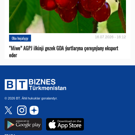
16.07.2026 - 16:12
Oba hojalygy
“Miwe” AGPJ ilkinji gezek GDA ýurtlaryna çereşnýany eksport
eder
© 2026 BT. Ähli hukuklar goralandyr.