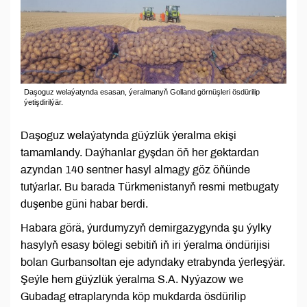
Daşoguz welaýatynda esasan, ýeralmanyň Golland görnüşleri ösdürilip
ýetişdirilýär.
Daşoguz welaýatynda güýzlük ýeralma ekişi
tamamlandy. Daýhanlar gyşdan öň her gektardan
azyndan 140 sentner hasyl almagy göz öňünde
tutýarlar. Bu barada Türkmenistanyň resmi metbugaty
duşenbe güni habar berdi.
Habara görä, ýurdumyzyň demirgazygynda şu ýylky
hasylyň esasy bölegi sebitiň iň iri ýeralma öndürijisi
bolan Gurbansoltan eje adyndaky etrabynda ýerleşýär.
Şeýle hem güýzlük ýeralma S.A. Nyýazow we
Gubadag etraplarynda köp mukdarda ösdürilip