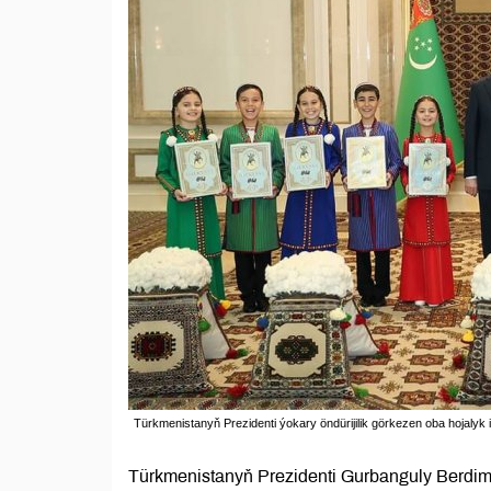
Türkmenistanyň Prezidenti ýokary öndürijilik görkezen oba hojalyk
Türkmenistanyň Prezidenti Gurbanguly Berd