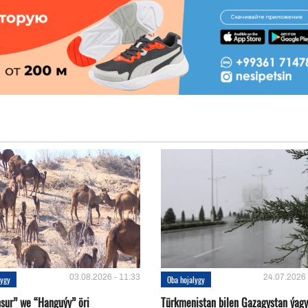
03.08.2026 - 11:33
24.07.2026 
lygy
Oba hojalygy
sur” we “Hanguýy” öri
Türkmenistan bilen Gazagystan ýagy