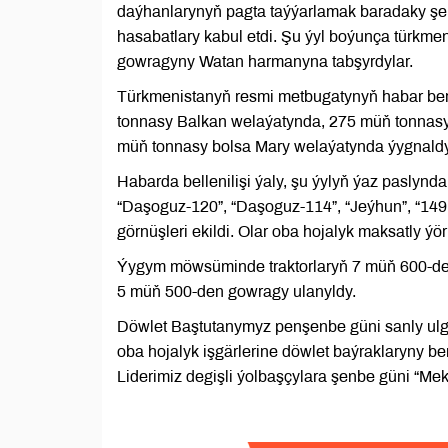
daýhanlarynyň pagta taýýarlamak baradaky şer
hasabatlary kabul etdi. Şu ýyl boýunça türkmen
gowragyny Watan harmanyna tabşyrdylar.
Türkmenistanyň resmi metbugatynyň habar berş
tonnasy Balkan welaýatynda, 275 müň tonnas
müň tonnasy bolsa Mary welaýatynda ýygnaldy
Habarda bellenilişi ýaly, şu ýylyň ýaz paslynd
“Daşoguz-120”, “Daşoguz-114”, “Jeýhun”, “149
görnüşleri ekildi. Olar oba hojalyk maksatly ýör
Ýygym möwsüminde traktorlaryň 7 müň 600-de
5 müň 500-den gowragy ulanyldy.
Döwlet Baştutanymyz penşenbe güni sanly ulga
oba hojalyk işgärlerine döwlet baýraklaryny be
Liderimiz degişli ýolbaşçylara şenbe güni “M