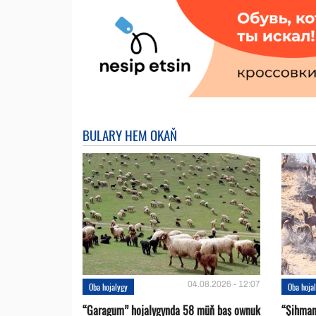
BULARY HEM OKAŇ
04.08.2026 - 12:07
Oba hojalygy
Oba hoja
“Garagum” hojalygynda 58 müň baş ownuk
“Şihman