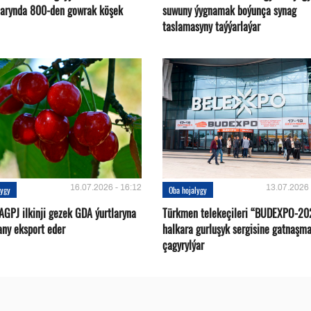
arynda 800-den gowrak köşek
suwuny ýygnamak boýunça synag
taslamasyny taýýarlaýar
16.07.2026 - 16:12
13.07.2026 
lygy
Oba hojalygy
AGPJ ilkinji gezek GDA ýurtlaryna
Türkmen telekeçileri “BUDEXPO-20
any eksport eder
halkara gurluşyk sergisine gatnaşm
çagyrylýar