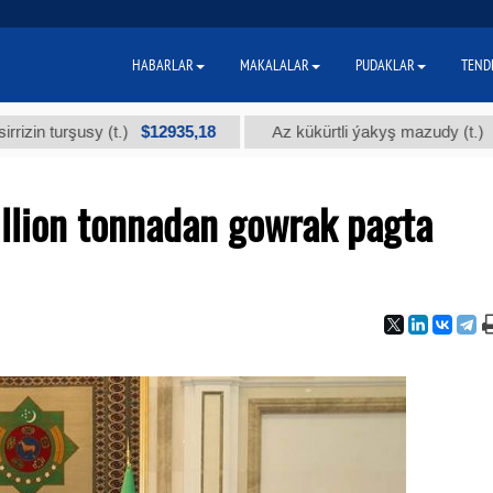
HABARLAR
MAKALALAR
PUDAKLAR
TEND
$12935,18
$300
urşusy (t.)
Az kükürtli ýakyş mazudy (t.)
llion tonnadan gowrak pagta