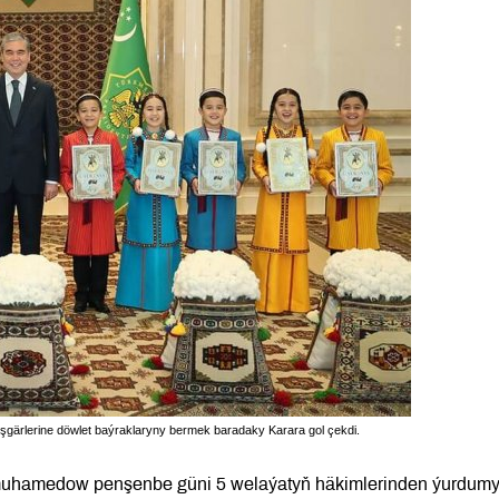
 işgärlerine döwlet baýraklaryny bermek baradaky Karara gol çekdi.
imuhamedow penşenbe güni 5 welaýatyň häkimlerinden ýurdum