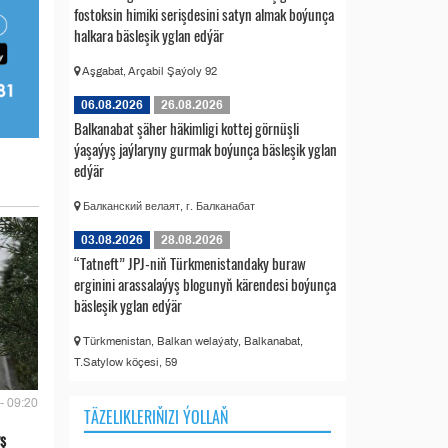
fostoksin himiki serişdesini satyn almak boýunça
halkara bäsleşik yglan edýär
Aşgabat, Arçabil Şaýoly 92
06.08.2026
26.08.2026
Balkanabat şäher häkimligi kottej görnüşli
ýaşaýyş jaýlaryny gurmak boýunça bäsleşik yglan
edýär
Балканский велаят, г. Балканабат
03.08.2026
28.08.2026
“Tatneft” JPJ-niň Türkmenistandaky buraw
erginini arassalaýyş blogunyň kärendesi boýunça
bäsleşik yglan edýär
Türkmenistan, Balkan welaýaty, Balkanabat,
T.Satylow köçesi, 59
- 09:20
TÄZELIKLERIŇIZI ÝOLLAŇ
ş