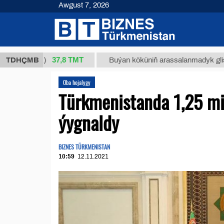
Awgust 7, 2026
37,8 ТМТ
1 (kg.)
TDHÇMB
Buýan köküniň arassalanmadyk glisirrizin t
Oba hojalygy
Türkmenistanda 1,25 mi
ýygnaldy
BIZNES TÜRKMENISTAN
10:59
12.11.2021