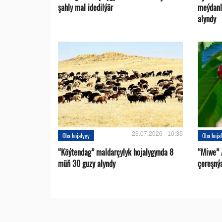
şahly mal idedilýär
meýdanl
alyndy
23.07.2026 - 10:35
Oba hojalygy
Oba hoja
“Köýtendag” maldarçylyk hojalygynda 8
“Miwe” 
müň 30 guzy alyndy
çereşný