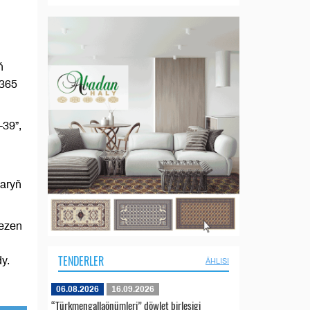
ň
 365
-39”,
laryň
kezen
TENDERLER
y.
ÄHLISI
06.08.2026
16.09.2026
“Türkmengallaönümleri” döwlet birleşigi