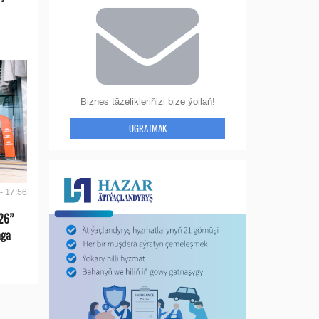
Biznes täzelikleriňizi bize ýollaň!
UGRATMAK
- 17:56
26”
aga