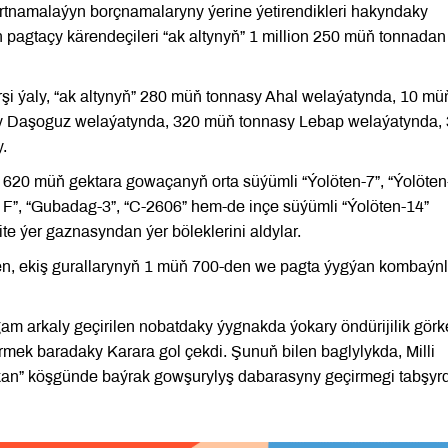
tnamalaýyn borçnamalaryny ýerine ýetirendikleri hakyndaky
 pagtaçy kärendeçileri “ak altynyň” 1 million 250 müň tonnadan
i ýaly, “ak altynyň” 280 müň tonnasy Ahal welaýatynda, 10 mü
y Daşoguz welaýatynda, 320 müň tonnasy Lebap welaýatynda,
.
a 620 müň gektara gowaçanyň orta süýümli “Ýolöten-7”, “Ýolöten
 F”, “Gubadag-3”, “C-2606” hem-de inçe süýümli “Ýolöten-14”
ite ýer gaznasyndan ýer böleklerini aldylar.
n, ekiş gurallarynyň 1 müň 700-den we pagta ýygýan kombaýn
m arkaly geçirilen nobatdaky ýygnakda ýokary öndürijilik gör
rmek baradaky Karara gol çekdi. Şunuň bilen baglylykda, Milli
ekan” köşgünde baýrak gowşurylyş dabarasyny geçirmegi tabşyrd