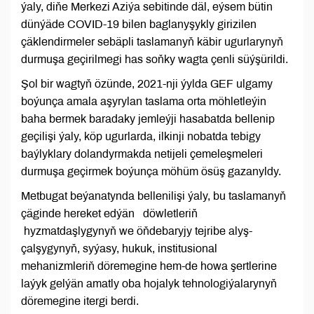
ýaly, diňe Merkezi Aziýa sebitinde däl, eýsem bütin
dünýäde COVID-19 bilen baglanyşykly girizilen
çäklendirmeler sebäpli taslamanyň käbir ugurlarynyň
durmuşa geçirilmegi has soňky wagta çenli süýşürildi.
Şol bir wagtyň özünde, 2021-nji ýylda GEF ulgamy
boýunça amala aşyrylan taslama orta möhletleýin
baha bermek baradaky jemleýji hasabatda bellenip
geçilişi ýaly, köp ugurlarda, ilkinji nobatda tebigy
baýlyklary dolandyrmakda netijeli çemeleşmeleri
durmuşa geçirmek boýunça möhüm ösüş gazanyldy.
Metbugat beýanatynda bellenilişi ýaly, bu taslamanyň
çäginde hereket edýän döwletleriň
hyzmatdaşlygynyň we öňdebaryjy tejribe alyş-
çalşygynyň, syýasy, hukuk, institusional
mehanizmleriň döremegine hem-de howa şertlerine
laýyk gelýän amatly oba hojalyk tehnologiýalarynyň
döremegine itergi berdi.