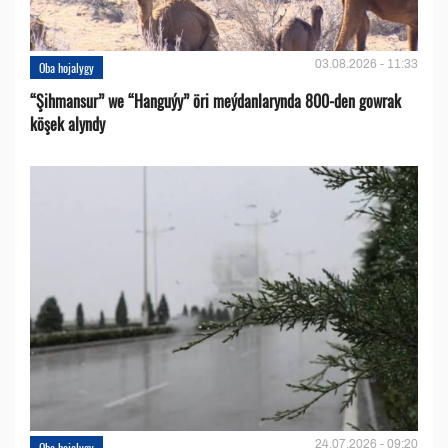
03.08.2026 - 11:33
Oba hojalygy
“Şihmansur” we “Hanguýy” öri meýdanlarynda 800-den gowrak
köşek alyndy
24.07.2026 - 09:20
Oba hojalygy