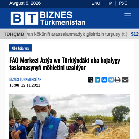
Awgust 8, 2026
ENG
TM
РУС
Toggl
navig
$12935,18
TDHÇMB
Buýan köküniň arassalanmadyk glisirrizin turşusy (t.)
Oba hojalygy
FAO Merkezi Aziýa we Türkiýedäki oba hojalygy
taslamasynyň möhletini uzaldýar
BIZNES TÜRKMENISTAN
15:08
12.11.2021