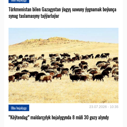
Türkmenistan bilen Gazagystan ýagyş suwuny ýygnamak boýunça
synag taslamasyny taýýarlaýar
23.07.2026 - 10:35
Oba hojalygy
“Köýtendag” maldarçylyk hojalygynda 8 müň 30 guzy alyndy