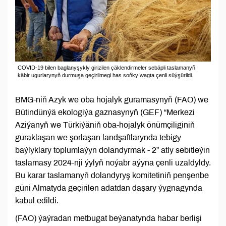
COVID-19 bilen baglanyşykly girizilen çäklendirmeler sebäpli taslamanyň
käbir ugurlarynyň durmuşa geçirilmegi has soňky wagta çenli süýşürildi.
BMG-niň Azyk we oba hojalyk guramasynyň (FAO) we
Bütindünýä ekologiýa gaznasynyň (GEF) “Merkezi
Aziýanyň we Türkiýäniň oba-hojalyk önümçiliginiň
guraklaşan we şorlaşan landşaftlarynda tebigy
baýlyklary toplumlaýyn dolandyrmak - 2” atly sebitleýin
taslamasy 2024-nji ýylyň noýabr aýyna çenli uzaldyldy.
Bu karar taslamanyň dolandyryş komitetiniň penşenbe
güni Almatyda geçirilen adatdan daşary ýygnagynda
kabul edildi.
(FAO) ýaýradan metbugat beýanatynda habar berlişi