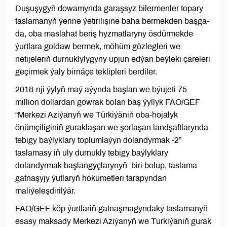
Duşuşygyň dowamynda garaşsyz bilermenler topary
taslamanyň ýerine ýetirilişine baha bermekden başga-
da, oba maslahat beriş hyzmatlaryny ösdürmekde
ýurtlara goldaw bermek, möhüm gözlegleri we
netijeleriň durnuklylygyny üpjün edýän beýleki çäreleri
geçirmek ýaly birnäçe teklipleri berdiler.
2018-nji ýylyň maý aýynda başlan we býujeti 75
million dollardan gowrak bolan bäş ýyllyk FAO/GEF
“Merkezi Aziýanyň we Türkiýäniň oba-hojalyk
önümçiliginiň guraklaşan we şorlaşan landşaftlarynda
tebigy baýlyklary toplumlaýyn dolandyrmak -2”
taslamasy iň uly durnukly tebigy baýlyklary
dolandyrmak başlangyçlarynyň biri bolup, taslama
gatnaşyjy ýutlaryň hökümetleri tarapyndan
maliýeleşdirilýär.
FAO/GEF köp ýurtlariň gatnaşmagyndaky taslamanyň
esasy maksady Merkezi Aziýanyň we Türkiýäniň gurak