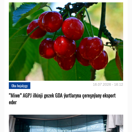
16.07.2026 - 16:12
Oba hojalygy
“Miwe” AGPJ ilkinji gezek GDA ýurtlaryna çereşnýany eksport
eder