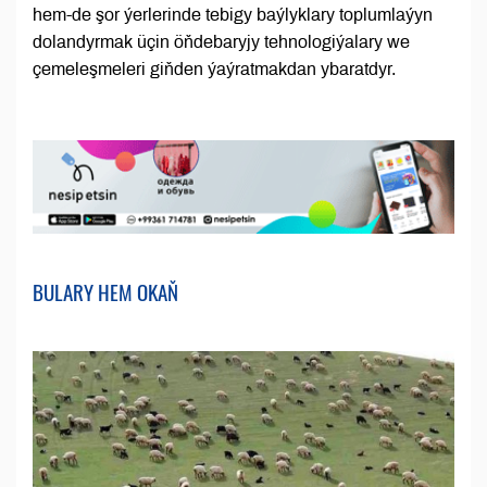
hem-de şor ýerlerinde tebigy baýlyklary toplumlaýyn
dolandyrmak üçin öňdebaryjy tehnologiýalary we
çemeleşmeleri giňden ýaýratmakdan ybaratdyr.
BULARY HEM OKAŇ