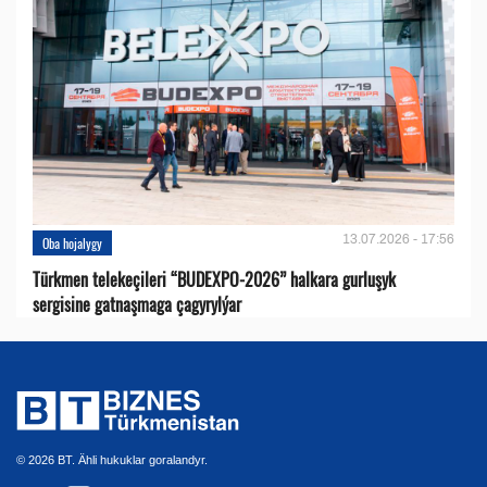
13.07.2026 - 17:56
Oba hojalygy
Türkmen telekeçileri “BUDEXPO-2026” halkara gurluşyk
sergisine gatnaşmaga çagyrylýar
© 2026 BT. Ähli hukuklar goralandyr.