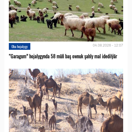
04.08.2026 - 12:07
Oba hojalygy
“Garagum” hojalygynda 58 müň baş ownuk şahly mal idedilýär