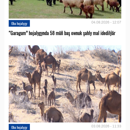
04.08.2026 - 12:07
Oba hojalygy
“Garagum” hojalygynda 58 müň baş ownuk şahly mal idedilýär
03.08.2026 - 11:33
Oba hojalygy