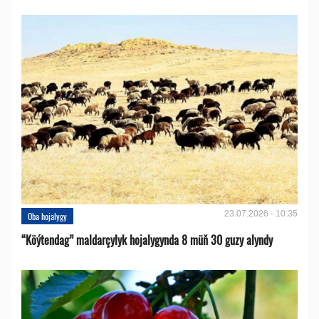
23.07.2026 - 10:35
Oba hojalygy
“Köýtendag” maldarçylyk hojalygynda 8 müň 30 guzy alyndy