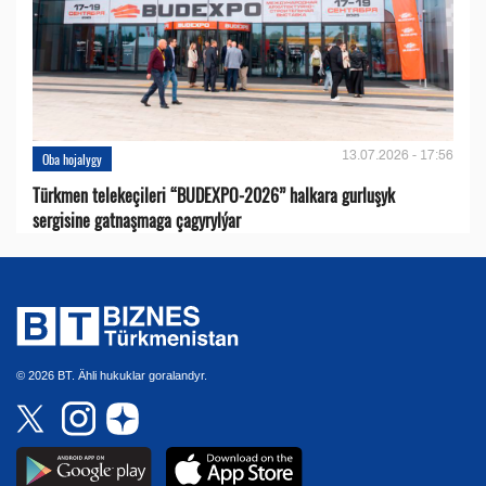
13.07.2026 - 17:56
Oba hojalygy
Türkmen telekeçileri “BUDEXPO-2026” halkara gurluşyk
sergisine gatnaşmaga çagyrylýar
© 2026 BT. Ähli hukuklar goralandyr.