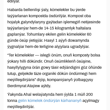
edilýär.
Habarda bellenilişi ýaly, kömelekler bu ýerde
taýýarlanan kompostda ösdürilýär. Kompost oba
hojalyk galyndylaryny gaýtadan işlemegiň netijesinde
taýýarlanýar hem-de 14-15 kilogramlyk haltalara
gaplanýar. Tohumlary ekilen gelin kömelekler 60
günde ösüp ýetişýär. Hasyl 1 aýyň dowamynda
ýygnalýar hem-de terligine alyjylara ugradylýar.
“Ter kömelekler — islegli önüm, onuň komposty bolsa
ýokary hilli dökündir. Onuň ösümlikleriň ösüşine,
hasyllylygyna örän gowy täsir edýändigini göz öňünde
tutup, geljekde täze organiki dökün öndürmegi hem
meýilleşdirýäris” diýip, kompaniýanyň ýolbaşçysy
Berdimyrat Ataýew aýtdy.
Ýakynda Ahal welaýatynda hem ýylda 1 müň 200
tonna
gelin kömelek öndürýän kärhananyň
açylmagy
meýilleşdirilýär.