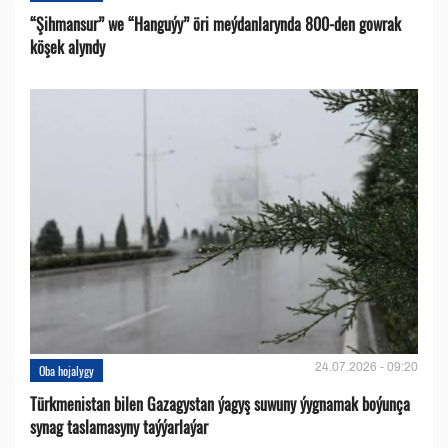
“Şihmansur” we “Hanguýy” öri meýdanlarynda 800-den gowrak
köşek alyndy
24.07.2026 - 09:20
Oba hojalygy
Türkmenistan bilen Gazagystan ýagyş suwuny ýygnamak boýunça
synag taslamasyny taýýarlaýar