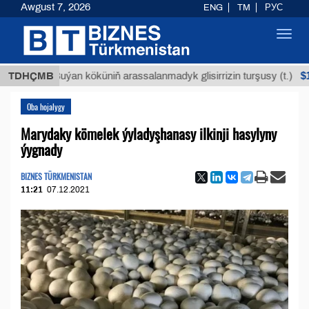
Awgust 7, 2026
ENG
TM
РУС
Toggl
navig
$12935,1
TDHÇMB
Buýan köküniň arassalanmadyk glisirrizin turşusy (t.)
Oba hojalygy
Marydaky kömelek ýyladyşhanasy ilkinji hasylyny
ýygnady
BIZNES TÜRKMENISTAN
11:21
07.12.2021