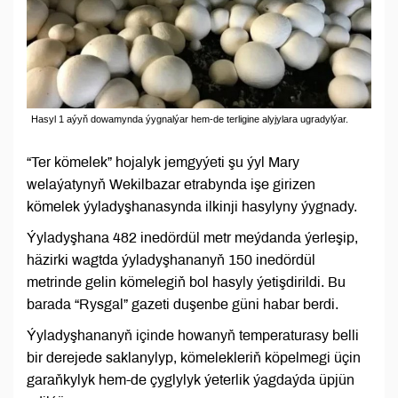
Hasyl 1 aýyň dowamynda ýygnalýar hem-de terligine alyjylara ugradylýar.
“Ter kömelek” hojalyk jemgyýeti şu ýyl Mary
welaýatynyň Wekilbazar etrabynda işe girizen
kömelek ýyladyşhanasynda ilkinji hasylyny ýygnady.
Ýyladyşhana 482 inedördül metr meýdanda ýerleşip,
häzirki wagtda ýyladyşhananyň 150 inedördül
metrinde gelin kömelegiň bol hasyly ýetişdirildi. Bu
barada “Rysgal” gazeti duşenbe güni habar berdi.
Ýyladyşhananyň içinde howanyň temperaturasy belli
bir derejede saklanylyp, kömelekleriň köpelmegi üçin
garaňkylyk hem-de çyglylyk ýeterlik ýagdaýda üpjün