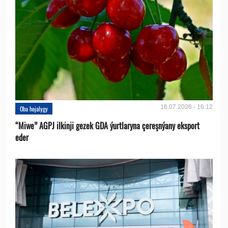
16.07.2026 - 16:12
Oba hojalygy
“Miwe” AGPJ ilkinji gezek GDA ýurtlaryna çereşnýany eksport
eder