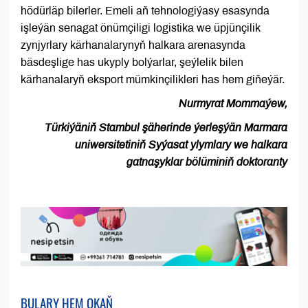
hödürläp bilerler. Emeli aň tehnologiýasy esasynda
işleýän senagat önümçiligi logistika we üpjünçilik
zynjyrlary kärhanalarynyň halkara arenasynda
bäsdeşlige has ukyply bolýarlar, şeýlelik bilen
kärhanalaryň eksport mümkinçilikleri has hem giňeýär.
Nurmyrat Mommaýew,
Türkiýäniň Stambul şäherinde ýerleşýän Marmara
uniwersitetiniň Syýasat ylymlary we halkara
gatnaşyklar bölüminiň doktoranty
BULARY HEM OKAŇ