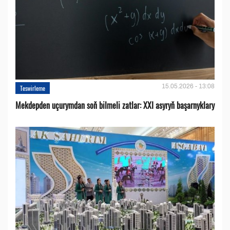
15.05.2026 - 13:08
Teswirleme
Mekdepden uçurymdan soň bilmeli zatlar: XXI asyryň başarnyklary