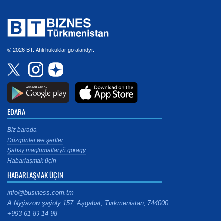
© 2026 BT. Ähli hukuklar goralandyr.
EDARA
Biz barada
Düzgünler we şertler
Şahsy maglumatlaryň goragy
Habarlaşmak üçin
HABARLAŞMAK ÜÇIN
info@business.com.tm
A.Nyýazow şaýoly 157, Aşgabat, Türkmenistan, 744000
+993 61 89 14 98