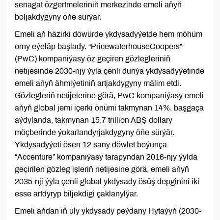
senagat özgertmeleriniň merkezinde emeli aňyň
boljakdygyny öňe sürýär.
Emeli aň häzirki döwürde ykdysadyýetde hem möhüm
orny eýeläp başlady. “PricewaterhouseCoopers”
(PwC) kompaniýasy öz geçiren gözlegleriniň
netijesinde 2030-njy ýyla çenli dünýä ykdysadyýetinde
emeli aňyň ähmiýetiniň artjakdygyny mälim etdi.
Gözlegleriň netijelerine görä, PwC kompaniýasy emeli
aňyň global jemi içerki önümi takmynan 14%, başgaça
aýdylanda, takmynan 15,7 trillion ABŞ dollary
möçberinde ýokarlandyrjakdygyny öňe sürýär.
Ykdysadyýeti ösen 12 sany döwlet boýunça
“Accenture” kompaniýasy tarapyndan 2016-njy ýylda
geçirilen gözleg işleriň netijesine görä, emeli aňyň
2035-nji ýyla çenli global ykdysady ösüş depginini iki
esse artdyryp biljekdigi çaklanylýar.
Emeli aňdan iň uly ykdysady peýdany Hytaýyň (2030-