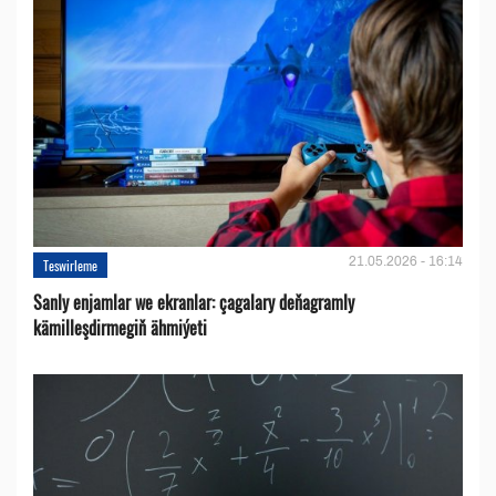
21.05.2026 - 16:14
Teswirleme
Sanly enjamlar we ekranlar: çagalary deňagramly
kämilleşdirmegiň ähmiýeti