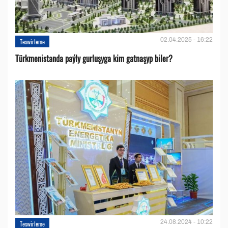
02.04.2025 - 16:22
Teswirleme
Türkmenistanda paýly gurluşyga kim gatnaşyp biler?
24.08.2024 - 10:22
Teswirleme