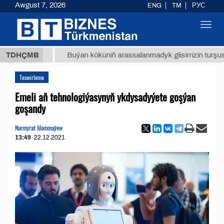
Awgust 7, 2026
ENG
TM
РУС
Toggl
navig
 ТМТ
$
TDHÇMB
Buýan köküniň arassalanmadyk glisirrizin turşusy (t.)
Teswirleme
Emeli aň tehnologiýasynyň ykdysadyýete goşýan
goşandy
Nurmyrat Mommaýew
13:49
22.12.2021