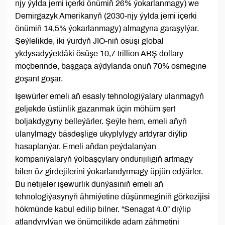
njy ýylda jemi içerki önümiň 26% ýokarlanmagy) we
Demirgazyk Amerikanyň (2030-njy ýylda jemi içerki
önümiň 14,5% ýokarlanmagy) almagyna garaşylýar.
Şeýlelikde, iki ýurdyň JIÖ-niň ösüşi global
ykdysadyýetdäki ösüşe 10,7 trillion ABŞ dollary
möçberinde, başgaça aýdylanda onuň 70% ösmegine
goşant goşar.
Işewürler emeli aň esasly tehnologiýalary ulanmagyň
geljekde üstünlik gazanmak üçin möhüm şert
boljakdygyny belleýärler. Şeýle hem, emeli aňyň
ulanylmagy bäsdeşlige ukyplylygy artdyrar diýlip
hasaplanýar. Emeli aňdan peýdalanýan
kompaniýalaryň ýolbaşçylary öndürijiligiň artmagy
bilen öz girdejilerini ýokarlandyrmagy üpjün edýärler.
Bu netijeler işewürlik dünýäsiniň emeli aň
tehnologiýasynyň ähmiýetine düşünmeginiň görkezijisi
hökmünde kabul edilip bilner. “Senagat 4.0” diýlip
atlandyrylýan we önümçilikde adam zähmetini