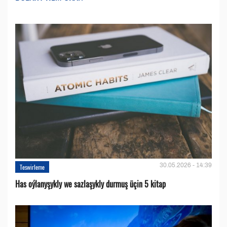
30.05.2026 - 14:39
Teswirleme
Has oýlanyşykly we sazlaşykly durmuş üçin 5 kitap