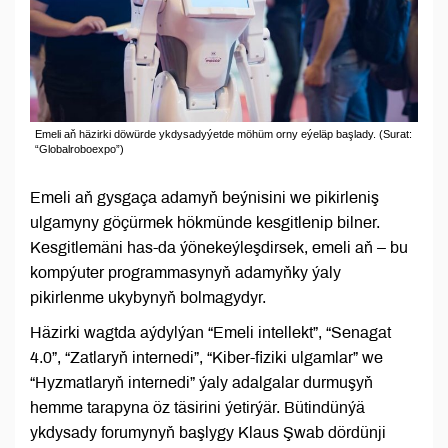
Emeli aň häzirki döwürde ykdysadyýetde möhüm orny eýeläp başlady. (Surat:
“Globalroboexpo”)
Emeli aň gysgaça adamyň beýnisini we pikirleniş
ulgamyny göçürmek hökmünde kesgitlenip bilner.
Kesgitlemäni has-da ýönekeýleşdirsek, emeli aň – bu
kompýuter programmasynyň adamyňky ýaly
pikirlenme ukybynyň bolmagydyr.
Häzirki wagtda aýdylýan “Emeli intellekt”, “Senagat
4.0”, “Zatlaryň internedi”, “Kiber-fiziki ulgamlar” we
“Hyzmatlaryň internedi” ýaly adalgalar durmuşyň
hemme tarapyna öz täsirini ýetirýär. Bütindünýä
ykdysady forumynyň başlygy Klaus Şwab dördünji