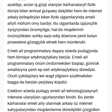
azaldyp, arzan iş güýji ulanýan kärhanalaryň fiziki
dünýä bilen wirtual gurşawy datçikler hem-de internet
arkaly birleşdirýän kiber-fiziki ulgamlarynda emeli
aňyň möhüm orny bardyr. Bu ulgamlarda üpjünçilik
zynjyryndan önümçilige, hat-da müşderiniň
önümçilikden soňky sarp ediş döwrüne çenli bolan
proseslere gözegçilik etmek hem mümkindir.
Emeli aň programmalary daşary söwda pudagynda
hem birnäçe artykmaçlyklary berýär. Emeli aň
programmalary önüm öndürmekden başlap, gümrük
amallaryna çenli ep-esli artykmaçlyklary döredýär.
Onuň çykdajylary we wagt ýitgisini azaltmakdan
başga-da berýän peýdasy köpdür.
Elektron söwda pudagy emeli aň tehnologiýasynyň
intensiw ulanylýan ugurlaryndan biridir. Bu ýerde
kärhanalar emeli aňy ulanmak arkaly öz internet
sahypalaryndan müşderilerine döredijilikli çözgütleri