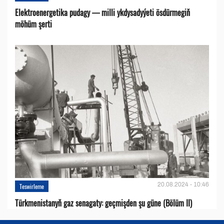
Elektroenergetika pudagy — milli ykdysadyýeti ösdürmegiň
möhüm şerti
20.08.2024 - 10:46
Teswirleme
Türkmenistanyň gaz senagaty: geçmişden şu güne (Bölüm II)