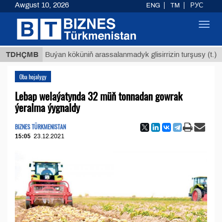
Awgust 10, 2026
ENG
TM
РУС
Toggl
navig
$12935
TDHÇMB
Buýan köküniň arassalanmadyk glisirrizin turşusy (t.)
Oba hojalygy
Lebap welaýatynda 32 müň tonnadan gowrak
ýeralma ýygnaldy
BIZNES TÜRKMENISTAN
15:05
23.12.2021