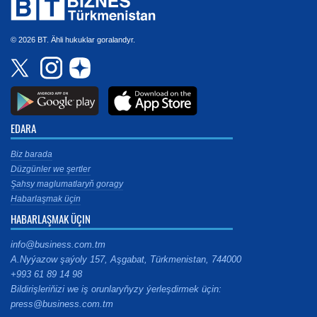
© 2026 BT. Ähli hukuklar goralandyr.
EDARA
Biz barada
Düzgünler we şertler
Şahsy maglumatlaryň goragy
Habarlaşmak üçin
HABARLAŞMAK ÜÇIN
info@business.com.tm
A.Nyýazow şaýoly 157, Aşgabat, Türkmenistan, 744000
+993 61 89 14 98
Bildirişleriňizi we iş orunlaryňyzy ýerleşdirmek üçin:
press@business.com.tm