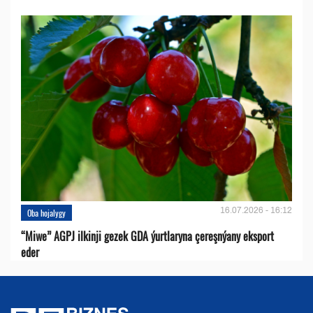
16.07.2026 - 16:12
Oba hojalygy
“Miwe” AGPJ ilkinji gezek GDA ýurtlaryna çereşnýany eksport
eder