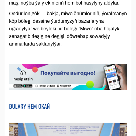
mäş, noýba ýaly ekinleriň hem bol hasylyny aldylar.
Öndürilen gök — bakja, miwe önümleriniň, ýeralmanyň
köp bölegi dessine ýurdumyzyň bazarlaryna
ugradylýar we beýleki bir bölegi “Miwe” oba hojalyk
senagat birleşigine degişli döwrebap sowadyjy
ammarlarda saklanylýar.
BULARY HEM OKAŇ