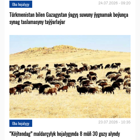
24.07.2026 - 09:20
Oba hojalygy
Türkmenistan bilen Gazagystan ýagyş suwuny ýygnamak boýunça
synag taslamasyny taýýarlaýar
23.07.2026 - 10:35
Oba hojalygy
“Köýtendag” maldarçylyk hojalygynda 8 müň 30 guzy alyndy