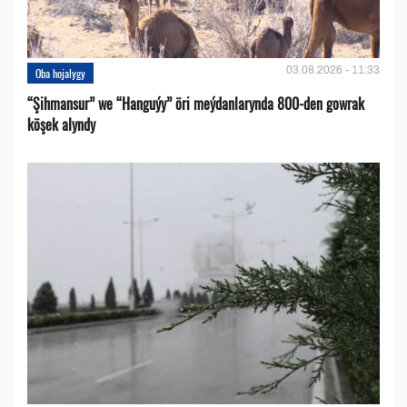
03.08.2026 - 11:33
Oba hojalygy
“Şihmansur” we “Hanguýy” öri meýdanlarynda 800-den gowrak
köşek alyndy