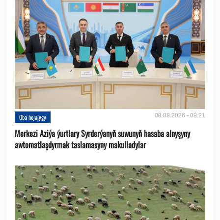
08.08.2026 - 09:21
Oba hojalygy
Merkezi Aziýa ýurtlary Syrderýanyň suwunyň hasaba alnyşyny
awtomatlaşdyrmak taslamasyny makulladylar