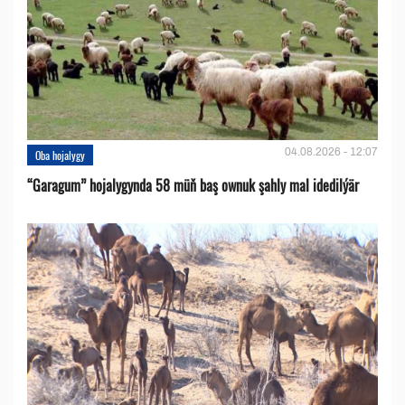
04.08.2026 - 12:07
Oba hojalygy
“Garagum” hojalygynda 58 müň baş ownuk şahly mal idedilýär