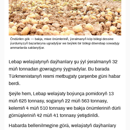
Öndürilen gök — bakja, miwe önümleriniň, ýeralmanyň köp bölegi dessine
ýurdumyzyň bazarlaryna ugradylýar we beýleki bir bölegi döwrebap sowadyjy
ammarlarda saklanylýar.
Lebap welaýatynyň daýhanlary şu ýyl ýeralmanyň 32
müň tonnadan gowragyny ýygnadylar. Bu barada
Türkmenistanyň resmi metbugaty çarşenbe güni habar
berdi.
Şeýle hem, Lebap welaýaty boýunça pomidoryň 13
müň 625 tonnasy, soganyň 22 müň 563 tonnasy,
kelemiň 4 müň 510 tonnasy we bakja önümleriniň dürli
görnüşleriniň 42 müň 41 tonnasy ýetişdirildi.
Habarda bellenilmegine görä, welaýatyň daýhanlary