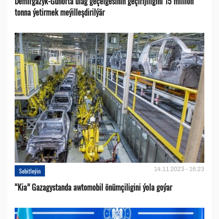
Demirgazyk-Günorta ulag geçelgesiniň geçirijiligini 15 million
tonna ýetirmek meýilleşdirilýär
14.11.2023 - 16:23
Sebitleýin
“Kia” Gazagystanda awtomobil önümçiligini ýola goýar