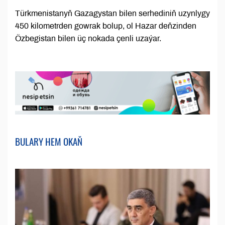
Türkmenistanyň Gazagystan bilen serhediniň uzynlygy
450 kilometrden gowrak bolup, ol Hazar deňzinden
Özbegistan bilen üç nokada çenli uzaýar.
BULARY HEM OKAŇ