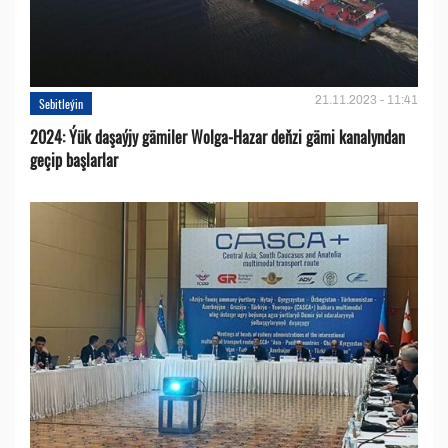
21.11.2023 - 11:41
Sebitleýin
2024: Ýük daşaýjy gämiler Wolga-Hazar deňzi gämi kanalyndan
geçip başlarlar