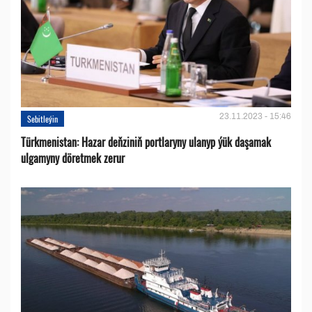
23.11.2023 - 15:46
Sebitleýin
Türkmenistan: Hazar deňziniň portlaryny ulanyp ýük daşamak
ulgamyny döretmek zerur