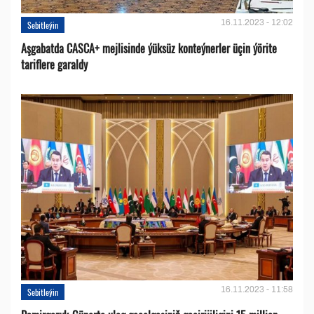
16.11.2023 - 12:02
Sebitleýin
Aşgabatda CASCA+ mejlisinde ýüksüz konteýnerler üçin ýörite
tariflere garaldy
16.11.2023 - 11:58
Sebitleýin