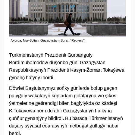
Akorda, Nur-Soltan, Gazagystan (Surat: “Reuters”)
Türkmenistanyň Prezidenti Gurbanguly
Berdimuhamedow duşenbe güni Gazagystan
Respublikasynyň Prezidenti Kasym-Žomart Tokaýewa
gynanç hatyny iberdi.
Döwlet Baştutanymyz soňky günlerde bolup geçen
pajygaly wakalaryň köp adam pidalaryna we şikes
ýetmelerine getirendigi bilen baglylykda öz kärdeşi
K.Tokaýewa hem-de ähli Gazagystanyň halkyna
çuňňur gynanjyny bildirdi. Bu barada Türkmenistanyň
daşary syýasat edarasynyň metbugat gullugy habar
berdi.