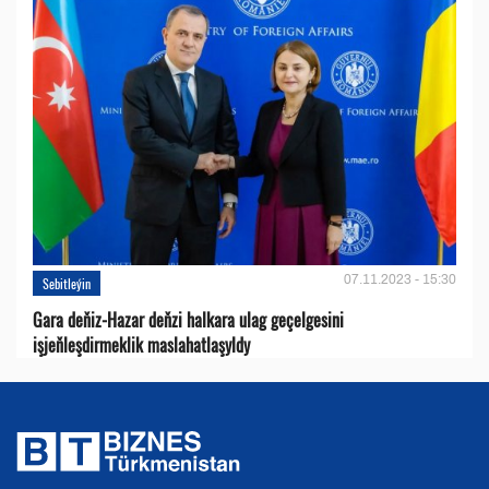
07.11.2023 - 15:30
Sebitleýin
Gara deňiz-Hazar deňzi halkara ulag geçelgesini
işjeňleşdirmeklik maslahatlaşyldy