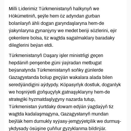
Milli Liderimiz Türkmenistanyň halkynyň we
Hökümetiniň, şeýle hem öz adyndan gurban
bolanlaryň ähli dogan garyndaşlaryna hem-de
ýakynlaryna gynanjyny we medet beriji sözlerini, ejir
çekenlere bolsa, tiz wagtda sagalmaklary baradaky
dileglerini beýan etdi.
Türkmenistanyň Daşary işler ministrligi geçen
hepdäniň penşenbe güni ýaýradan metbugat
beýanatynda Türkmenistanyň soňky günlerde
Gazagystanda bolup geçýän wakalara alada bilen
seredýändigini aýdypdy. Köpasyrlyk dostluk, doganlyk
we hoşniýetli goňşuçylyk gatnaşyklaryny hem-de
strategiki hyzmatdaşlygyny nazarda tutup,
Türkmenistan ýurtdaky dowam edýän ýagdaýyň tiz
wagtda kadalaşmagyna, Gazagystanyň mundan
beýläk hem durnukly syýasy-jemgyýetçilik we durmuş-
ykdysady ösüşine çuňňur gyzyklanma bildirýär.