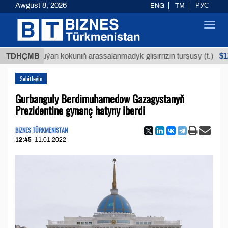
Awgust 8, 2026
ENG
TM
РУС
Toggl
navig
$12935,1
TDHÇMB
Buýan köküniň arassalanmadyk glisirrizin turşusy (t.)
Sebitleýin
Gurbanguly Berdimuhamedow Gazagystanyň
Prezidentine gynanç hatyny iberdi
BIZNES TÜRKMENISTAN
12:45
11.01.2022