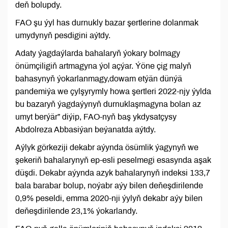
deň bolupdy.
FAO şu ýyl has durnukly bazar şertlerine dolanmak
umydynyň pesdigini aýtdy.
Adaty ýagdaýlarda bahalaryň ýokary bolmagy
önümçiligiň artmagyna ýol açýar. Ýöne çig malyň
bahasynyň ýokarlanmagy,dowam etýän dünýä
pandemiýa we çylşyrymly howa şertleri 2022-njy ýylda
bu bazaryň ýagdaýynyň durnuklaşmagyna bolan az
umyt berýär” diýip, FAO-nyň baş ykdysatçysy
Abdolreza Abbasiýan beýanatda aýtdy.
Aýlyk görkeziji dekabr aýynda ösümlik ýagynyň we
şekeriň bahalarynyň ep-esli peselmegi esasynda aşak
düşdi. Dekabr aýynda azyk bahalarynyň indeksi 133,7
bala barabar bolup, noýabr aýy bilen deňeşdirilende
0,9% peseldi, emma 2020-nji ýylyň dekabr aýy bilen
deňeşdirilende 23,1% ýokarlandy.