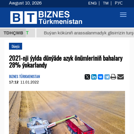
Awgust 10, 2026
ENG
TM
РУС
Toggl
navig
7,8 ТМТ
TDHÇMB
Buýan köküniň arassalanmadyk glisirrizin turşusy (t.
Dünýä
2021-nji ýylda dünýäde azyk önümleriniň bahalary
28% ýokarlandy
BIZNES TÜRKMENISTAN
17:12
11.01.2022