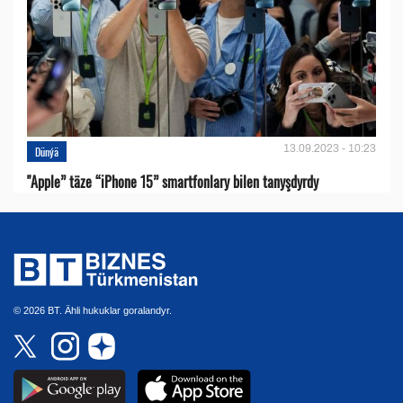
13.09.2023 - 10:23
Dünýä
"Apple” täze “iPhone 15” smartfonlary bilen tanyşdyrdy
© 2026 BT. Ähli hukuklar goralandyr.