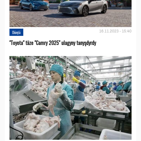
16.11.2023 - 15:40
Dünýä
''Toyota" täze "Camry 2025" ulagyny tanyşdyrdy