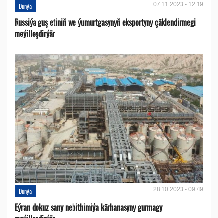
07.11.2023 - 12:19
Dünýä
Russiýa guş etiniň we ýumurtgasynyň eksportyny çäklendirmegi
meýilleşdirýär
28.10.2023 - 09:49
Dünýä
Eýran dokuz sany nebithimiýa kärhanasyny gurmagy