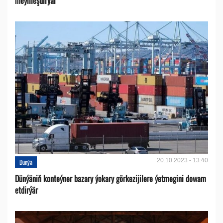
meýilleşdirýär
20.10.2023 - 13:40
Dünýä
Dünýäniň konteýner bazary ýokary görkezijilere ýetmegini dowam
etdirýär