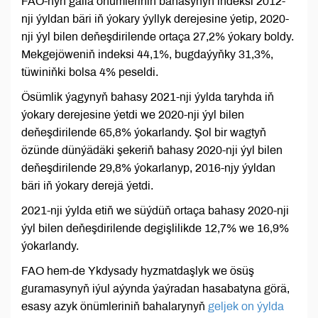
FAO-nyň galla önümleriniň bahasynyň indeksi 2012-
nji ýyldan bäri iň ýokary ýyllyk derejesine ýetip, 2020-
nji ýyl bilen deňeşdirilende ortaça 27,2% ýokary boldy.
Mekgejöweniň indeksi 44,1%, bugdaýyňky 31,3%,
tüwiniňki bolsa 4% peseldi.
Ösümlik ýagynyň bahasy 2021-nji ýylda taryhda iň
ýokary derejesine ýetdi we 2020-nji ýyl bilen
deňeşdirilende 65,8% ýokarlandy. Şol bir wagtyň
özünde dünýädäki şekeriň bahasy 2020-nji ýyl bilen
deňeşdirilende 29,8% ýokarlanyp, 2016-njy ýyldan
bäri iň ýokary derejä ýetdi.
2021-nji ýylda etiň we süýdüň ortaça bahasy 2020-nji
ýyl bilen deňeşdirilende degişlilikde 12,7% we 16,9%
ýokarlandy.
FAO hem-de Ykdysady hyzmatdaşlyk we ösüş
guramasynyň iýul aýynda ýaýradan hasabatyna görä,
esasy azyk önümleriniň bahalarynyň
geljek on ýylda