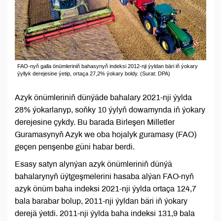
FAO-nyň galla önümleriniň bahasynyň indeksi 2012-nji ýyldan bäri iň ýokary
ýyllyk derejesine ýetip, ortaça 27,2% ýokary boldy. (Surat: DPA)
Azyk önümleriniň dünýäde bahalary 2021-nji ýylda
28% ýokarlanyp, soňky 10 ýylyň dowamynda iň ýokary
derejesine çykdy. Bu barada Birleşen Milletler
Guramasynyň Azyk we oba hojalyk guramasy (FAO)
geçen penşenbe güni habar berdi.
Esasy satyn alynýan azyk önümleriniň dünýä
bahalarynyň üýtgeşmelerini hasaba alýan FAO-nyň
azyk önüm baha indeksi 2021-nji ýylda ortaça 124,7
bala barabar bolup, 2011-nji ýyldan bäri iň ýokary
derejä ýetdi. 2011-nji ýylda baha indeksi 131,9 bala