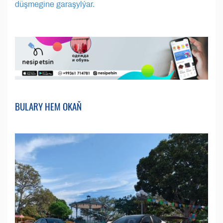
düşmegine garaşylýar.
BULARY HEM OKAŇ