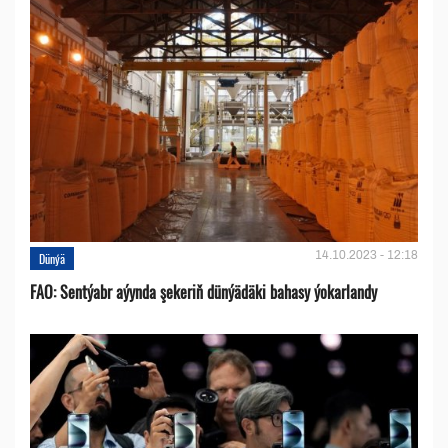
14.10.2023 - 12:18
Dünýä
FAO: Sentýabr aýynda şekeriň dünýädäki bahasy ýokarlandy