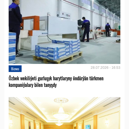
28.07.2026 - 16:53
Biznes
Özbek wekiliýeti gurluşyk harytlaryny öndürýän türkmen
kompaniýalary bilen tanyşdy