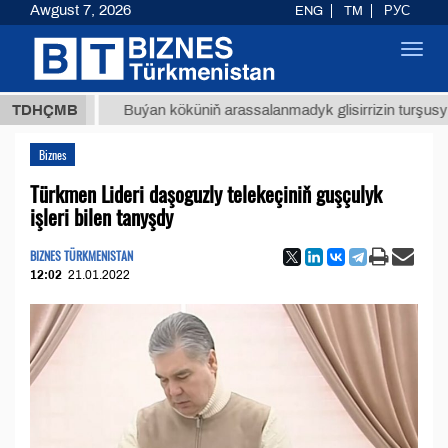
Awgust 7, 2026
ENG
TM
РУС
Toggl
navig
ТМТ
$1
TDHÇMB
Buýan köküniň arassalanmadyk glisirrizin turşusy (t.)
Biznes
Türkmen Lideri daşoguzly telekeçiniň guşçulyk
işleri bilen tanyşdy
BIZNES TÜRKMENISTAN
12:02
21.01.2022