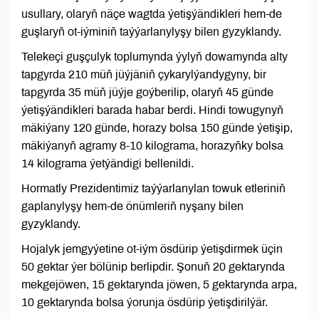
usullary, olaryň näçe wagtda ýetişýändikleri hem-de
guşlaryň ot-iýminiň taýýarlanylyşy bilen gyzyklandy.
Telekeçi guşçulyk toplumynda ýylyň dowamynda alty
tapgyrda 210 müň jüýjäniň çykarylýandygyny, bir
tapgyrda 35 müň jüýje goýberilip, olaryň 45 günde
ýetişýändikleri barada habar berdi. Hindi towugynyň
mäkiýany 120 günde, horazy bolsa 150 günde ýetişip,
mäkiýanyň agramy 8-10 kilograma, horazyňky bolsa
14 kilograma ýetýändigi bellenildi.
Hormatly Prezidentimiz taýýarlanylan towuk etleriniň
gaplanylyşy hem-de önümleriň nyşany bilen
gyzyklandy.
Hojalyk jemgyýetine ot-iým ösdürip ýetişdirmek üçin
50 gektar ýer bölünip berlipdir. Şonuň 20 gektarynda
mekgejöwen, 15 gektarynda jöwen, 5 gektarynda arpa,
10 gektarynda bolsa ýorunja ösdürip ýetişdirilýär.