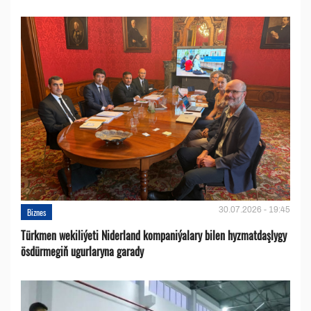
30.07.2026 - 19:45
Biznes
Türkmen wekiliýeti Niderland kompaniýalary bilen hyzmatdaşlygy
ösdürmegiň ugurlaryna garady