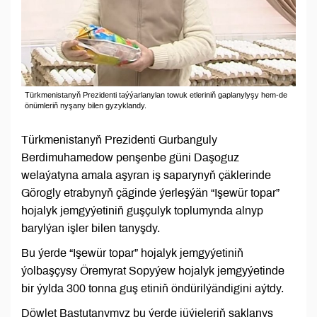
Türkmenistanyň Prezidenti taýýarlanylan towuk etleriniň gaplanylyşy hem-de
önümleriň nyşany bilen gyzyklandy.
Türkmenistanyň Prezidenti Gurbanguly
Berdimuhamedow penşenbe güni Daşoguz
welaýatyna amala aşyran iş saparynyň çäklerinde
Görogly etrabynyň çäginde ýerleşýän “Işewür topar”
hojalyk jemgyýetiniň guşçulyk toplumynda alnyp
barylýan işler bilen tanyşdy.
Bu ýerde “Işewür topar” hojalyk jemgyýetiniň
ýolbaşçysy Öremyrat Sopyýew hojalyk jemgyýetinde
bir ýylda 300 tonna guş etiniň öndürilýändigini aýtdy.
Döwlet Baştutanymyz bu ýerde jüýjeleriň saklanyş