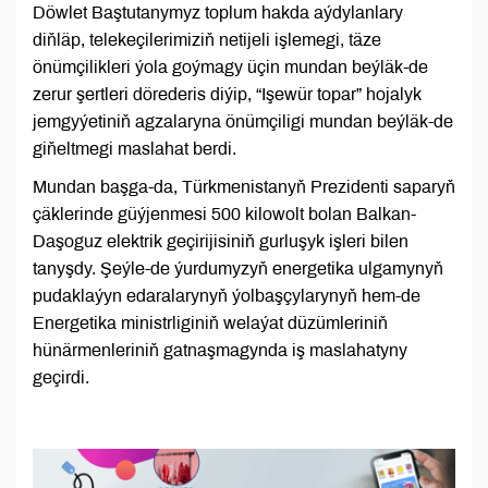
Döwlet Baştutanymyz toplum hakda aýdylanlary
diňläp, telekeçilerimiziň netijeli işlemegi, täze
önümçilikleri ýola goýmagy üçin mundan beýläk-de
zerur şertleri dörederis diýip, “Işewür topar” hojalyk
jemgyýetiniň agzalaryna önümçiligi mundan beýläk-de
giňeltmegi maslahat berdi.
Mundan başga-da, Türkmenistanyň Prezidenti saparyň
çäklerinde güýjenmesi 500 kilowolt bolan Balkan-
Daşoguz elektrik geçirijisiniň gurluşyk işleri bilen
tanyşdy. Şeýle-de ýurdumyzyň energetika ulgamynyň
pudaklaýyn edaralarynyň ýolbaşçylarynyň hem-de
Energetika ministrliginiň welaýat düzümleriniň
hünärmenleriniň gatnaşmagynda iş maslahatyny
geçirdi.