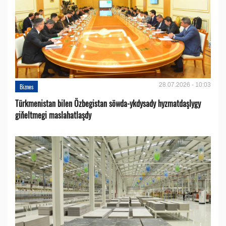
28.07.2026 - 10:03
Biznes
Türkmenistan bilen Özbegistan söwda-ykdysady hyzmatdaşlygy
giňeltmegi maslahatlaşdy