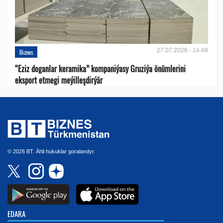
27.07.2026 - 14:48
Biznes
“Eziz doganlar keramika” kompaniýasy Gruziýa önümlerini
eksport etmegi meýilleşdirýär
© 2026 BT. Ähli hukuklar goralandyr.
EDARA