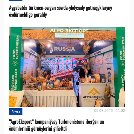
Aşgabatda türkmen-owgan söwda-ykdysady gatnaşyklaryny
ösdürmeklige garaldy
05.08.2026 - 11:02
Biznes
“AgroEksport” kompaniýasy Türkmenistana iberýän un
önümleriniň görnüşlerini giňeltdi