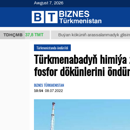
Awgust 7, 2026
37,8 ТМТ
(kg.)
TDHÇMB
Buýan köküniň arassalanmadyk glisirrizin turş
Türkmenistanda öndürildi
Türkmenabadyň himiýa 
fosfor dökünlerini öndür
BIZNES TÜRKMENISTAN
10:54
08.07.2022