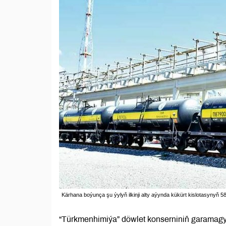
Kärhana boýunça şu ýylyň ilkinji alty aýynda kükürt kislotasynyň 
“Türkmenhimiýa” döwlet konserniniň garamag