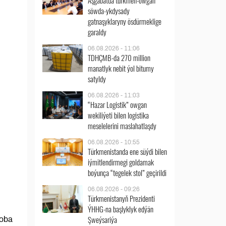
Aşgabatda türkmen-owgan
söwda-ykdysady
gatnaşyklaryny ösdürmeklige
garaldy
06.08.2026 - 11:06
TDHÇMB-da 270 million
manatlyk nebit ýol bitumy
satyldy
06.08.2026 - 11:03
“Hazar Logistik” owgan
wekiliýeti bilen logistika
meselelerini maslahatlaşdy
06.08.2026 - 10:55
Türkmenistanda ene süýdi bilen
iýmitlendirmegi goldamak
boýunça “tegelek stol” geçirildi
06.08.2026 - 09:26
Türkmenistanyň Prezidenti
ÝHHG-na başlyklyk edýän
Şweýsariýa
 oba