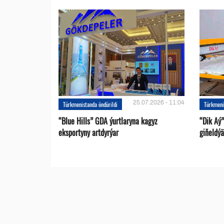
25.07.2026 - 11:04
Türkmenistanda öndürildi
Türkmeni
“Blue Hills” GDA ýurtlaryna kagyz
“Dik Aý”
eksportyny artdyrýar
giňeldýä