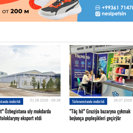
01.08.2026 - 09:38
28.07.2026 
standa öndürildi
Türkmenistanda öndürildi
ut” Özbegistana uly mukdarda
“Täç hil” Gruziýa bazaryna çykmak
toloklaryny eksport etdi
boýunça gepleşikleri geçirýär