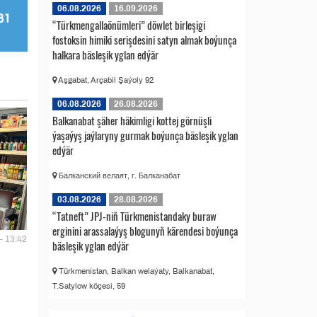
06.08.2026
16.09.2026
“Türkmengallaönümleri” döwlet birleşigi
fostoksin himiki serişdesini satyn almak boýunça
halkara bäsleşik yglan edýär
Aşgabat, Arçabil Şaýoly 92
06.08.2026
26.08.2026
Balkanabat şäher häkimligi kottej görnüşli
ýaşaýyş jaýlaryny gurmak boýunça bäsleşik yglan
edýär
Балканский велаят, г. Балканабат
03.08.2026
28.08.2026
“Tatneft” JPJ-niň Türkmenistandaky buraw
erginini arassalaýyş blogunyň kärendesi boýunça
- 13:42
bäsleşik yglan edýär
Türkmenistan, Balkan welaýaty, Balkanabat,
T.Satylow köçesi, 59