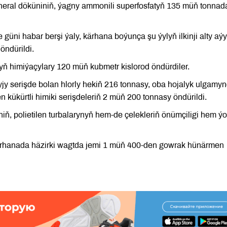
ineral döküniniň, ýagny ammonili superfosfatyň 135 müň tonnad
ni habar berşi ýaly, kärhana boýunça şu ýylyň ilkinji alty aý
öndürildi.
 himiýaçylary 120 müň kubmetr kislorod öndürdiler.
 serişde bolan hlorly hekiň 216 tonnasy, oba hojalyk ulgamy
 kükürtli himiki serişdeleriň 2 müň 200 tonnasy öndürildi.
iň, polietilen turbalarynyň hem-de çelekleriň önümçiligi hem ýo
ärhanada häzirki wagtda jemi 1 müň 400-den gowrak hünärmen