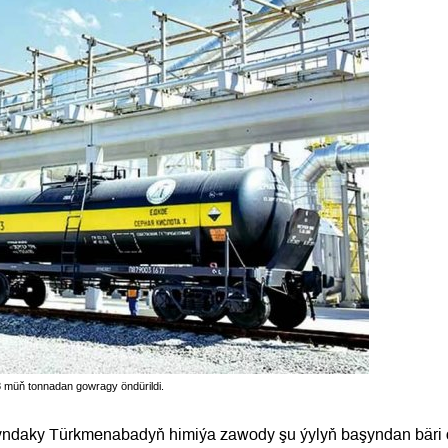
58 müň tonnadan gowragy öndürildi.
yndaky Türkmenabadyň himiýa zawody şu ýylyň başyndan bäri