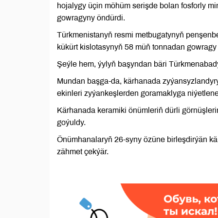
hojalygy üçin möhüm serişde bolan fosforly m
gowragyny öndürdi.
Türkmenistanyň resmi metbugatynyň penşenbe gü
kükürt kislotasynyň 58 müň tonnadan gowragy 
Şeýle hem, ýylyň başyndan bäri Türkmenabadyň
Mundan başga-da, kärhanada zyýansyzlandyryjy
ekinleri zyýankeşlerden goramaklyga niýetlenen
Kärhanada keramiki önümleriň dürli görnüşlerin
goýuldy.
Önümhanalaryň 26-syny özüne birleşdirýän k
zähmet çekýär.