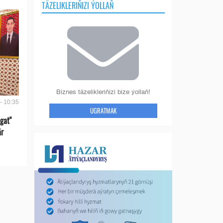
TÄZELIKLERIŇIZI ÝOLLAŇ
Biznes täzelikleriňizi bize ýollaň!
- 10:35
UGRATMAK
gat"
är