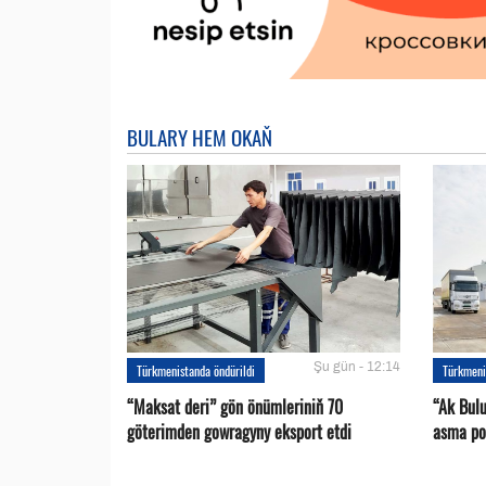
BULARY HEM OKAŇ
Şu gün - 12:14
Türkmenistanda öndürildi
Türkmeni
“Maksat deri” gön önümleriniň 70
“Ak Bul
göterimden gowragyny eksport etdi
asma po