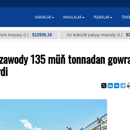
HABARLAR
MAKALALAR
PUDAKLAR
TEND
$12935,18
$300
usy (t.)
Az kükürtli ýakyş mazudy (t.)
zawody 135 müň tonnadan gowr
di