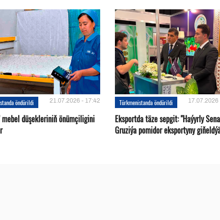
21.07.2026 - 17:42
17.07.2026 
standa öndürildi
Türkmenistanda öndürildi
 mebel düşekleriniň önümçiligini
Eksportda täze sepgit: "Haýyrly Sena
r
Gruziýa pomidor eksportyny giňeldý