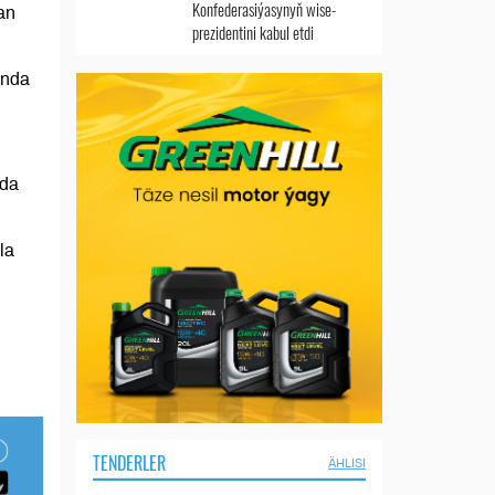
Konfederasiýasynyň wise-
an
prezidentini kabul etdi
ynda
nda
la
TENDERLER
ÄHLISI