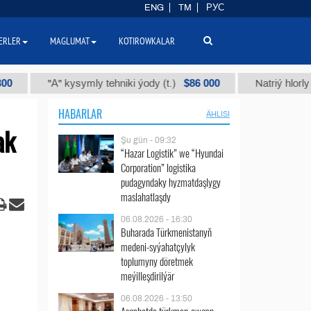
ENG
TM
РУС
ERLER
MAGLUMAT
KOTIROWKALAR
$86 000
"А" kysymly tehniki ýody (t.)
Natriý hlorly (nahar 
HABARLAR
ÄHLISI
ak
Şu gün - 09:32
“Hazar Logistik” we “Hyundai
Corporation” logistika
pudagyndaky hyzmatdaşlygy
maslahatlaşdy
06.08.2026 - 16:30
Buharada Türkmenistanyň
medeni-syýahatçylyk
toplumyny döretmek
meýilleşdirilýär
06.08.2026 - 13:50