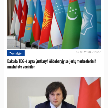
07.08.2026 - 13:07
Ykdysadyýet
Bakuda TDG-ä agza ýurtlaryň öňdebaryjy seljeriş merkezleriniň
maslahaty geçiriler