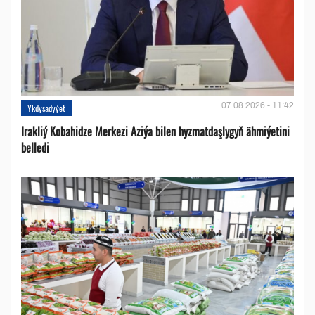
07.08.2026 - 11:42
Ykdysadyýet
Irakliý Kobahidze Merkezi Aziýa bilen hyzmatdaşlygyň ähmiýetini
belledi