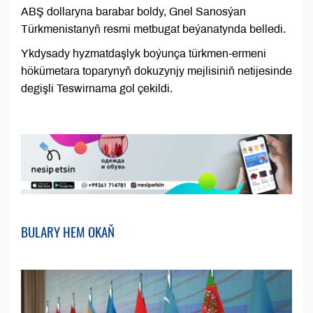
ABŞ dollaryna barabar boldy, Gnel Sanosýan
Türkmenistanyň resmi metbugat beýanatynda belledi.
Ykdysady hyzmatdaşlyk boýunça türkmen-ermeni
hökümetara toparynyň dokuzynjy mejlisiniň netijesinde
degişli Teswirnama gol çekildi.
BULARY HEM OKAŇ