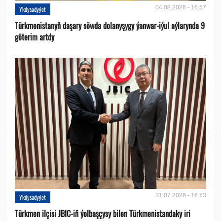
04.08.2026 - 16:57
Ykdysadyýet
Türkmenistanyň daşary söwda dolanyşygy ýanwar-iýul aýlarynda 9
göterim artdy
31.07.2026 - 16:53
Ykdysadyýet
Türkmen ilçisi JBIC-iň ýolbaşçysy bilen Türkmenistandaky iri