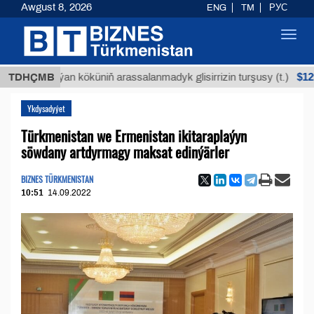
Awgust 8, 2026
ENG
TM
РУС
Toggl
navig
$12935,18
TDHÇMB
Buýan köküniň arassalanmadyk glisirrizin turşusy (t.)
Ykdysadyýet
Türkmenistan we Ermenistan ikitaraplaýyn
söwdany artdyrmagy maksat edinýärler
BIZNES TÜRKMENISTAN
10:51
14.09.2022