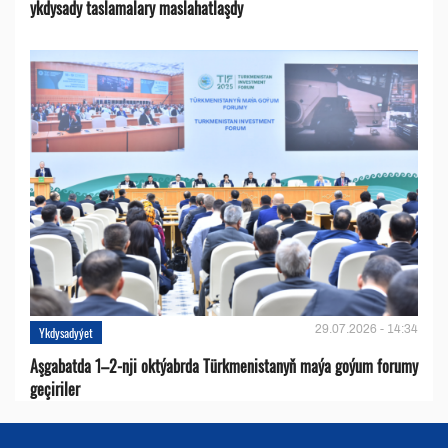
ykdysady taslamalary maslahatlaşdy
29.07.2026 - 14:34
Ykdysadyýet
Aşgabatda 1–2-nji oktýabrda Türkmenistanyň maýa goýum forumy
geçiriler