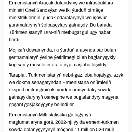
Ermenistanyň Araçäk dolandyryş we infrastruktura
ministri Gnel Sanosýan we iki ýurduň birnäçe
ministrlikleriniň, pudak edaralarynyň we işewür
guramalarynyň ýolbaşçylary gatnaşdy. Bu barada
Türkmenistanyň DIM-niň metbugat gullugy habar
berdi.
Mejlisiň dowamynda, iki ýurduň arasynda bar bolan
şertnamalaryň ýerine ýetirilmegi bilen baglanyşykly
köp sanly meseleler ara alnyp maşlahatlaşyldy.
Taraplar, Türkmenistanyň nebit-gaz, oba hojalygy, azyk
we dokma senagatyndan Ermenistana önümleriň
eksport edilmeginiň iki ýurduň arasyndaky söwda
gatnaşyklarynyň ösmegine we pugtalandyrylmagyna
goşant goşjakdygyny bellediler.
Ermenistanyň Milli statistika gullugynyň
maglumatlaryna görä, 2022-nji ýylda ermeni-türkmen
söwda dolanyşygynyň möçberi 11 million 526 müň