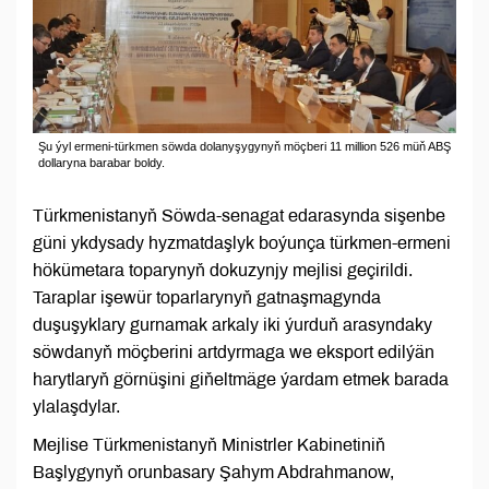
Şu ýyl ermeni-türkmen söwda dolanyşygynyň möçberi 11 million 526 müň ABŞ
dollaryna barabar boldy.
Türkmenistanyň Söwda-senagat edarasynda sişenbe
güni ykdysady hyzmatdaşlyk boýunça türkmen-ermeni
hökümetara toparynyň dokuzynjy mejlisi geçirildi.
Taraplar işewür toparlarynyň gatnaşmagynda
duşuşyklary gurnamak arkaly iki ýurduň arasyndaky
söwdanyň möçberini artdyrmaga we eksport edilýän
harytlaryň görnüşini giňeltmäge ýardam etmek barada
ylalaşdylar.
Mejlise Türkmenistanyň Ministrler Kabinetiniň
Başlygynyň orunbasary Şahym Abdrahmanow,