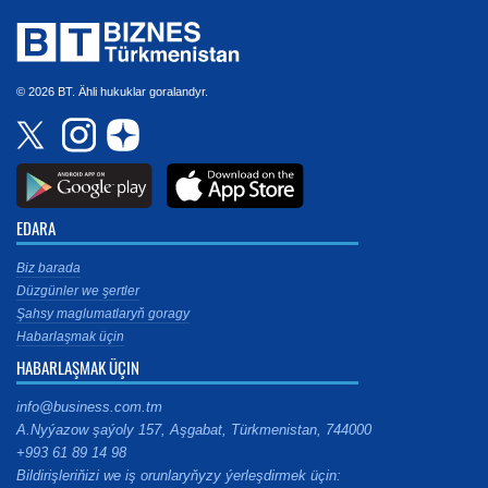
© 2026 BT. Ähli hukuklar goralandyr.
EDARA
Biz barada
Düzgünler we şertler
Şahsy maglumatlaryň goragy
Habarlaşmak üçin
HABARLAŞMAK ÜÇIN
info@business.com.tm
A.Nyýazow şaýoly 157, Aşgabat, Türkmenistan, 744000
+993 61 89 14 98
Bildirişleriňizi we iş orunlaryňyzy ýerleşdirmek üçin: