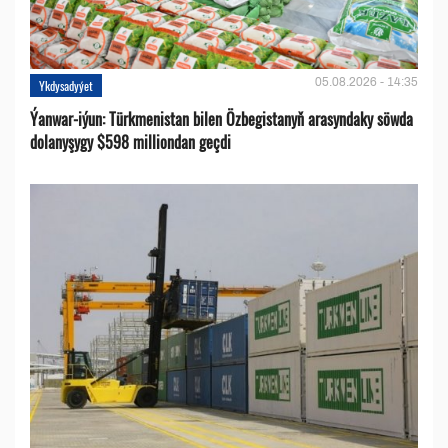
05.08.2026 - 14:35
Ykdysadyýet
Ýanwar-iýun: Türkmenistan bilen Özbegistanyň arasyndaky söwda
dolanyşygy $598 milliondan geçdi