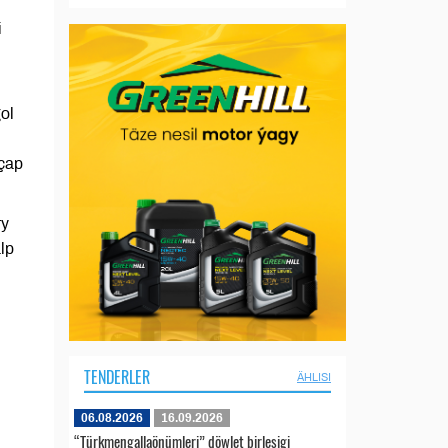
i
ol
çap
ry
alp
TENDERLER
ÄHLISI
06.08.2026
16.09.2026
“Türkmengallaönümleri” döwlet birleşigi