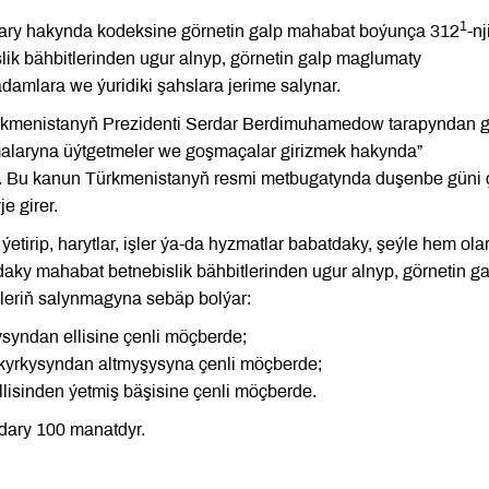
1
ary hakynda kodeksine görnetin galp mahabat boýunça 312
-nj
ik bähbitlerinden ugur alnyp, görnetin galp maglumaty
adamlara we ýuridiki şahslara jerime salynar.
ürkmenistanyň Prezidenti Serdar Berdimuhamedow tarapyndan g
malaryna üýtgetmeler we goşmaçalar girizmek hakynda”
. Bu kanun Türkmenistanyň resmi metbugatynda duşenbe güni 
e girer.
tirip, harytlar, işler ýa-da hyzmatlar babatdaky, şeýle hem ola
abatdaky mahabat betnebislik bähbitlerinden ugur alnyp, görnetin g
eriň salynmagyna sebäp bolýar:
ysyndan ellisine çenli möçberde;
 kyrkysyndan altmyşysyna çenli möçberde;
llisinden ýetmiş bäşisine çenli möçberde.
kdary 100 manatdyr.