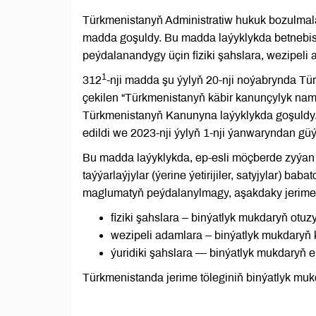
Türkmenistanyň Administratiw hukuk bozulmal
madda goşuldy. Bu madda laýyklykda betnebisl
peýdalanаndygy üçin fiziki şahslara, wezipeli 
1
312
-nji madda şu ýylyň 20-nji noýabrynda T
çekilen “Türkmenistanyň käbir kanunçylyk na
Türkmenistanyň Kanunyna laýyklykda goşuldy
edildi we 2023-nji ýylyň 1-nji ýanwaryndan güýj
Bu madda laýyklykda, ep-esli möçberde zyýan ýe
taýýarlaýjylar (ýerine ýetirijiler, satyjylar) b
maglumatyň peýdalanylmagy, aşakdaky jerimel
fiziki şahslara – binýatlyk mukdaryň otuz
wezipeli adamlara – binýatlyk mukdaryň
ýuridiki şahslara — binýatlyk mukdaryň e
Türkmenistanda jerime töleginiň binýatlyk mu