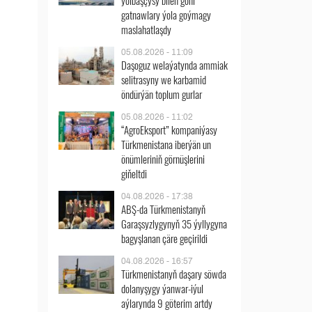
ýolbaşçysy bilen göni
gatnawlary ýola goýmagy
maslahatlaşdy
05.08.2026 - 11:09
Daşoguz welaýatynda ammiak
selitrasyny we karbamid
öndürýän toplum gurlar
05.08.2026 - 11:02
“AgroEksport” kompaniýasy
Türkmenistana iberýän un
önümleriniň görnüşlerini
giňeltdi
04.08.2026 - 17:38
ABŞ-da Türkmenistanyň
Garaşsyzlygynyň 35 ýyllygyna
bagyşlanan çäre geçirildi
04.08.2026 - 16:57
Türkmenistanyň daşary söwda
dolanyşygy ýanwar-iýul
aýlarynda 9 göterim artdy