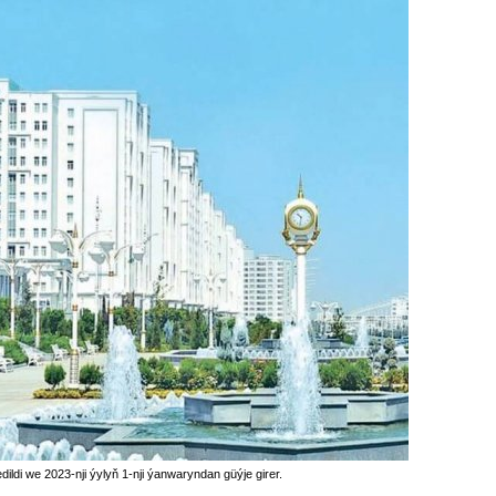
di we 2023-nji ýylyň 1-nji ýanwaryndan güýje girer.