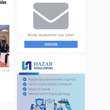
bilen
Biznes täzelikleriňizi bize ýollaň!
UGRATMAK
- 12:18