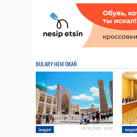
BULARY HEM OKAŇ
06.08.2026 - 16:30
Jemgyýet
Jemgyýe