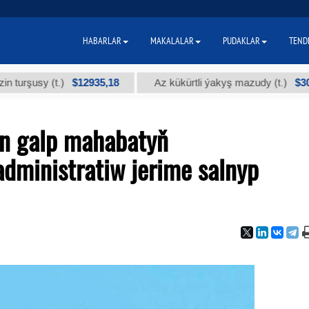
HABARLAR
MAKALALAR
PUDAKLAR
TEND
$12935,18
$300
sy (t.)
Az kükürtli ýakyş mazudy (t.)
in galp mahabatyň
administratiw jerime salnyp