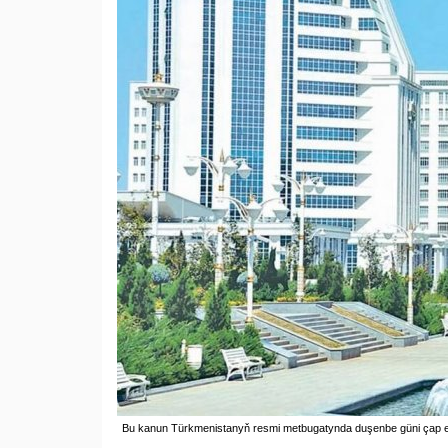
Bu kanun Türkmenistanyň resmi metbugatynda duşenbe güni çap edil