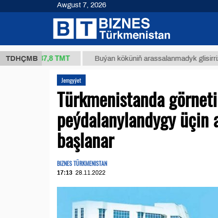
Awgust 7, 2026
37,8 ТМТ
kg.)
TDHÇMB
Buýan köküniň arassalanmadyk glisirrizin turşu
Jemgyýet
Türkmenistanda görnet
peýdalanylandygy üçin 
başlanar
BIZNES TÜRKMENISTAN
17:13
28.11.2022