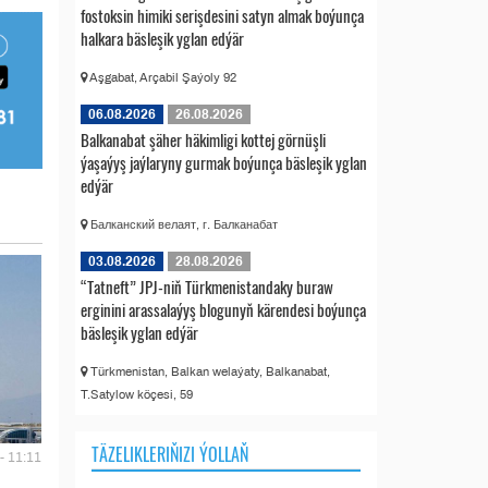
fostoksin himiki serişdesini satyn almak boýunça
halkara bäsleşik yglan edýär
Aşgabat, Arçabil Şaýoly 92
06.08.2026
26.08.2026
Balkanabat şäher häkimligi kottej görnüşli
ýaşaýyş jaýlaryny gurmak boýunça bäsleşik yglan
edýär
Балканский велаят, г. Балканабат
03.08.2026
28.08.2026
“Tatneft” JPJ-niň Türkmenistandaky buraw
erginini arassalaýyş blogunyň kärendesi boýunça
bäsleşik yglan edýär
Türkmenistan, Balkan welaýaty, Balkanabat,
T.Satylow köçesi, 59
TÄZELIKLERIŇIZI ÝOLLAŇ
- 11:11