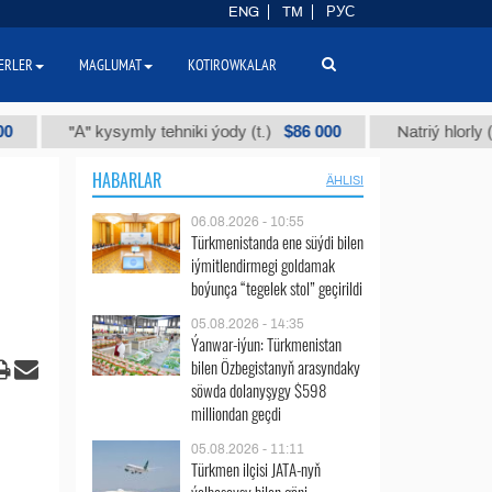
ENG
TM
РУС
ERLER
MAGLUMAT
KOTIROWKALAR
$86 000
"А" kysymly tehniki ýody (t.)
Natriý hlorly (nahar d
HABARLAR
ÄHLISI
06.08.2026 - 10:55
Türkmenistanda ene süýdi bilen
iýmitlendirmegi goldamak
boýunça “tegelek stol” geçirildi
05.08.2026 - 14:35
Ýanwar-iýun: Türkmenistan
bilen Özbegistanyň arasyndaky
söwda dolanyşygy $598
milliondan geçdi
05.08.2026 - 11:11
Türkmen ilçisi JATA-nyň