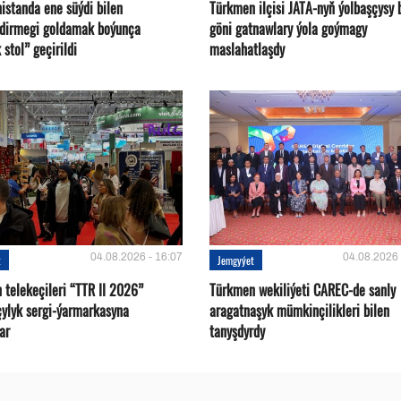
istanda ene süýdi bilen
Türkmen ilçisi JATA-nyň ýolbaşçysy 
ndirmegi goldamak boýunça
göni gatnawlary ýola goýmagy
 stol” geçirildi
maslahatlaşdy
04.08.2026 - 16:07
04.08.2026 
t
Jemgyýet
 telekeçileri “TTR II 2026”
Türkmen wekiliýeti CAREC-de sanly
çylyk sergi-ýarmarkasyna
aragatnaşyk mümkinçilikleri bilen
ar
tanyşdyrdy