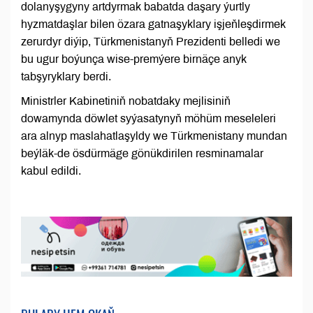
dolanyşygyny artdyrmak babatda daşary ýurtly
hyzmatdaşlar bilen özara gatnaşyklary işjeňleşdirmek
zerurdyr diýip, Türkmenistanyň Prezidenti belledi we
bu ugur boýunça wise-premýere birnäçe anyk
tabşyryklary berdi.
Ministrler Kabinetiniň nobatdaky mejlisiniň
dowamynda döwlet syýasatynyň möhüm meseleleri
ara alnyp maslahatlaşyldy we Türkmenistany mundan
beýläk-de ösdürmäge gönükdirilen resminamalar
kabul edildi.