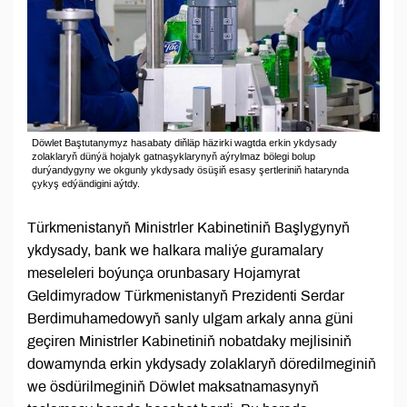
Döwlet Baştutanymyz hasabaty diňläp häzirki wagtda erkin ykdysady
zolaklaryň dünýä hojalyk gatnaşyklarynyň aýrylmaz bölegi bolup
durýandygyny we okgunly ykdysady ösüşiň esasy şertleriniň hatarynda
çykyş edýändigini aýtdy.
Türkmenistanyň Ministrler Kabinetiniň Başlygynyň
ykdysady, bank we halkara maliýe guramalary
meseleleri boýunça orunbasary Hojamyrat
Geldimyradow Türkmenistanyň Prezidenti Serdar
Berdimuhamedowyň sanly ulgam arkaly anna güni
geçiren Ministrler Kabinetiniň nobatdaky mejlisiniň
dowamynda erkin ykdysady zolaklaryň döredilmeginiň
we ösdürilmeginiň Döwlet maksatnamasynyň