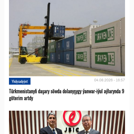
04.08.2026 - 16:57
Ykdysadyýet
Türkmenistanyň daşary söwda dolanyşygy ýanwar-iýul aýlarynda 9
göterim artdy