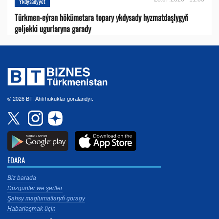
Ykdysadyýet
Türkmen-eýran hökümetara topary ykdysady hyzmatdaşlygyň
geljekki ugurlaryna garady
© 2026 BT. Ähli hukuklar goralandyr.
EDARA
Biz barada
Düzgünler we şertler
Şahsy maglumatlaryň goragy
Habarlaşmak üçin