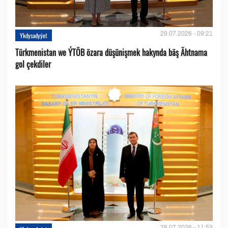
29.07.2026 - 09:21
Ykdysadyýet
Türkmenistan we ÝTÖB özara düşünişmek hakynda bäş Ähtnama
gol çekdiler
28.07.2026 - 11:53