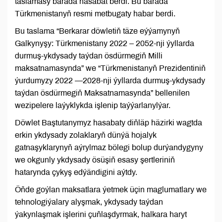
taslamasy barada hasabat berdi. Bu barada
Türkmenistanyň resmi metbugaty habar berdi.
Bu taslama “Berkarar döwletiň täze eýýamynyň
Galkynyşy: Türkmenistany 2022 – 2052-nji ýyllarda
durmuş-ykdysady taýdan ösdürmegiň Milli
maksatnamasynda” we “Türkmenistanyň Prezidentiniň
ýurdumyzy 2022 —2028-nji ýyllarda durmuş-ykdysady
taýdan ösdürmegiň Maksatnamasynda” bellenilen
wezipelere laýyklykda işlenip taýýarlanylýar.
Döwlet Baştutanymyz hasabaty diňläp häzirki wagtda
erkin ykdysady zolaklaryň dünýä hojalyk
gatnaşyklarynyň aýrylmaz bölegi bolup durýandygyny
we okgunly ykdysady ösüşiň esasy şertleriniň
hatarynda çykyş edýändigini aýtdy.
Öňde goýlan maksatlara ýetmek üçin maglumatlary we
tehnologiýalary alyşmak, ykdysady taýdan
ýakynlaşmak işlerini çuňlaşdyrmak, halkara haryt