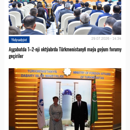
29.07.2026 - 14:34
Ykdysadyýet
Aşgabatda 1–2-nji oktýabrda Türkmenistanyň maýa goýum forumy
geçiriler