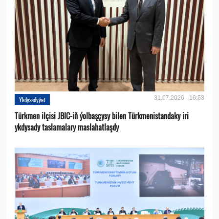
31.07.2026 - 16:53
Ykdysadyýet
Türkmen ilçisi JBIC-iň ýolbaşçysy bilen Türkmenistandaky iri
ykdysady taslamalary maslahatlaşdy