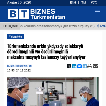
Awgust 6, 2026
ENG
TM
РУС
Toggl
navig
$12935,18
Buýan köküniň arassalanmadyk glisirrizin turşusy (t.)
TDHÇMB
Ykdysadyýet
Türkmenistanda erkin ykdysady zolaklaryň
döredilmeginiň we ösdürilmeginiň
maksatnamasynyň taslamasy taýýarlanylýar
BIZNES TURKMENISTAN
10:53
24.12.2022