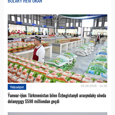
BULARY HEM OKAŇ
05.08.2026 - 14:35
Ykdysadyýet
Ýanwar-iýun: Türkmenistan bilen Özbegistanyň arasyndaky söwda
dolanyşygy $598 milliondan geçdi