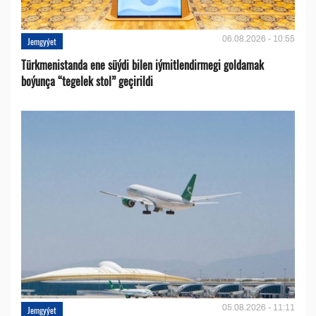
06.08.2026 - 10:55
Jemgyýet
Türkmenistanda ene süýdi bilen iýmitlendirmegi goldamak
boýunça “tegelek stol” geçirildi
05.08.2026 - 11:11
Jemgyýet