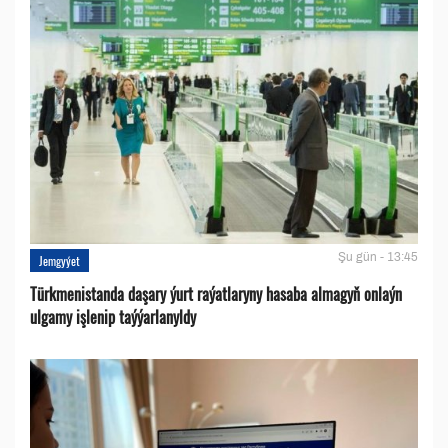
Şu gün - 13:45
Jemgyýet
Türkmenistanda daşary ýurt raýatlaryny hasaba almagyň onlaýn
ulgamy işlenip taýýarlanyldy