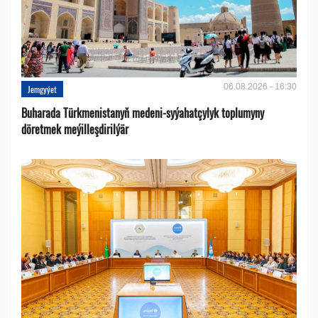
06.08.2026 - 16:30
Jemgyýet
Buharada Türkmenistanyň medeni-syýahatçylyk toplumyny
döretmek meýilleşdirilýär