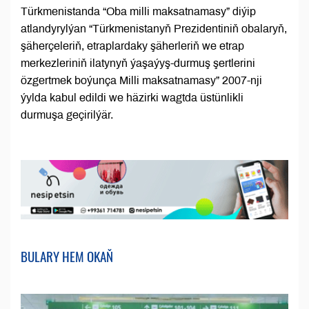
Türkmenistanda “Oba milli maksatnamasy” diýip
atlandyrylýan “Türkmenistanyň Prezidentiniň obalaryň,
şäherçeleriň, etraplardaky şäherleriň we etrap
merkezleriniň ilatynyň ýaşaýyş-durmuş şertlerini
özgertmek boýunça Milli maksatnamasy” 2007-nji
ýylda kabul edildi we häzirki wagtda üstünlikli
durmuşa geçirilýär.
BULARY HEM OKAŇ