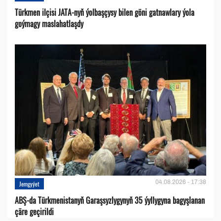
Türkmen ilçisi JATA-nyň ýolbaşçysy bilen göni gatnawlary ýola
goýmagy maslahatlaşdy
04.08.2026 - 17:38
Jemgyýet
ABŞ-da Türkmenistanyň Garaşsyzlygynyň 35 ýyllygyna bagyşlanan
çäre geçirildi