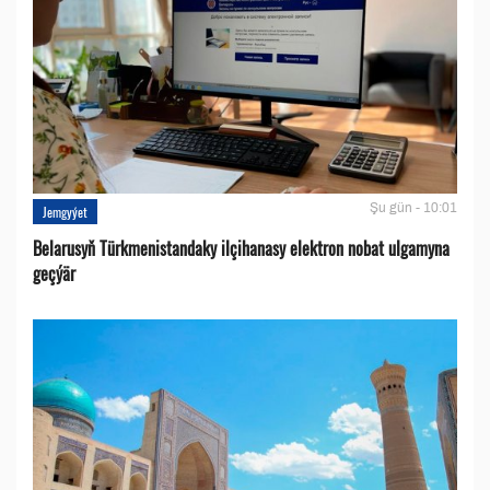
Şu gün - 10:01
Jemgyýet
Belarusyň Türkmenistandaky ilçihanasy elektron nobat ulgamyna
geçýär