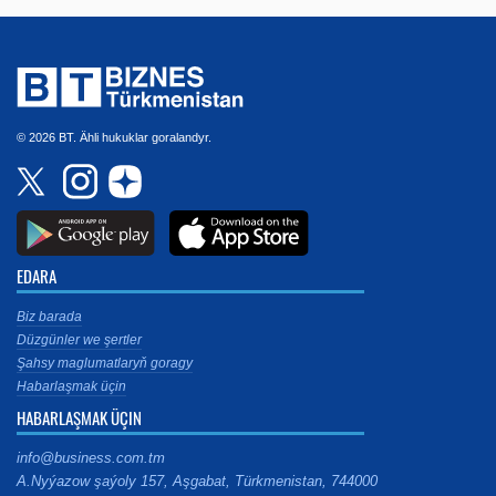
© 2026 BT. Ähli hukuklar goralandyr.
EDARA
Biz barada
Düzgünler we şertler
Şahsy maglumatlaryň goragy
Habarlaşmak üçin
HABARLAŞMAK ÜÇIN
info@business.com.tm
A.Nyýazow şaýoly 157, Aşgabat, Türkmenistan, 744000