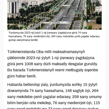
Ýurdumyzda 2023-nji ýylyň 1-nji ýanwary ýagdaýyna görä 74 sany
hassahana, 76 sany medeniýet öýi, 264 sany mekdebe çenli çagalar edarasy
gurlup ulanylmana berildi.
Türkmenistanda Oba milli maksatnamasynyň
çäklerinde 2023-nji ýylyň 1-nji ýanwary ýagdaýyna
görä jemi 1008 sany dürli maksatly desgalar guruldy.
Bu barada Türkmenistanyň resmi metbugaty sişenbe
güni habar berdi.
Habarda bellenilişi ýaly, ýurdumyzda soňky 15 ýylyň
dowamynda 74 sany hassahana, 148 saglyk öýi, 264
sany mekdebe çenli çagalar edarasy, 258 sany umumy
bilim berýän orta mekdep, 76 sany medeniýet öýi, 115
sany sport mekdebi we 73 sany sport desgasy gurlup