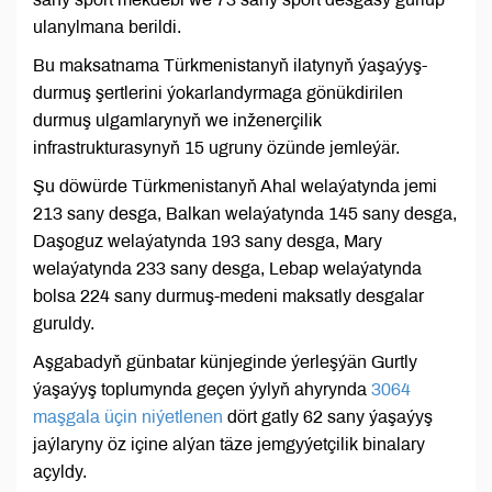
ulanylmana berildi.
Bu maksatnama Türkmenistanyň ilatynyň ýaşaýyş-
durmuş şertlerini ýokarlandyrmaga gönükdirilen
durmuş ulgamlarynyň we inženerçilik
infrastrukturasynyň 15 ugruny özünde jemleýär.
Şu döwürde Türkmenistanyň Ahal welaýatynda jemi
213 sany desga, Balkan welaýatynda 145 sany desga,
Daşoguz welaýatynda 193 sany desga, Mary
welaýatynda 233 sany desga, Lebap welaýatynda
bolsa 224 sany durmuş-medeni maksatly desgalar
guruldy.
Aşgabadyň günbatar künjeginde ýerleşýän Gurtly
ýaşaýyş toplumynda geçen ýylyň ahyrynda
3064
maşgala üçin niýetlenen
dört gatly 62 sany ýaşaýyş
jaýlaryny öz içine alýan täze jemgyýetçilik binalary
açyldy.