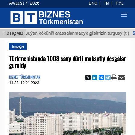
Awgust 7, 2026
ENG
TM
РУС
Toggl
navig
$12935,1
TDHÇMB
Buýan köküniň arassalanmadyk glisirrizin turşusy (t.)
Jemgyýet
Türkmenistanda 1008 sany dürli maksatly desgalar
guruldy
BIZNES TÜRKMENISTAN
11:33
10.01.2023