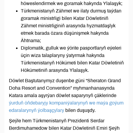
höweslendirmek we goramak hakynda Ylalaşyk;
Türkmenistanyň Zähmet we ilaty durmuş taýdan
goramak ministrligi bilen Katar Döwletiniň
Zähmet ministrliginiň arasynda hyzmatdaşlyk
etmek barada özara düşünişmek hakynda
Ähtnama;
Diplomatik, gulluk we ýörite pasportlaryň eýeleri
üçin wiza talaplaryny ýatyrmak hakynda
Türkmenistanyň Hökümeti bilen Katar Döwletiniň
Hökümetiniň arasynda Ylalaşyk.
Döwlet Baştutanymyz duşenbe güni “Sheraton Grand
Doha Resort and Convention” myhmanhanasynda
Katara amala aşyrýan döwlet saparynyň çäklerinde
ýurduň öňdebaryjy kompaniýalarynyň we maýa goýum
edaralarynyň ýolbaşçylary
bilen duşuşdy.
Şeýle hem Türkmenistanyň Prezidenti Serdar
Berdimuhamedow bilen Katar Döwletiniň Emiri Şeýh