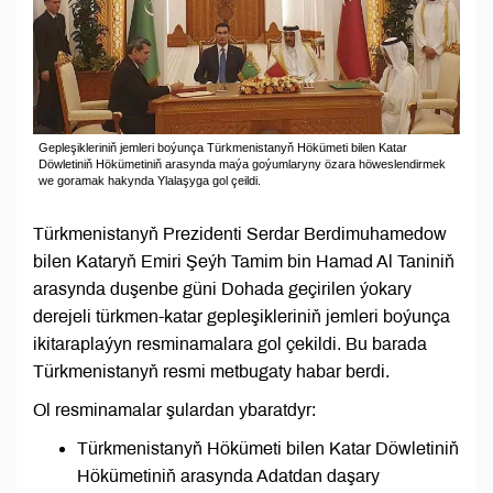
Gepleşikleriniň jemleri boýunça Türkmenistanyň Hökümeti bilen Katar
Döwletiniň Hökümetiniň arasynda maýa goýumlaryny özara höweslendirmek
we goramak hakynda Ylalaşyga gol çeildi.
Türkmenistanyň Prezidenti Serdar Berdimuhamedow
bilen Kataryň Emiri Şeýh Tamim bin Hamad Al Taniniň
arasynda duşenbe güni Dohada geçirilen ýokary
derejeli türkmen-katar gepleşikleriniň jemleri boýunça
ikitaraplaýyn resminamalara gol çekildi. Bu barada
Türkmenistanyň resmi metbugaty habar berdi.
Ol resminamalar şulardan ybaratdyr:
Türkmenistanyň Hökümeti bilen Katar Döwletiniň
Hökümetiniň arasynda Adatdan daşary