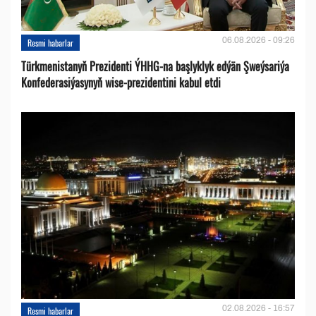
06.08.2026 - 09:26
Resmi habarlar
Türkmenistanyň Prezidenti ÝHHG-na başlyklyk edýän Şweýsariýa
Konfederasiýasynyň wise-prezidentini kabul etdi
02.08.2026 - 16:57
Resmi habarlar