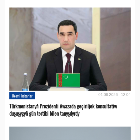
01.08.2026 - 12:04
Resmi habarlar
Türkmenistanyň Prezidenti Awazada geçiriljek konsultatiw
duşuşygyň gün tertibi bilen tanyşdyrdy