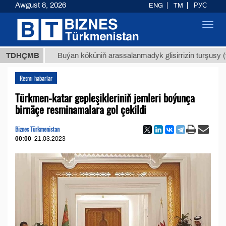
Awgust 8, 2026
ENG
TM
РУС
Toggl
navig
МТ
$129
TDHÇMB
Buýan köküniň arassalanmadyk glisirrizin turşusy (t.)
Resmi habarlar
Türkmen-katar gepleşikleriniň jemleri boýunça
birnäçe resminamalara gol çekildi
Biznes Türkmenistan
00:00
21.03.2023