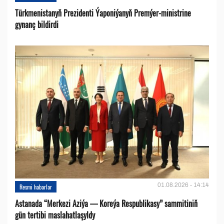
Türkmenistanyň Prezidenti Ýaponiýanyň Premýer-ministrine
gynanç bildirdi
01.08.2026 - 14:14
Resmi habarlar
Astanada “Merkezi Aziýa — Koreýa Respublikasy” sammitiniň
gün tertibi maslahatlaşyldy