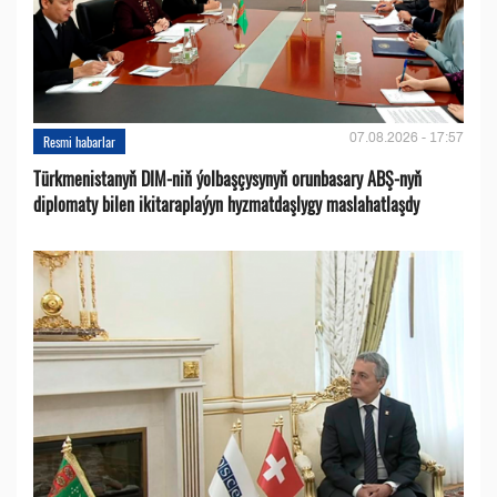
07.08.2026 - 17:57
Resmi habarlar
Türkmenistanyň DIM-niň ýolbaşçysynyň orunbasary ABŞ-nyň
diplomaty bilen ikitaraplaýyn hyzmatdaşlygy maslahatlaşdy