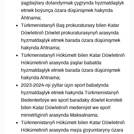
ýagdaýlary dolandyrmak çygrynda hyzmatdaşlyk
etmek boýunça özara düşünişmek hakynda
Ähtnama;
Türkmenistanyň Baş prokuraturasy bilen Katar
Döwletiniň Döwlet prokuraturasynyň arasynda
hyzmatdaşlyk etmek barada özara düşünişmek
hakynda Ähtnama;
Türkmenistanyň Hökümeti bilen Katar Döwletiniň
Hökümetiniň arasynda ýaşlar babatda
hyzmatdaşlyk etmek barada özara düşünişmek
hakynda Ähtnama;
2023-2024-nji ýyllar üçin sport babatynda
hyzmatdaşlyk etmek hakynda Türkmenistanyň
Bedenterbiýe we sport baradaky döwlet komiteti
bilen Katar Döwletiniň medeniýet we sport
ministrliginiň arasynda Maksatnama;
Türkmenistanyň Hökümeti bilen Katar Döwletiniň
Hökümetiniň arasynda maýa goýumlaryny özara