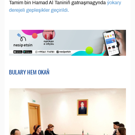
Tamim bin Hamad Al Taniniň gatnaşmagynda
ýokary
derejeli gepleşikler geçirildi.
BULARY HEM OKAŇ