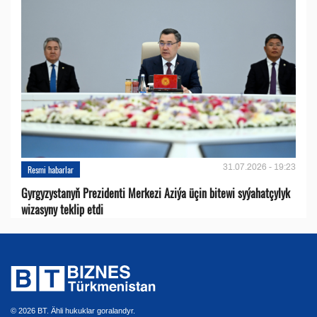
31.07.2026 - 19:23
Resmi habarlar
Gyrgyzystanyň Prezidenti Merkezi Aziýa üçin bitewi syýahatçylyk
wizasyny teklip etdi
© 2026 BT. Ähli hukuklar goralandyr.