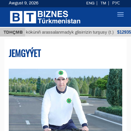
Awgust 9, 2026
ENG
TM
РУС
Toggl
navig
$12935,18
n köküniň arassalanmadyk glisirrizin turşusy (t.)
TDHÇMB
JEMGYÝET