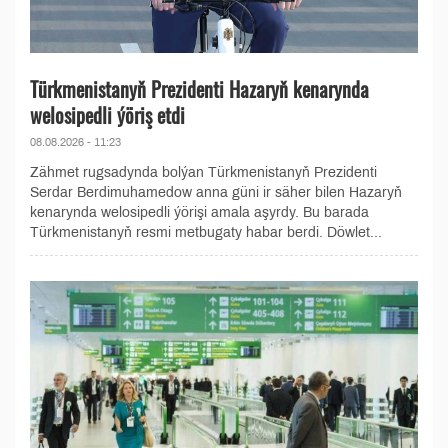
Türkmenistanyň Prezidenti Hazaryň kenarynda
welosipedli ýöriş etdi
08.08.2026 - 11:23
Zähmet rugsadynda bolýan Türkmenistanyň Prezidenti
Serdar Berdimuhamedow anna güni ir säher bilen Hazaryň
kenarynda welosipedli ýörişi amala aşyrdy. Bu barada
Türkmenistanyň resmi metbugaty habar berdi. Döwlet...