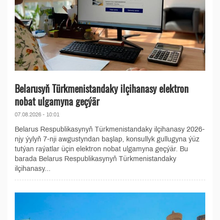
Belarusyň Türkmenistandaky ilçihanasy elektron
nobat ulgamyna geçýär
07.08.2026 - 10:01
Belarus Respublikasynyň Türkmenistandaky ilçihanasy 2026-
njy ýylyň 7-nji awgustyndan başlap, konsullyk gullugyna ýüz
tutýan raýatlar üçin elektron nobat ulgamyna geçýär. Bu
barada Belarus Respublikasynyň Türkmenistandaky
ilçihanasy...