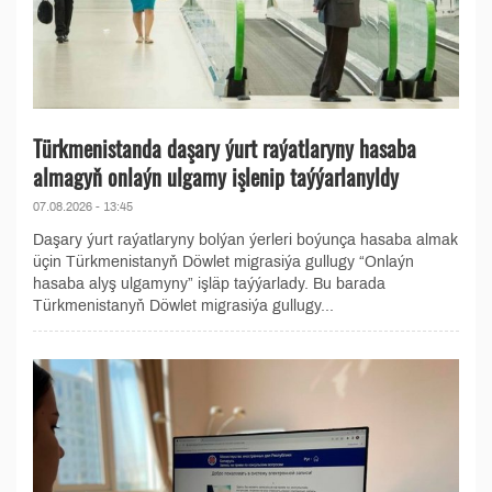
Türkmenistanda daşary ýurt raýatlaryny hasaba
almagyň onlaýn ulgamy işlenip taýýarlanyldy
07.08.2026 - 13:45
Daşary ýurt raýatlaryny bolýan ýerleri boýunça hasaba almak
üçin Türkmenistanyň Döwlet migrasiýa gullugy “Onlaýn
hasaba alyş ulgamyny” işläp taýýarlady. Bu barada
Türkmenistanyň Döwlet migrasiýa gullugy...