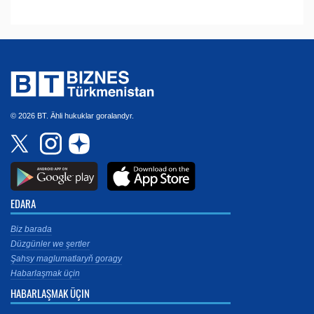
© 2026 BT. Ähli hukuklar goralandyr.
EDARA
Biz barada
Düzgünler we şertler
Şahsy maglumatlaryň goragy
Habarlaşmak üçin
HABARLAŞMAK ÜÇIN