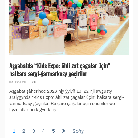
Aşgabatda “Kids Expo: ähli zat çagalar üçin”
halkara sergi-ýarmarkasy geçiriler
03.08.2026 - 16:15
Aşgabat şäherinde 2026-njy ýylyň 19–22-nji awgusty
aralygynda “Kids Expo: ähli zat çagalar üçin” halkara sergi-
ýarmarkasy geçiriler. Bu çäre çagalar üçin önümler we
hyzmatlar pudagynda iş...
1
2
3
4
5
Soňy