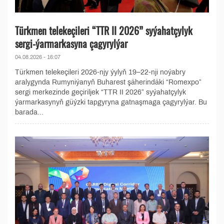
Türkmen telekeçileri “TTR II 2026” syýahatçylyk
sergi-ýarmarkasyna çagyrylýar
04.08.2026 - 16:07
Türkmen telekeçileri 2026-njy ýylyň 19–22-nji noýabry
aralygynda Rumyniýanyň Buharest şäherindäki “Romexpo”
sergi merkezinde geçiriljek “TTR II 2026” syýahatçylyk
ýarmarkasynyň güýzki tapgyryna gatnaşmaga çagyrylýar. Bu
barada...