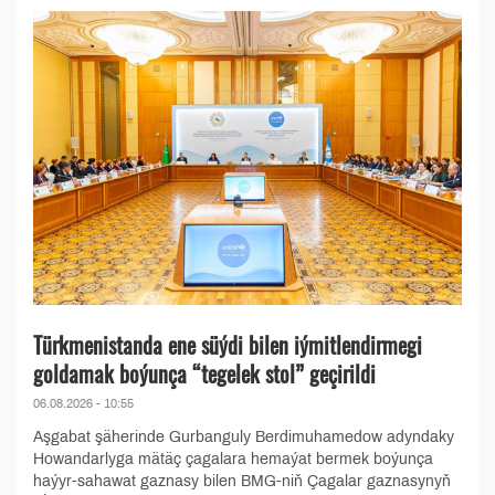
Türkmenistanda ene süýdi bilen iýmitlendirmegi
goldamak boýunça “tegelek stol” geçirildi
06.08.2026 - 10:55
Aşgabat şäherinde Gurbanguly Berdimuhamedow adyndaky
Howandarlyga mätäç çagalara hemaýat bermek boýunça
haýyr-sahawat gaznasy bilen BMG-niň Çagalar gaznasynyň