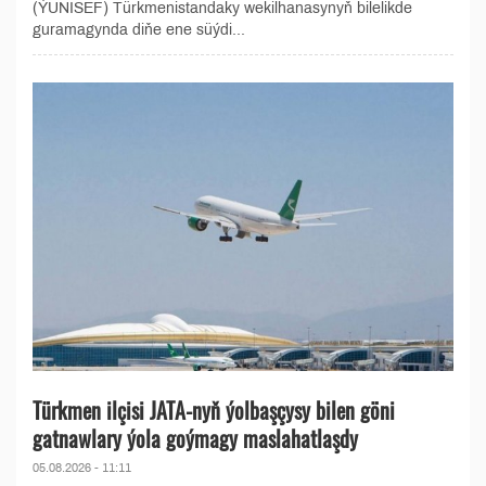
(ÝUNISEF) Türkmenistandaky wekilhanasynyň bilelikde
guramagynda diňe ene süýdi...
Türkmen ilçisi JATA-nyň ýolbaşçysy bilen göni
gatnawlary ýola goýmagy maslahatlaşdy
05.08.2026 - 11:11