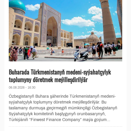
Buharada Türkmenistanyň medeni-syýahatçylyk
toplumyny döretmek meýilleşdirilýär
06.08.2026 - 16:30
Özbegistanyň Buhara şäherinde Türkmenistanyň medeni-
syýahatçylyk toplumyny döretmek meýilleşdirilýär. Bu
taslamany durmuşa geçirmegiň mümkinçiligi Özbegistanyň
Syýahatçylyk komitetiniň başlygynyň orunbasarynyň,
Türkiýäniň “Finwest Finance Company” maýa goýum...