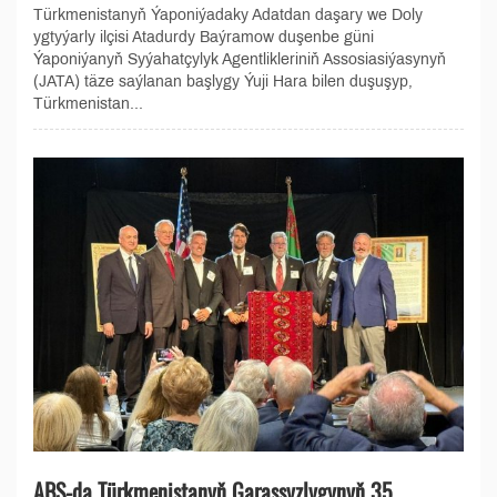
Türkmenistanyň Ýaponiýadaky Adatdan daşary we Doly
ygtyýarly ilçisi Atadurdy Baýramow duşenbe güni
Ýaponiýanyň Syýahatçylyk Agentlikleriniň Assosiasiýasynyň
(JATA) täze saýlanan başlygy Ýuji Hara bilen duşuşyp,
Türkmenistan...
ABŞ-da Türkmenistanyň Garaşsyzlygynyň 35