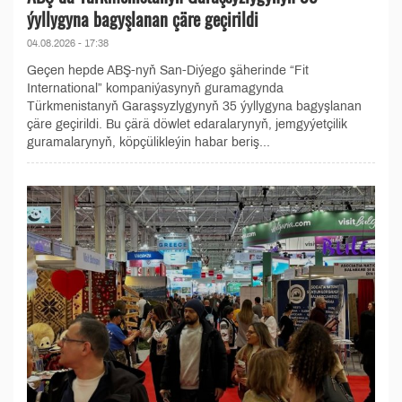
ýyllygyna bagyşlanan çäre geçirildi
04.08.2026 - 17:38
Geçen hepde ABŞ-nyň San-Diýego şäherinde “Fit
International” kompaniýasynyň guramagynda
Türkmenistanyň Garaşsyzlygynyň 35 ýyllygyna bagyşlanan
çäre geçirildi. Bu çärä döwlet edaralarynyň, jemgyýetçilik
guramalarynyň, köpçülikleýin habar beriş...