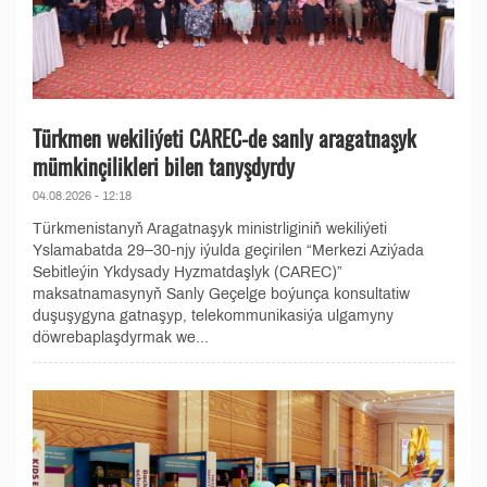
Türkmen wekiliýeti CAREC-de sanly aragatnaşyk
mümkinçilikleri bilen tanyşdyrdy
04.08.2026 - 12:18
Türkmenistanyň Aragatnaşyk ministrliginiň wekiliýeti
Yslamabatda 29–30-njy iýulda geçirilen “Merkezi Aziýada
Sebitleýin Ykdysady Hyzmatdaşlyk (CAREC)”
maksatnamasynyň Sanly Geçelge boýunça konsultatiw
duşuşygyna gatnaşyp, telekommunikasiýa ulgamyny
döwrebaplaşdyrmak we...