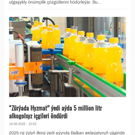
utgaşykly önümçilik çözgütlerini hödürleýär. Bu...
“Zürýada Hyzmat” ýedi aýda 5 million litr
alkogolsyz içgileri öndürdi
19.08.2025 - 10:52
2025-nji ýylyň ilkinji ýedi aýynda Balkan welaýatynyň çäginde