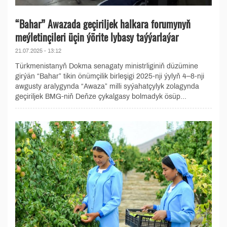
“Bahar” Awazada geçiriljek halkara forumynyň
meýletinçileri üçin ýörite lybasy taýýarlaýar
21.07.2025 - 13:12
Türkmenistanyň Dokma senagaty ministrliginiň düzümine
girýän “Bahar” tikin önümçilik birleşigi 2025-nji ýylyň 4–8-nji
awgusty aralygynda “Awaza” milli syýahatçylyk zolagynda
geçiriljek BMG-niň Deňze çykalgasy bolmadyk ösüp...