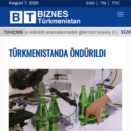
Awgust 7, 2026
ENG
TM
РУС
Toggl
navig
$12935,18
uýan köküniň arassalanmadyk glisirrizin turşusy (t.)
TDHÇMB
TÜRKMENISTANDA ÖNDÜRILDI