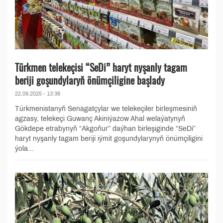
Türkmen telekeçisi “SeDi” haryt nyşanly tagam
beriji goşundylaryň önümçiligine başlady
22.09.2025 - 13:38
Türkmenistanyň Senagatçylar we telekeçiler birleşmesiniň
agzasy, telekeçi Guwanç Akiniýazow Ahal welaýatynyň
Gökdepe etrabynyň “Akgoňur” daýhan birleşiginde “SeDi”
haryt nyşanly tagam beriji iýmit goşundylarynyň önümçiligini
ýola...