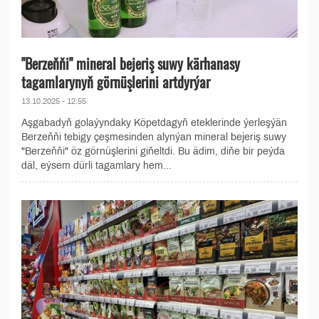
"Berzeňňi" mineral bejeriş suwy kärhanasy
tagamlarynyň görnüşlerini artdyrýar
13.10.2025 - 12:55
Aşgabadyň golaýyndaky Köpetdagyň eteklerinde ýerleşýän
Berzeňňi tebigy çeşmesinden alynýan mineral bejeriş suwy
"Berzeňňi" öz görnüşlerini giňeltdi. Bu ädim, diňe bir peýda
däl, eýsem dürli tagamlary hem...