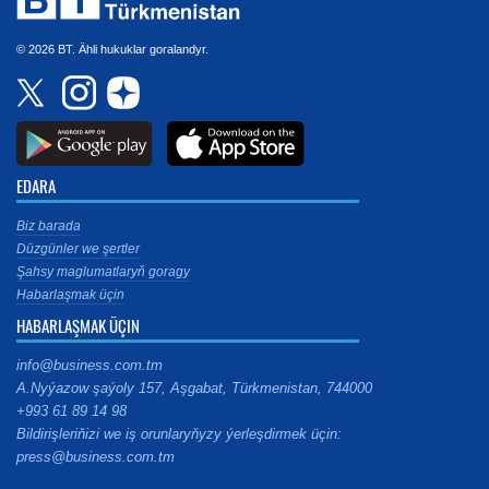
© 2026 BT. Ähli hukuklar goralandyr.
EDARA
Biz barada
Düzgünler we şertler
Şahsy maglumatlaryň goragy
Habarlaşmak üçin
HABARLAŞMAK ÜÇIN
info@business.com.tm
A.Nyýazow şaýoly 157, Aşgabat, Türkmenistan, 744000
+993 61 89 14 98
Bildirişleriňizi we iş orunlaryňyzy ýerleşdirmek üçin:
press@business.com.tm