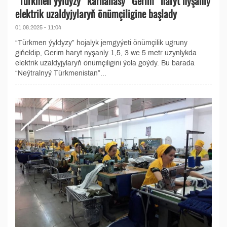
“Türkmen ýyldyzy” kärhanasy “Gerim” haryt nyşanly
elektrik uzaldyjylaryň önümçiligine başlady
01.08.2025 - 11:04
“Türkmen ýyldyzy” hojalyk jemgyýeti önümçilik ugruny
giňeldip, Gerim haryt nyşanly 1,5, 3 we 5 metr uzynlykda
elektrik uzaldyjylaryň önümçiligini ýola goýdy. Bu barada
“Neýtralnyý Türkmenistan”...