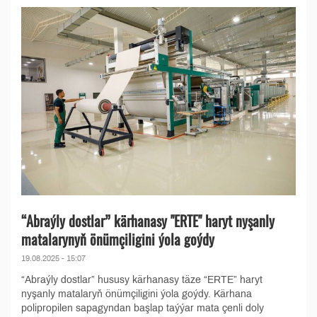
“Abraýly dostlar” kärhanasy "ERTE" haryt nyşanly
matalarynyň önümçiligini ýola goýdy
19.08.2025 - 15:07
“Abraýly dostlar” hususy kärhanasy täze “ERTE” haryt
nyşanly matalaryň önümçiligini ýola goýdy. Kärhana
polipropilen sapagyndan başlap taýýar mata çenli doly