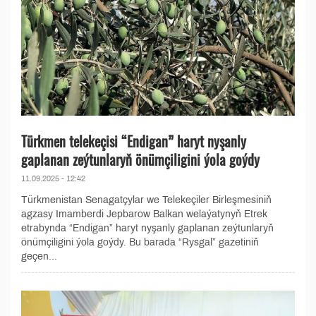
Türkmen telekeçisi “Endigan” haryt nyşanly
gaplanan zeýtunlaryň önümçiligini ýola goýdy
11.09.2025 - 12:42
Türkmenistan Senagatçylar we Telekeçiler Birleşmesiniň
agzasy Imamberdi Jepbarow Balkan welaýatynyň Etrek
etrabynda “Endigan” haryt nyşanly gaplanan zeýtunlaryň
önümçiligini ýola goýdy. Bu barada “Rysgal” gazetiniň
geçen...