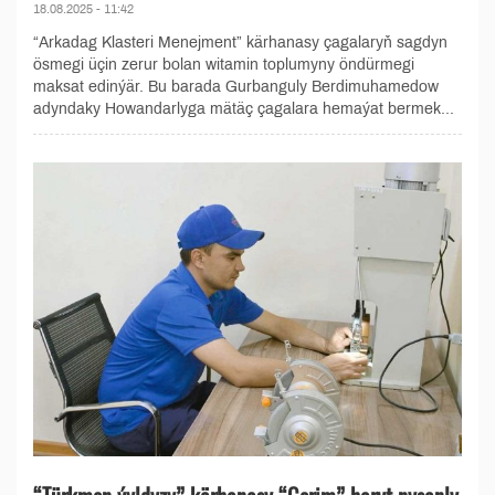
18.08.2025 - 11:42
“Arkadag Klasteri Menejment” kärhanasy çagalaryň sagdyn
ösmegi üçin zerur bolan witamin toplumyny öndürmegi
maksat edinýär. Bu barada Gurbanguly Berdimuhamedow
adyndaky Howandarlyga mätäç çagalara hemaýat bermek...