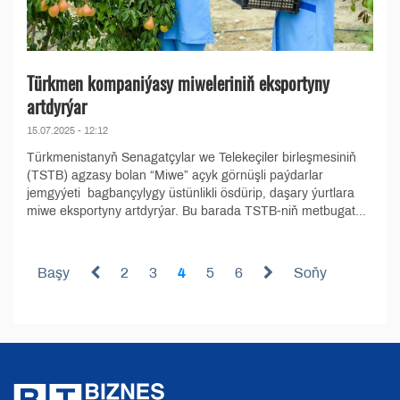
Türkmen kompaniýasy miweleriniň eksportyny
artdyrýar
15.07.2025 - 12:12
Türkmenistanyň Senagatçylar we Telekeçiler birleşmesiniň
(TSTB) agzasy bolan “Miwe” açyk görnüşli paýdarlar
jemgyýeti bagbançylygy üstünlikli ösdürip, daşary ýurtlara
miwe eksportyny artdyrýar. Bu barada TSTB-niň metbugat...
Başy
2
3
4
5
6
Soňy