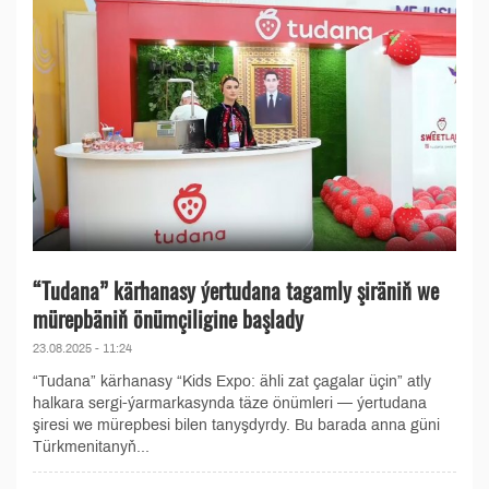
“Tudana” kärhanasy ýertudana tagamly şiräniň we
mürepbäniň önümçiligine başlady
23.08.2025 - 11:24
“Tudana” kärhanasy “Kids Expo: ähli zat çagalar üçin” atly
halkara sergi-ýarmarkasynda täze önümleri — ýertudana
şiresi we mürepbesi bilen tanyşdyrdy. Bu barada anna güni
Türkmenitanyň...