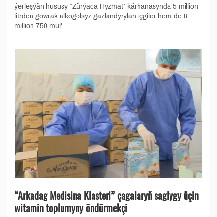
ýerleşýän hususy “Zürýada Hyzmat” kärhanasynda 5 million
litrden gowrak alkogolsyz gazlandyrylan içgiler hem-de 8
million 750 müň...
“Arkadag Medisina Klasteri” çagalaryň saglygy üçin
witamin toplumyny öndürmekçi