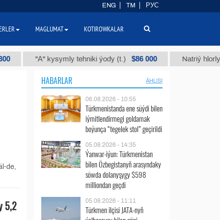
ENG
TM
РУС
ERLER
MAGLUMAT
KOTIROWKALAR
$86 000
"А" kysymly tehniki ýody (t.)
Natriý hlorly (nahar
HABARLAR
ÄHLISI
06.08.2026 - 10:55
Türkmenistanda ene süýdi bilen
iýmitlendirmegi goldamak
boýunça “tegelek stol” geçirildi
05.08.2026 - 14:35
Ýanwar-iýun: Türkmenistan
bilen Özbegistanyň arasyndaky
l-de,
söwda dolanyşygy $598
milliondan geçdi
05.08.2026 - 11:11
y 5,2
Türkmen ilçisi JATA-nyň