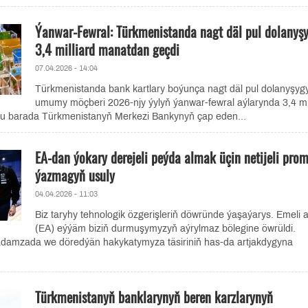
Ýanwar-Fewral: Türkmenistanda nagt däl pul dolanyş
3,4 milliard manatdan geçdi
07.04.2026 - 14:04
Türkmenistanda bank kartlary boýunça nagt däl pul dolanyşyg
umumy möçberi 2026-njy ýylyň ýanwar-fewral aýlarynda 3,4 mil
u barada Türkmenistanyň Merkezi Bankynyň çap eden...
EA-dan ýokary derejeli peýda almak üçin netijeli pro
ýazmagyň usuly
04.04.2026 - 11:03
Biz taryhy tehnologik özgerişleriň döwründe ýaşaýarys. Emeli 
(EA) eýýäm biziň durmuşymyzyň aýrylmaz bölegine öwrüldi.
adamzada we döredýän hakykatymyza täsiriniň has-da artjakdygyna
Türkmenistanyň banklarynyň beren karzlarynyň