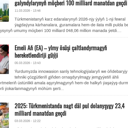
galyndylarynyň möçberi 100 milliard manatdan geçdi
11.03.2026 - 13:46
Türkmenistanyň karz edaralarynyň 2026-njy ýylyň 1-nji fewral
ýagdaýyna kärhanalara, guramalara hem-de ilata milli pulda b
ysynyň umumy möçberi 100 milliard 048,06 million manada ýetdi....
Emeli Aň (EA) – ylmy ösüşi çaltlandyrmagyň
hereketlendiriji güýji
05.03.2026 - 13:43
Ýurdumyzda innowasion sanly tehnologiýalaryň we öňdebaryjy
tehniki çözgütleriň giňden ornaşdyrylmagy jemgyýetiň ähli
rtmeleriň üstünlikli amala aşyrylmagynyň hem-de halkyň ýaşaýyş-dur
erli ýokarlanmagynyň möhüm şerti...
2025: Türkmenistanda nagt däl pul dolanyşygy 23,4
milliard manatdan geçdi
03.03.2026 - 12:22