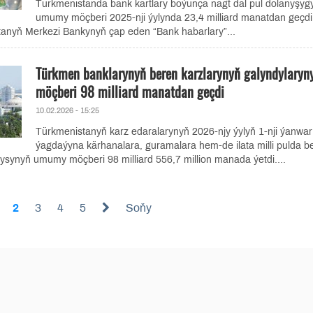
Türkmenistanda bank kartlary boýunça nagt däl pul dolanyşyg
umumy möçberi 2025-nji ýylynda 23,4 milliard manatdan geçdi
anyň Merkezi Bankynyň çap eden “Bank habarlary”...
Türkmen banklarynyň beren karzlarynyň galyndylaryn
möçberi 98 milliard manatdan geçdi
10.02.2026 - 15:25
Türkmenistanyň karz edaralarynyň 2026-njy ýylyň 1-nji ýanwar
ýagdaýyna kärhanalara, guramalara hem-de ilata milli pulda b
ysynyň umumy möçberi 98 milliard 556,7 million manada ýetdi....
2
3
4
5
Soňy