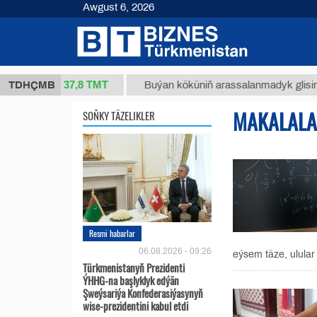
Awgust 6, 2026
37,8 ТМТ
 (kg.)
TDHÇMB
Buýan köküniň arassalanmadyk glisirrizin tu
MAKALAL
SOŇKY TÄZELIKLER
Resmi habarlar
06.08.2026 - 09:26
eýsem täze, ulula
Türkmenistanyň Prezidenti
ÝHHG-na başlyklyk edýän
Şweýsariýa Konfederasiýasynyň
wise-prezidentini kabul etdi