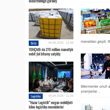
ösdürmeklige garaldy
manatdan geçdi. B
Birža
06.08.2026 - 11:06
TDHÇMB-da 270 million manatlyk
nebit ýol bitumy satyldy
Bilermenler onuň 
ynanýarlar....
Logistika
06.08.2026 - 11:03
“Hazar Logistik” owgan wekiliýeti
bilen logistika meselelerini