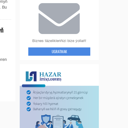
ynyň
. Bu
yň
Biznes täzelikleriňizi bize ýollaň!
UGRATMAK
eren