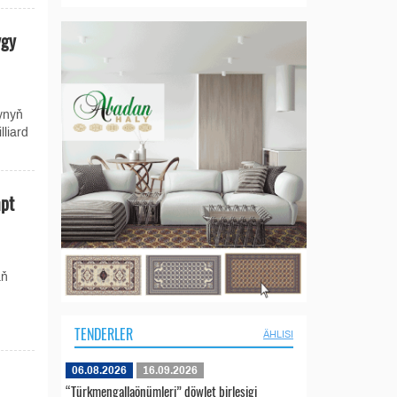
ygy
ynyň
liard
mpt
aň
TENDERLER
ÄHLISI
06.08.2026
16.09.2026
“Türkmengallaönümleri” döwlet birleşigi