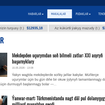
HABARLAR
MAKALALAR
PUDAKLAR
TEND
$12935,18
$300
rşusy (t.)
Az kükürtli ýakyş mazudy (t.)
AR
Mekdepden uçurymdan soň bilmeli zatlar: XXI asyryň
başarnyklary
15.05.2026 - 13:08
Ýakyn wagtda mekdeplerde soňky jaňlar kakylar. Müňlerçe
uçurymlar üçin bu gün diňe bir okuw ýylynyň tamamlanmagy dä
r üçin durmuşyň başlanmagy bolar —...
Ýanwar-mart: Türkmenistanda nagt däl pul dolanyşyg
milliard manatdan geçdi