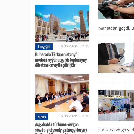
manatdan geçdi. B
Jemgyýet
06.08.2026 - 16:30
Buharada Türkmenistanyň
medeni-syýahatçylyk toplumyny
döretmek meýilleşdirilýär
Biznes
06.08.2026 - 13:50
Aşgabatda türkmen-owgan
söwda-ykdysady gatnaşyklaryny
karzlarynyň galynd