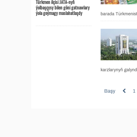
Türkmen ilçisi JATA-nyň
ýolbaşçysy bilen göni gatnawlary
ýola goýmagy maslahatlaşdy
barada Türkmenist
karzlarynyň galynd
Başy
1