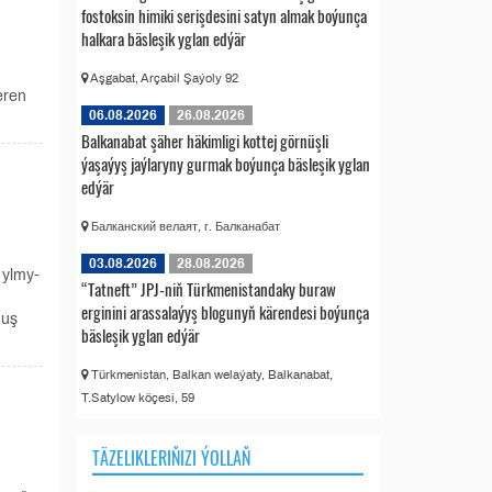
fostoksin himiki serişdesini satyn almak boýunça
halkara bäsleşik yglan edýär
Aşgabat, Arçabil Şaýoly 92
eren
06.08.2026
26.08.2026
Balkanabat şäher häkimligi kottej görnüşli
ýaşaýyş jaýlaryny gurmak boýunça bäsleşik yglan
edýär
Балканский велаят, г. Балканабат
03.08.2026
28.08.2026
 ylmy-
“Tatneft” JPJ-niň Türkmenistandaky buraw
erginini arassalaýyş blogunyň kärendesi boýunça
muş
bäsleşik yglan edýär
Türkmenistan, Balkan welaýaty, Balkanabat,
T.Satylow köçesi, 59
TÄZELIKLERIŇIZI ÝOLLAŇ