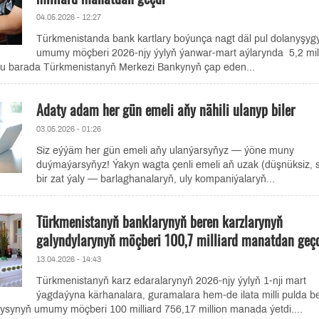
04.05.2026 - 12:27
Türkmenistanda bank kartlary boýunça nagt däl pul dolanyşyg
umumy möçberi 2026-njy ýylyň ýanwar-mart aýlarynda 5,2 mill
u barada Türkmenistanyň Merkezi Bankynyň çap eden...
Adaty adam her gün emeli aňy nähili ulanyp biler
03.05.2026 - 01:26
Siz eýýäm her gün emeli aňy ulanýarsyňyz — ýöne muny
duýmaýarsyňyz! Ýakyn wagta çenli emeli aň uzak (düşnüksiz, s
bir zat ýaly — barlaghanalaryň, uly kompaniýalaryň...
Türkmenistanyň banklarynyň beren karzlarynyň
galyndylarynyň möçberi 100,7 milliard manatdan geç
13.04.2026 - 14:43
Türkmenistanyň karz edaralarynyň 2026-njy ýylyň 1-nji mart
ýagdaýyna kärhanalara, guramalara hem-de ilata milli pulda b
ysynyň umumy möçberi 100 milliard 756,17 million manada ýetdi....