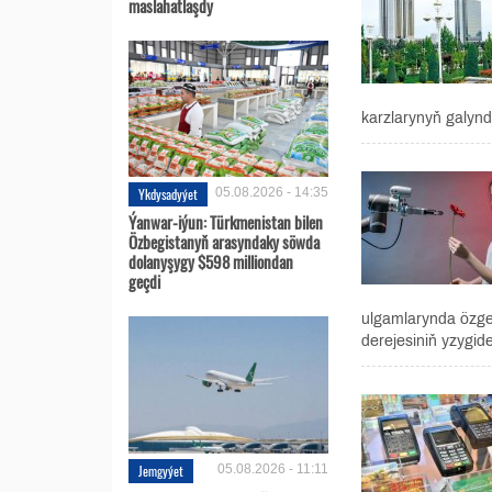
maslahatlaşdy
karzlarynyň galynd
Ykdysadyýet
05.08.2026 - 14:35
Ýanwar-iýun: Türkmenistan bilen
Özbegistanyň arasyndaky söwda
dolanyşygy $598 milliondan
geçdi
ulgamlarynda özge
derejesiniň yzygid
Jemgyýet
05.08.2026 - 11:11