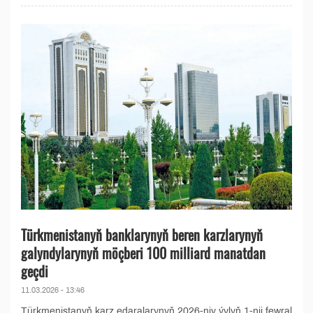
Türkmenistanyň banklarynyň beren karzlarynyň
galyndylarynyň möçberi 100 milliard manatdan
geçdi
11.03.2026 - 13:46
Türkmenistanyň karz edaralarynyň 2026-njy ýylyň 1-nji fewral