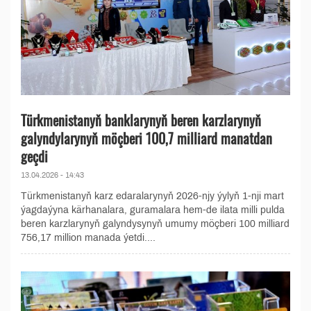
Türkmenistanyň banklarynyň beren karzlarynyň
galyndylarynyň möçberi 100,7 milliard manatdan
geçdi
13.04.2026 - 14:43
Türkmenistanyň karz edaralarynyň 2026-njy ýylyň 1-nji mart
ýagdaýyna kärhanalara, guramalara hem-de ilata milli pulda
beren karzlarynyň galyndysynyň umumy möçberi 100 milliard
756,17 million manada ýetdi....