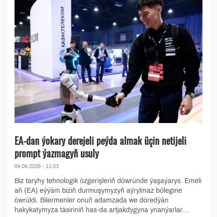
EA-dan ýokary derejeli peýda almak üçin netijeli
prompt ýazmagyň usuly
04.04.2026 - 11:03
Biz taryhy tehnologik özgerişleriň döwründe ýaşaýarys. Emeli
aň (EA) eýýäm biziň durmuşymyzyň aýrylmaz bölegine
öwrüldi. Bilermenler onuň adamzada we döredýän
hakykatymyza täsiriniň has-da artjakdygyna ynanýarlar....