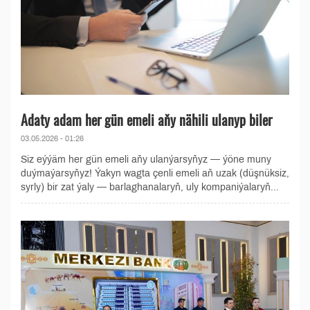
Adaty adam her gün emeli aňy nähili ulanyp biler
03.05.2026 - 01:26
Siz eýýäm her gün emeli aňy ulanýarsyňyz — ýöne muny
duýmaýarsyňyz! Ýakyn wagta çenli emeli aň uzak (düşnüksiz,
syrly) bir zat ýaly — barlaghanalaryň, uly kompaniýalaryň...