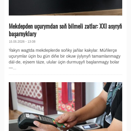
Mekdepden uçurymdan soň bilmeli zatlar: XXI asyryň
başarnyklary
15.05.2026 - 13:08
Ýakyn wagtda mekdeplerde soňky jaňlar kakylar. Müňlerçe
uçurymlar üçin bu gün diňe bir okuw ýylynyň tamamlanmagy
däl-de, eýsem täze, ulular üçin durmuşyň başlanmagy bolar
—...