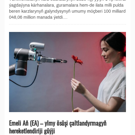
ýagdaýyna kärhanalara, guramalara hem-de ilata milli pulda
beren karzlarynyň galyndysynyň umumy möçberi 100 milliard
048,06 million manada ýetdi....
Emeli Aň (EA) – ylmy ösüşi çaltlandyrmagyň
hereketlendiriji güýji