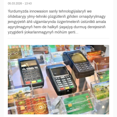
05.03.2026 - 13:43
Ýurdumyzda innowasion sanly tehnologiýalaryň we
öňdebaryjy ylmy-tehniki çözgütleriň giňden ornaşdyrylmagy
jemgyýetiň ähli ulgamlarynda özgertmeleriň üstünlikli amala
aşyrylmagynyň hem-de halkyň ýaşaýyş-durmuş derejesiniň
yzygiderli ýokarlanmagynyň möhüm şerti...