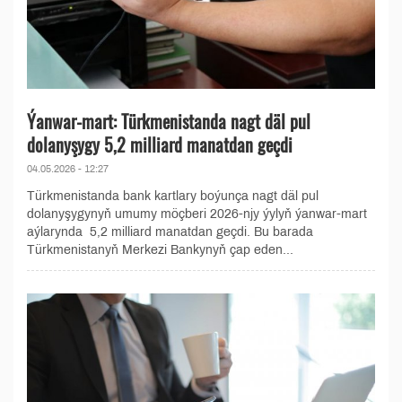
Ýanwar-mart: Türkmenistanda nagt däl pul
dolanyşygy 5,2 milliard manatdan geçdi
04.05.2026 - 12:27
Türkmenistanda bank kartlary boýunça nagt däl pul
dolanyşygynyň umumy möçberi 2026-njy ýylyň ýanwar-mart
aýlarynda 5,2 milliard manatdan geçdi. Bu barada
Türkmenistanyň Merkezi Bankynyň çap eden...