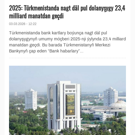
2025: Türkmenistanda nagt däl pul dolanyşygy 23,4
milliard manatdan geçdi
03.03.2026 - 12:22
Türkmenistanda bank kartlary boýunça nagt däl pul
dolanyşygynyň umumy möçberi 2025-nji ýylynda 23,4 milliard
manatdan geçdi. Bu barada Türkmenistanyň Merkezi
Bankynyň çap eden “Bank habarlary”...