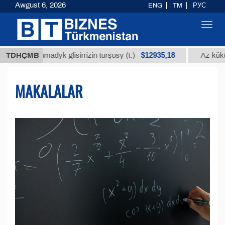
Awgust 6, 2026
ENG
TM
РУС
Toggl
navig
$12935,18
anmadyk glisirrizin turşusy (t.)
TDHÇMB
Az kükürtli ýaky
MAKALALAR