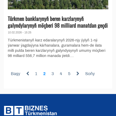
Türkmen banklarynyň beren karzlarynyň
galyndylarynyň möçberi 98 milliard manatdan geçdi
10.02.2026 - 15:25
Türkmenistanyň karz edaralarynyň 2026-njy ýylyň 1-nji
ýanwar ýagdaýyna kärhanalara, guramalara hem-de ilata
milli pulda beren karzlarynyň galyndysynyň umumy möçberi
98 milliard 556,7 million manada ýetdi....
Başy
1
2
3
4
5
Soňy