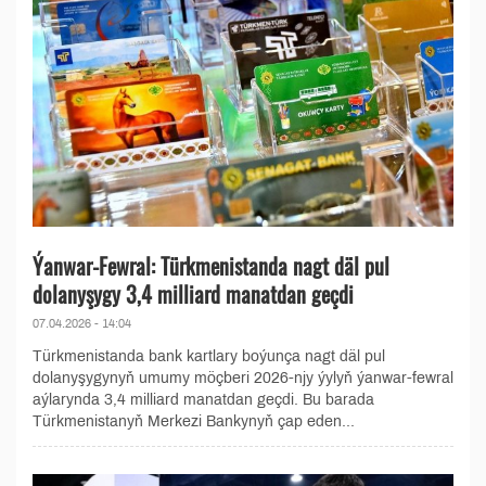
Ýanwar-Fewral: Türkmenistanda nagt däl pul
dolanyşygy 3,4 milliard manatdan geçdi
07.04.2026 - 14:04
Türkmenistanda bank kartlary boýunça nagt däl pul
dolanyşygynyň umumy möçberi 2026-njy ýylyň ýanwar-fewral
aýlarynda 3,4 milliard manatdan geçdi. Bu barada
Türkmenistanyň Merkezi Bankynyň çap eden...