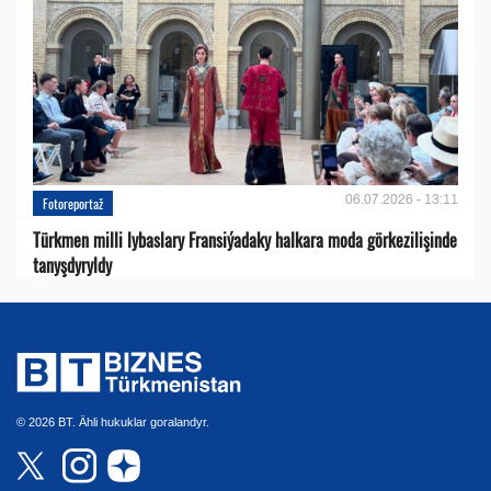
06.07.2026 - 13:11
Fotoreportaž
Türkmen milli lybaslary Fransiýadaky halkara moda görkezilişinde
tanyşdyryldy
© 2026 BT. Ähli hukuklar goralandyr.