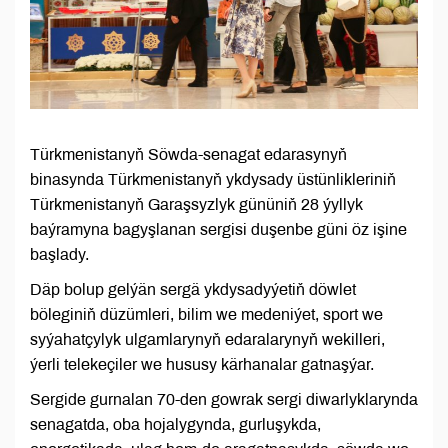
Türkmenistanyň Söwda-senagat edarasynyň
binasynda Türkmenistanyň ykdysady üstünlikleriniň
Türkmenistanyň Garaşsyzlyk gününiň 28 ýyllyk
baýramyna bagyşlanan sergisi duşenbe güni öz işine
başlady.
Däp bolup gelýän sergä ykdysadyýetiň döwlet
böleginiň düzümleri, bilim we medeniýet, sport we
syýahatçylyk ulgamlarynyň edaralarynyň wekilleri,
ýerli telekeçiler we hususy kärhanalar gatnaşýar.
Sergide gurnalan 70-den gowrak sergi diwarlyklarynda
senagatda, oba hojalygynda, gurluşykda,