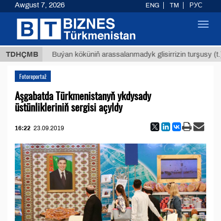
Awgust 7, 2026
ENG
TM
РУС
Toggl
navig
Т
$129
TDHÇMB
Buýan köküniň arassalanmadyk glisirrizin turşusy (t.)
Fotoreportaž
Aşgabatda Türkmenistanyň ykdysady
üstünlikleriniň sergisi açyldy
16:22
23.09.2019