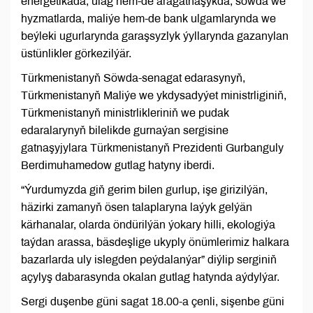
energetikada, ulag hem-de aragatnaşykda, söwda we
hyzmatlarda, maliýe hem-de bank ulgamlarynda we
beýleki ugurlarynda garaşsyzlyk ýyllarynda gazanylan
üstünlikler görkezilýär.
Türkmenistanyň Söwda-senagat edarasynyň,
Türkmenistanyň Maliýe we ykdysadyýet ministrliginiň,
Türkmenistanyň ministrlikleriniň we pudak
edaralarynyň bilelikde gurnaýan sergisine
gatnaşyjylara Türkmenistanyň Prezidenti Gurbanguly
Berdimuhamedow gutlag hatyny iberdi.
“Ýurdumyzda giň gerim bilen gurlup, işe girizilýän,
häzirki zamanyň ösen talaplaryna laýyk gelýän
kärhanalar, olarda öndürilýän ýokary hilli, ekologiýa
taýdan arassa, bäsdeşlige ukyply önümlerimiz halkara
bazarlarda uly islegden peýdalanýar” diýlip serginiň
açylyş dabarasynda okalan gutlag hatynda aýdylýar.
Sergi duşenbe güni sagat 18.00-a çenli, sişenbe güni