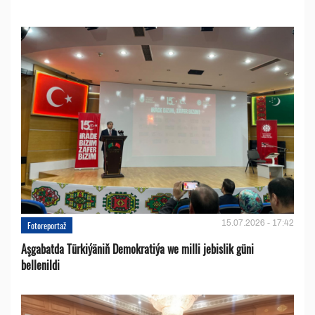
15.07.2026 - 17:42
Fotoreportaž
Aşgabatda Türkiýäniň Demokratiýa we milli jebislik güni
bellenildi