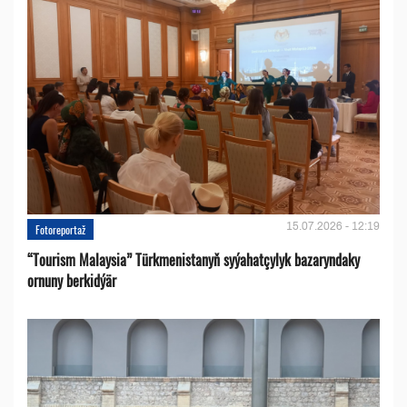
15.07.2026 - 12:19
Fotoreportaž
“Tourism Malaysia” Türkmenistanyň syýahatçylyk bazaryndaky
ornuny berkidýär