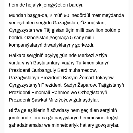
hem-de hojalyk jemgyýetleri bardyr.
Mundan başga-da, 2 müň 90 inedördül metr meýdanda
ýerleşdirilen sergide Gazagystan, Özbegistan,
Gyrgyzystan we Täjigistan üçin milli pawilion bölünip
berildi. Özbegistan goşmaça 5 sany milli
kompaniýalaryň diwarlyklaryny görkezdi.
Halkara serginiň açylyş güninde Merkezi Aziýa
ýurtlarynyň Baştutanlary, ýagny Türkmenistanyň
Prezidenti Gurbanguly Berdimuhamedow,
Gazagystanyň Prezidenti Kasym-Žomart Tokaýew,
Gyrgyzystanyň Prezidenti Sadyr Žaparow, Täjigistanyň
Prezidenti Emomali Rahmon we Özbegistanyň
Prezidenti Şawkat Mirziýoýew gatnaşdylar.
Birža geleşikleriniň söwdasy hem geçirilen serginiň
jemlerinde foruma gatnaşyjylaryň hemmesine degişli
şahadatnamalar we minnetdarlyk hatlary gowşurylar.