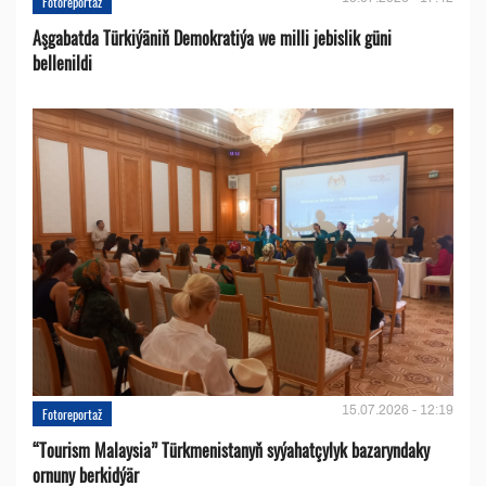
Fotoreportaž
Aşgabatda Türkiýäniň Demokratiýa we milli jebislik güni
bellenildi
15.07.2026 - 12:19
Fotoreportaž
“Tourism Malaysia” Türkmenistanyň syýahatçylyk bazaryndaky
ornuny berkidýär