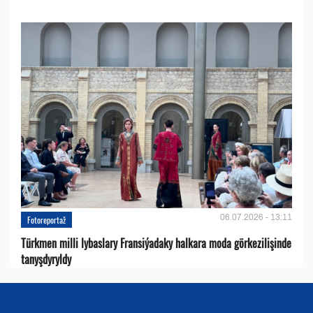
06.07.2026 - 13:11
Fotoreportaž
Türkmen milli lybaslary Fransiýadaky halkara moda görkezilişinde
tanyşdyryldy