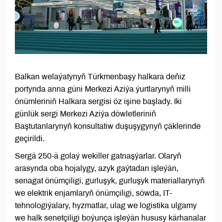
Balkan welaýatynyň Türkmenbaşy halkara deňiz
portynda anna güni Merkezi Aziýa ýurtlarynyň milli
önümleriniň Halkara sergisi öz işine başlady. Iki
günlük sergi Merkezi Aziýa döwletleriniň
Baştutanlarynyň konsultatiw duşuşygynyň çäklerinde
geçirildi.
Sergä 250-ä golaý wekiller gatnaşýarlar. Olaryň
arasynda oba hojalygy, azyk gaýtadan işleýän,
senagat önümçiligi, gurluşyk, gurluşyk materiallarynyň
we elektrik enjamlaryň önümçiligi, söwda, IT-
tehnologiýalary, hyzmatlar, ulag we logistika ulgamy
we halk senetçiligi boýunça işleýän hususy kärhanalar