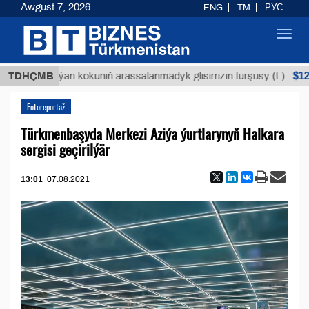
Awgust 7, 2026
ENG
TM
РУС
Toggl
navig
$12935,18
Buýan köküniň arassalanmadyk glisirrizin turşusy (t.)
TDHÇMB
Fotoreportaž
Türkmenbaşyda Merkezi Aziýa ýurtlarynyň Halkara
sergisi geçirilýär
13:01
07.08.2021