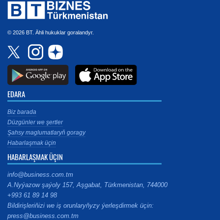
© 2026 BT. Ähli hukuklar goralandyr.
EDARA
Biz barada
Düzgünler we şertler
Şahsy maglumatlaryň goragy
Habarlaşmak üçin
HABARLAŞMAK ÜÇIN
info@business.com.tm
A.Nyýazow şaýoly 157, Aşgabat, Türkmenistan, 744000
+993 61 89 14 98
Bildirişleriňizi we iş orunlaryňyzy ýerleşdirmek üçin:
press@business.com.tm