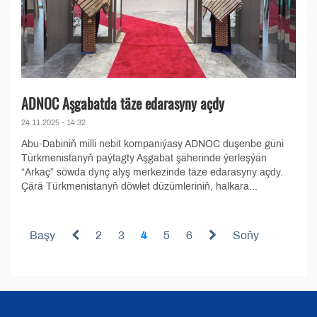
ADNOC Aşgabatda täze edarasyny açdy
24.11.2025 - 14:32
Abu-Dabiniň milli nebit kompaniýasy ADNOC duşenbe güni
Türkmenistanyň paýtagty Aşgabat şäherinde ýerleşýän
“Arkaç” söwda dynç alyş merkezinde täze edarasyny açdy.
Çärä Türkmenistanyň döwlet düzümleriniň, halkara...
Başy
2
3
4
5
6
Soňy