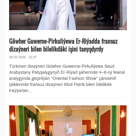
Göwher Guwerne-Pirkuliýewa Er-Riýadda fransuz
dizaýneri bilen bilelikdäki işini tanyşdyrdy
06.02.2026 - 15:37
Türkmen dizaýneri Göwher Guwerne-Pirkuliýewa Saud
Arabystany Patyşalygynyň Er-Riýad şäherinde 4–8-nji fewral
aralygynda geçirilýän “Oriental Fashion Show” çäresiniň
çäklerinde fransuz dizaýneri Klod Patrik bilen bilelikde
traýýarlan...