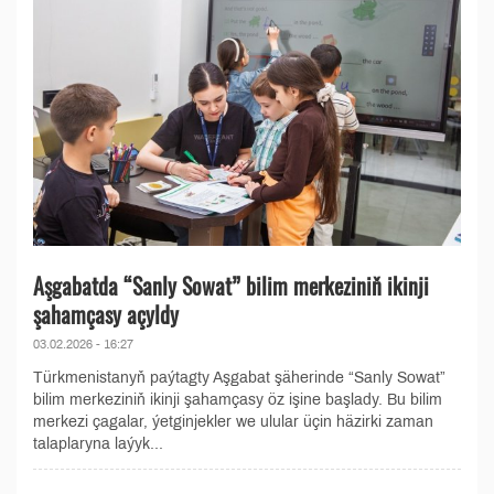
Aşgabatda “Sanly Sowat” bilim merkeziniň ikinji
şahamçasy açyldy
03.02.2026 - 16:27
Türkmenistanyň paýtagty Aşgabat şäherinde “Sanly Sowat”
bilim merkeziniň ikinji şahamçasy öz işine başlady. Bu bilim
merkezi çagalar, ýetginjekler we ulular üçin häzirki zaman
talaplaryna laýyk...