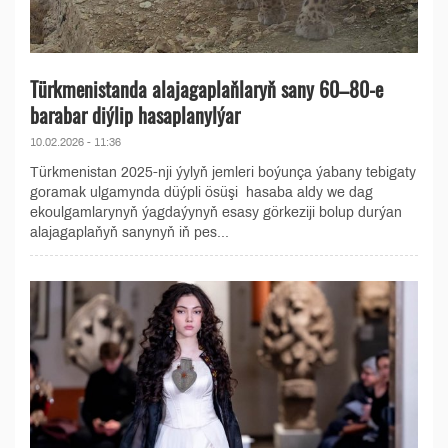
Türkmenistanda alajagaplaňlaryň sany 60–80-e
barabar diýlip hasaplanylýar
10.02.2026 - 11:36
Türkmenistan 2025-nji ýylyň jemleri boýunça ýabany tebigaty
goramak ulgamynda düýpli ösüşi hasaba aldy we dag
ekoulgamlarynyň ýagdaýynyň esasy görkeziji bolup durýan
alajagaplaňyň sanynyň iň pes...