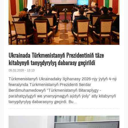
Ukrainada Türkmenistanyň Prezidentiniň täze
kitabynyň tanyşdyrylyş dabarasy geçirildi
05.02.2026 - 13:13
Türkmenistanyň Ukrainadaky Ilçihanasy 2026-njy ýylyň 4-nji
fewralynda Türkmenistanyň Prezidenti Serdar
Berdimuhamedowyň “Türkmenistanyň Bitaraplygy -
parahatçylygyň we ynanyşmagyň aýdyň ýoly” atly kitabynyň
tanyşdyrylyş dabarasyny geçirdi. Bu...