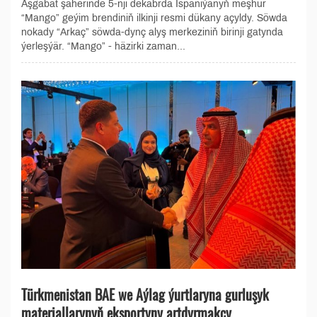
Aşgabat şäherinde 5-nji dekabrda Ispaniýanyň meşhur
“Mango” geýim brendiniň ilkinji resmi dükany açyldy. Söwda
nokady “Arkaç” söwda-dynç alyş merkeziniň birinji gatynda
ýerleşýär. “Mango” - häzirki zaman...
Türkmenistan BAE we Aýlag ýurtlaryna gurluşyk
materiallarynyň eksportyny artdyrmakçy