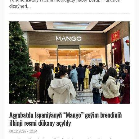
Türkmenistanyň resmi metbugaty habar berdi. Türkmen
dizaýneri...
Aşgabatda Ispaniýanyň “Mango” geýim brendiniň
ilkinji resmi dükany açyldy
06.12.2025 - 12:54