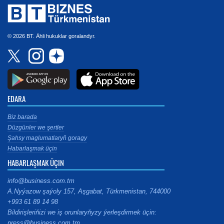
© 2026 BT. Ähli hukuklar goralandyr.
EDARA
Biz barada
Düzgünler we şertler
Şahsy maglumatlaryň goragy
Habarlaşmak üçin
HABARLAŞMAK ÜÇIN
info@business.com.tm
A.Nyýazow şaýoly 157, Aşgabat, Türkmenistan, 744000
+993 61 89 14 98
Bildirişleriňizi we iş orunlaryňyzy ýerleşdirmek üçin:
press@business.com.tm