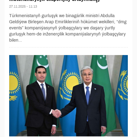
27.11.2025 - 11:13
Türkmenistanyň gurluşyk we binagärlik ministri Abdulla
Geldiýew Birleşen Arap Emirlikleriniň hökümet wekilleri, “dmg
events” kompaniýasynyň ýolbaşçylary we daşary ýurtly
gurluşyk hem-de inženerçilik kompaniýalarynyň ýolbaşçylary
bilen...