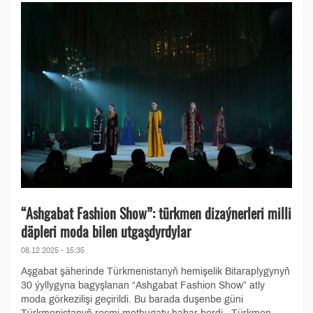
“Ashgabat Fashion Show”: türkmen dizaýnerleri milli
däpleri moda bilen utgaşdyrdylar
08.12.2025 - 15:35
Aşgabat şäherinde Türkmenistanyň hemişelik Bitaraplygynyň
30 ýyllygyna bagyşlanan “Ashgabat Fashion Show” atly
moda görkezilişi geçirildi. Bu barada duşenbe güni