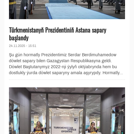
Türkmenistanyň Prezidentiniň Astana sapary
başlandy
24.11.2025 - 15:51
Şu gün hormatly Prezidentimiz Serdar Berdimuhamedow
döwlet sapary bilen Gazagystan Respublikasyna geldi.
Döwlet Baştutanymyz 2022-nji ýylyň oktýabrynda hem bu
dostlukly ýurda döwlet saparyny amala aşyrypdy. Hormatly...