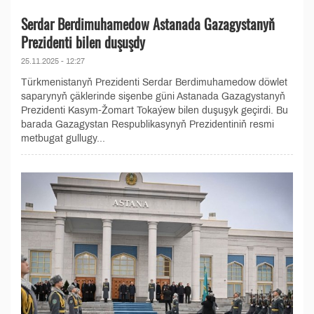
Serdar Berdimuhamedow Astanada Gazagystanyň
Prezidenti bilen duşuşdy
25.11.2025 - 12:27
Türkmenistanyň Prezidenti Serdar Berdimuhamedow döwlet
saparynyň çäklerinde sişenbe güni Astanada Gazagystanyň
Prezidenti Kasym-Žomart Tokaýew bilen duşuşyk geçirdi. Bu
barada Gazagystan Respublikasynyň Prezidentiniň resmi
metbugat gullugy...