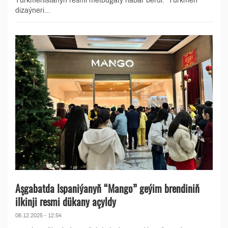
Türkmenistanyň resmi metbugaty habar berdi. Türkmen
dizaýneri...
Aşgabatda Ispaniýanyň “Mango” geýim brendiniň
ilkinji resmi dükany açyldy
06.12.2025 - 12:54