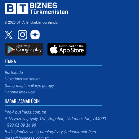
© 2026 BT. Ähli hukuklar goralandyr.
EDARA
Biz barada
Düzgünler we şertler
Şahsy maglumatlaryň goragy
Habarlaşmak üçin
HABARLAŞMAK ÜÇIN
info@business.com.tm
A.Nyýazow şaýoly 157, Aşgabat, Türkmenistan, 744000
+993 61 89 14 98
Bildirişleriňizi we iş orunlaryňyzy ýerleşdirmek üçin:
press@business.com.tm