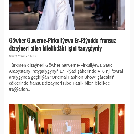
Göwher Guwerne-Pirkuliýewa Er-Riýadda fransuz
dizaýneri bilen bilelikdäki işini tanyşdyrdy
06.02.2026 - 15:37
Türkmen dizaýneri Göwher Guwerne-Pirkuliýewa Saud
Arabystany Patyşalygynyň Er-Riýad şäherinde 4–8-nji fewral
aralygynda geçirilýän “Oriental Fashion Show” çäresiniň
çäklerinde fransuz dizaýneri Klod Patrik bilen bilelikde
traýýarlan...