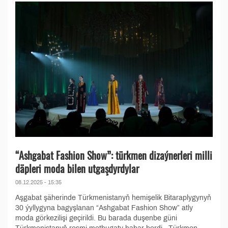
“Ashgabat Fashion Show”: türkmen dizaýnerleri milli
däpleri moda bilen utgaşdyrdylar
08.12.2025 - 15:35
Aşgabat şäherinde Türkmenistanyň hemişelik Bitaraplygynyň
30 ýyllygyna bagyşlanan “Ashgabat Fashion Show” atly
moda görkezilişi geçirildi. Bu barada duşenbe güni