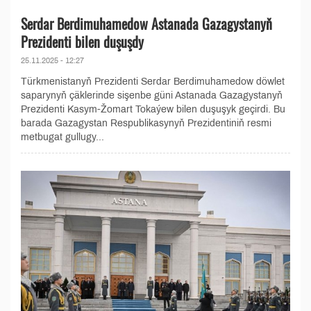
Serdar Berdimuhamedow Astanada Gazagystanyň
Prezidenti bilen duşuşdy
25.11.2025 - 12:27
Türkmenistanyň Prezidenti Serdar Berdimuhamedow döwlet
saparynyň çäklerinde sişenbe güni Astanada Gazagystanyň
Prezidenti Kasym-Žomart Tokaýew bilen duşuşyk geçirdi. Bu
barada Gazagystan Respublikasynyň Prezidentiniň resmi
metbugat gullugy...