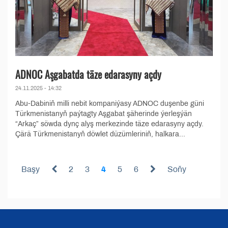
ADNOC Aşgabatda täze edarasyny açdy
24.11.2025 - 14:32
Abu-Dabiniň milli nebit kompaniýasy ADNOC duşenbe güni
Türkmenistanyň paýtagty Aşgabat şäherinde ýerleşýän
“Arkaç” söwda dynç alyş merkezinde täze edarasyny açdy.
Çärä Türkmenistanyň döwlet düzümleriniň, halkara...
Başy
2
3
4
5
6
Soňy