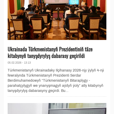
Ukrainada Türkmenistanyň Prezidentiniň täze
kitabynyň tanyşdyrylyş dabarasy geçirildi
05.02.2026 - 13:13
Türkmenistanyň Ukrainadaky Ilçihanasy 2026-njy ýylyň 4-nji
fewralynda Türkmenistanyň Prezidenti Serdar
Berdimuhamedowyň “Türkmenistanyň Bitaraplygy -
parahatçylygyň we ynanyşmagyň aýdyň ýoly” atly kitabynyň
tanyşdyrylyş dabarasyny geçirdi. Bu...