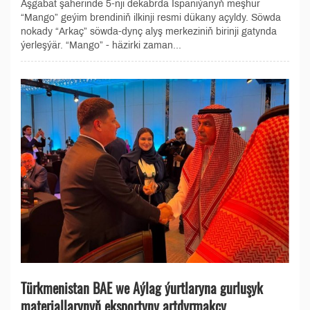
Aşgabat şäherinde 5-nji dekabrda Ispaniýanyň meşhur
“Mango” geýim brendiniň ilkinji resmi dükany açyldy. Söwda
nokady “Arkaç” söwda-dynç alyş merkeziniň birinji gatynda
ýerleşýär. “Mango” - häzirki zaman...
Türkmenistan BAE we Aýlag ýurtlaryna gurluşyk
materiallarynyň eksportyny artdyrmakçy