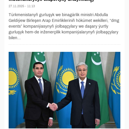
27.11.2025 - 11:13
Türkmenistanyň gurluşyk we binagärlik ministri Abdulla
Geldiýew Birleşen Arap Emirlikleriniň hökümet wekilleri, “dmg
events” kompaniýasynyň ýolbaşçylary we daşary ýurtly
gurluşyk hem-de inženerçilik kompaniýalarynyň ýolbaşçylary
bilen...