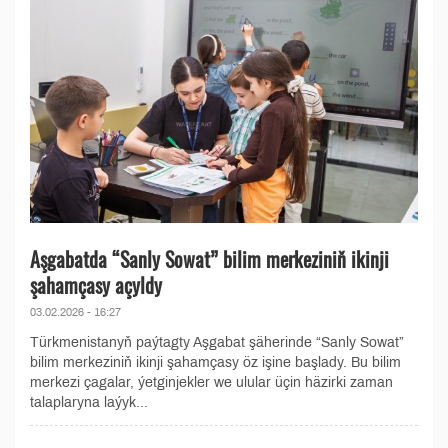
Aşgabatda “Sanly Sowat” bilim merkeziniň ikinji
şahamçasy açyldy
03.02.2026 - 16:27
Türkmenistanyň paýtagty Aşgabat şäherinde “Sanly Sowat”
bilim merkeziniň ikinji şahamçasy öz işine başlady. Bu bilim
merkezi çagalar, ýetginjekler we ulular üçin häzirki zaman
talaplaryna laýyk...