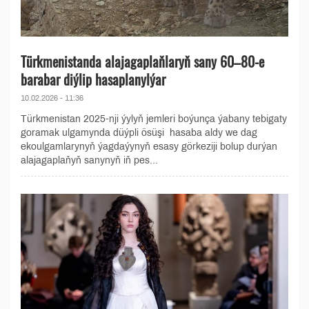
Türkmenistanda alajagaplaňlaryň sany 60–80-e
barabar diýlip hasaplanylýar
10.02.2026 - 11:36
Türkmenistan 2025-nji ýylyň jemleri boýunça ýabany tebigaty
goramak ulgamynda düýpli ösüşi hasaba aldy we dag
ekoulgamlarynyň ýagdaýynyň esasy görkeziji bolup durýan
alajagaplaňyň sanynyň iň pes...