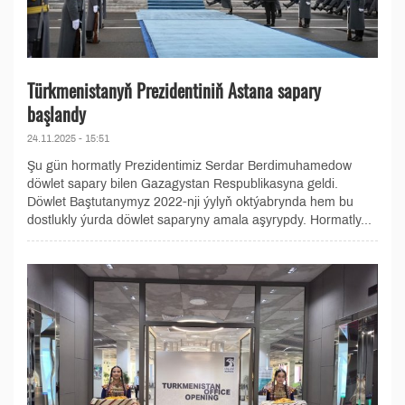
Türkmenistanyň Prezidentiniň Astana sapary
başlandy
24.11.2025 - 15:51
Şu gün hormatly Prezidentimiz Serdar Berdimuhamedow
döwlet sapary bilen Gazagystan Respublikasyna geldi.
Döwlet Baştutanymyz 2022-nji ýylyň oktýabrynda hem bu
dostlukly ýurda döwlet saparyny amala aşyrypdy. Hormatly...