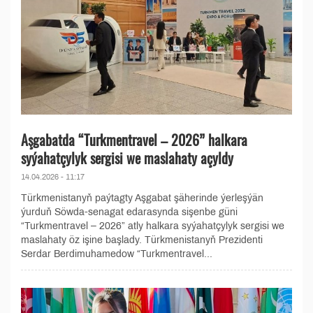
Aşgabatda “Turkmentravel – 2026” halkara
syýahatçylyk sergisi we maslahaty açyldy
14.04.2026 - 11:17
Türkmenistanyň paýtagty Aşgabat şäherinde ýerleşýän
ýurduň Söwda-senagat edarasynda sişenbe güni
“Turkmentravel – 2026” atly halkara syýahatçylyk sergisi we
maslahaty öz işine başlady. Türkmenistanyň Prezidenti
Serdar Berdimuhamedow “Turkmentravel...