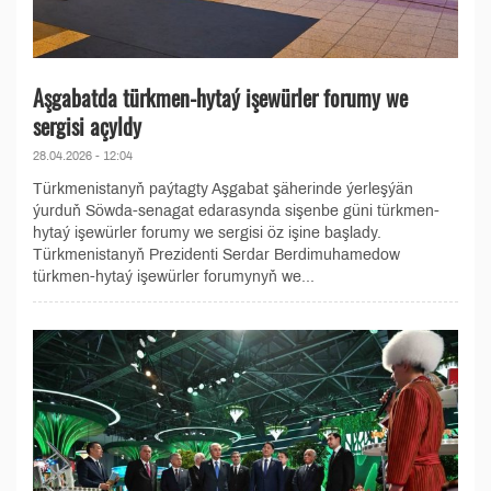
Aşgabatda türkmen-hytaý işewürler forumy we
sergisi açyldy
28.04.2026 - 12:04
Türkmenistanyň paýtagty Aşgabat şäherinde ýerleşýän
ýurduň Söwda-senagat edarasynda sişenbe güni türkmen-
hytaý işewürler forumy we sergisi öz işine başlady.
Türkmenistanyň Prezidenti Serdar Berdimuhamedow
türkmen-hytaý işewürler forumynyň we...