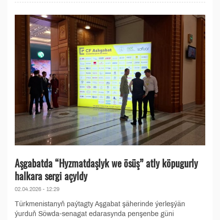
Aşgabatda “Hyzmatdaşlyk we ösüş” atly köpugurly
halkara sergi açyldy
02.04.2026 - 12:29
Türkmenistanyň paýtagty Aşgabat şäherinde ýerleşýän
ýurduň Söwda-senagat edarasynda penşenbe güni