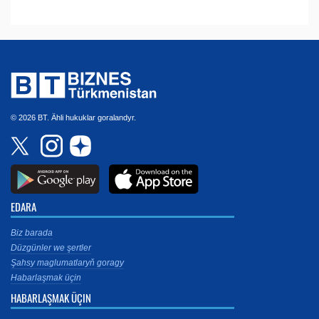
© 2026 BT. Ähli hukuklar goralandyr.
EDARA
Biz barada
Düzgünler we şertler
Şahsy maglumatlaryň goragy
Habarlaşmak üçin
HABARLAŞMAK ÜÇIN