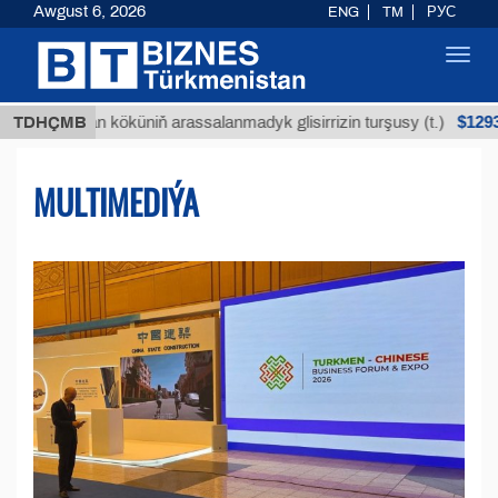
Awgust 6, 2026
ENG
TM
РУС
Toggl
navig
$12935,18
an köküniň arassalanmadyk glisirrizin turşusy (t.)
TDHÇMB
MULTIMEDIÝA