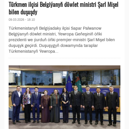
Türkmen ilçisi Belgiýanyň döwlet ministri Şarl Mişel
bilen duşuşdy
09.03.2026 - 18:10
Türkmenistanyň Belgiýadaky ilçisi Sapar Palwanow
Belgiýanyň döwlet ministri, Ýewropa Geňeşiniň öňki
prezidenti we ýurduň öňki premýer-ministri Şarl Mişel bilen
duşuşyk geçirdi. Duşuşygyň dowamynda taraplar
Türkmenistanyň Ýewropa...