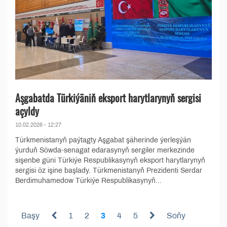
Aşgabatda Türkiýäniň eksport harytlarynyň sergisi
açyldy
10.02.2026 - 12:27
Türkmenistanyň paýtagty Aşgabat şäherinde ýerleşýän
ýurduň Söwda-senagat edarasynyň sergiler merkezinde
sişenbe güni Türkiýe Respublikasynyň eksport harytlarynyň
sergisi öz işine başlady. Türkmenistanyň Prezidenti Serdar
Berdimuhamedow Türkiýe Respublikasynyň...
Başy
1
2
3
4
5
Soňy