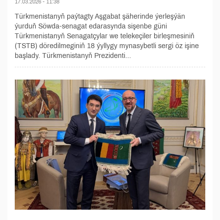
17.03.2026 - 11:38
Türkmenistanyň paýtagty Aşgabat şäherinde ýerleşýän
ýurduň Söwda-senagat edarasynda sişenbe güni
Türkmenistanyň Senagatçylar we telekeçiler birleşmesiniň
(TSTB) döredilmeginiň 18 ýyllygy mynasybetli sergi öz işine
başlady. Türkmenistanyň Prezidenti...