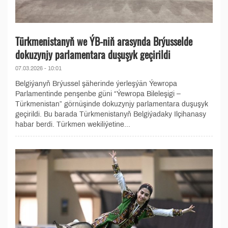
Türkmenistanyň we ÝB-niň arasynda Brýusselde
dokuzynjy parlamentara duşuşyk geçirildi
07.03.2026 - 10:01
Belgiýanyň Brýussel şäherinde ýerleşýän Ýewropa
Parlamentinde penşenbe güni “Ýewropa Bileleşigi –
Türkmenistan” görnüşinde dokuzynjy parlamentara duşuşyk
geçirildi. Bu barada Türkmenistanyň Belgiýadaky Ilçihanasy
habar berdi. Türkmen wekiliýetine...