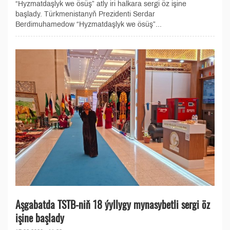
“Hyzmatdaşlyk we ösüş” atly iri halkara sergi öz işine
başlady. Türkmenistanyň Prezidenti Serdar
Berdimuhamedow “Hyzmatdaşlyk we ösüş”...
Aşgabatda TSTB-niň 18 ýyllygy mynasybetli sergi öz
işine başlady