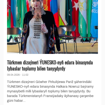
Türkmen dizaýneri ÝUNESKO-nyň edara binasynda
lybaslar toplumy bilen tanyşdyrdy
09.04.2026 - 11:02
Türkmen dizaýneri Göwher Pirkuliýewa Pariž şäherindäki
ÝUNESKO-nyň edara binasynda Halkara Nowruz baýramy
mynasybetli milli lybaslaryň toplumy bilen tanyşdyrdy. Bu
barada Türkmenistanyň Fransiýadaky ilçihanasy çarşenbe
güni habar...