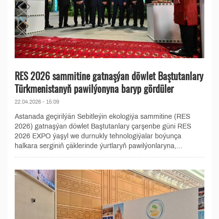
RES 2026 sammitine gatnaşýan döwlet Baştutanlary
Türkmenistanyň pawilýonyna baryp gördüler
22.04.2026 - 15:09
Astanada geçirilýän Sebitleýin ekologiýa sammitine (RES
2026) gatnaşýan döwlet Baştutanlary çarşenbe güni RES
2026 EXPO ýaşyl we durnukly tehnologiýalar boýunça
halkara serginiň çäklerinde ýurtlaryň pawilýonlaryna,...