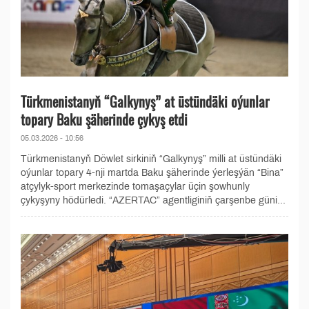
Türkmenistanyň “Galkynyş” at üstündäki oýunlar
topary Baku şäherinde çykyş etdi
05.03.2026 - 10:56
Türkmenistanyň Döwlet sirkiniň “Galkynyş” milli at üstündäki
oýunlar topary 4-nji martda Baku şäherinde ýerleşýän “Bina”
atçylyk-sport merkezinde tomaşaçylar üçin şowhunly
çykyşyny hödürledi. “AZERTAC” agentliginiň çarşenbe güni...