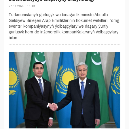
27.11.2025 - 11:13
Türkmenistanyň gurluşyk we binagärlik ministri Abdulla
Geldiýew Birleşen Arap Emirlikleriniň hökümet wekilleri, “dmg
events” kompaniýasynyň ýolbaşçylary we daşary ýurtly
gurluşyk hem-de inženerçilik kompaniýalarynyň ýolbaşçylary
bilen...