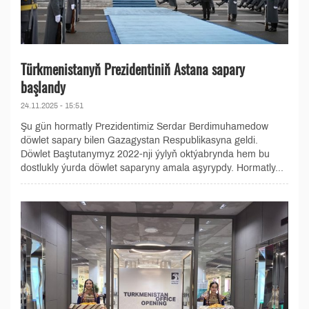
Türkmenistanyň Prezidentiniň Astana sapary
başlandy
24.11.2025 - 15:51
Şu gün hormatly Prezidentimiz Serdar Berdimuhamedow
döwlet sapary bilen Gazagystan Respublikasyna geldi.
Döwlet Baştutanymyz 2022-nji ýylyň oktýabrynda hem bu
dostlukly ýurda döwlet saparyny amala aşyrypdy. Hormatly...