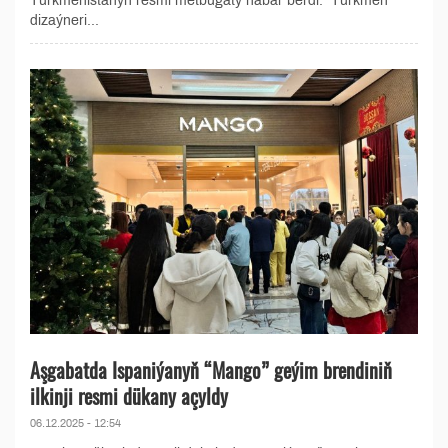
Türkmenistanyň resmi metbugaty habar berdi. Türkmen
dizaýneri...
Aşgabatda Ispaniýanyň “Mango” geýim brendiniň
ilkinji resmi dükany açyldy
06.12.2025 - 12:54