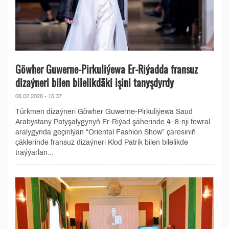
Göwher Guwerne-Pirkuliýewa Er-Riýadda fransuz
dizaýneri bilen bilelikdäki işini tanyşdyrdy
06.02.2026 - 15:37
Türkmen dizaýneri Göwher Guwerne-Pirkuliýewa Saud
Arabystany Patyşalygynyň Er-Riýad şäherinde 4–8-nji fewral
aralygynda geçirilýän “Oriental Fashion Show” çäresiniň
çäklerinde fransuz dizaýneri Klod Patrik bilen bilelikde
traýýarlan...