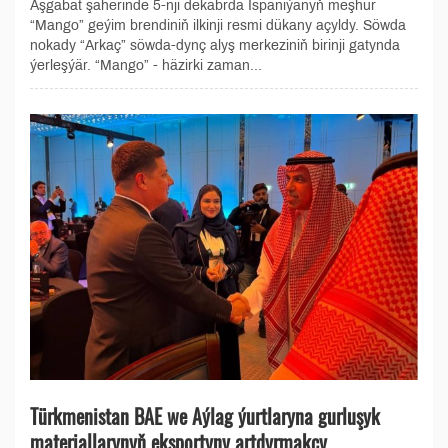
Aşgabat şäherinde 5-nji dekabrda Ispaniýanyň meşhur
“Mango” geýim brendiniň ilkinji resmi dükany açyldy. Söwda
nokady “Arkaç” söwda-dynç alyş merkeziniň birinji gatynda
ýerleşýär. “Mango” - häzirki zaman...
Türkmenistan BAE we Aýlag ýurtlaryna gurluşyk
materiallarynyň eksportyny artdyrmakçy