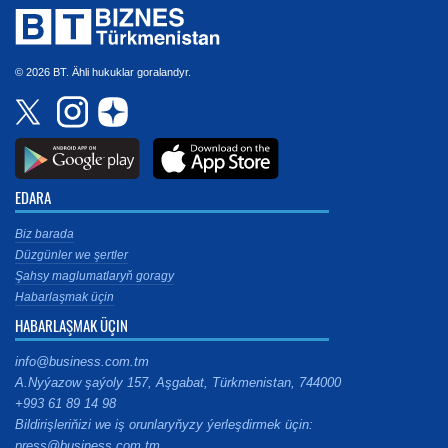
© 2026 BT. Ähli hukuklar goralandyr.
EDARA
Biz barada
Düzgünler we şertler
Şahsy maglumatlaryň goragy
Habarlaşmak üçin
HABARLAŞMAK ÜÇIN
info@business.com.tm
A.Nyýazow şaýoly 157, Aşgabat, Türkmenistan, 744000
+993 61 89 14 98
Bildirişleriňizi we iş orunlaryňyzy ýerleşdirmek üçin:
press@business.com.tm