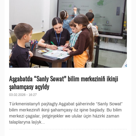
Aşgabatda “Sanly Sowat” bilim merkeziniň ikinji
şahamçasy açyldy
03.02.2026 - 16:27
Türkmenistanyň paýtagty Aşgabat şäherinde “Sanly Sowat”
bilim merkeziniň ikinji şahamçasy öz işine başlady. Bu bilim
merkezi çagalar, ýetginjekler we ulular üçin häzirki zaman
talaplaryna laýyk...