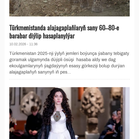
Türkmenistanda alajagaplaňlaryň sany 60–80-e
barabar diýlip hasaplanylýar
10.02.2026 - 11:36
Türkmenistan 2025-nji ýylyň jemleri boýunça ýabany tebigaty
goramak ulgamynda düýpli ösüşi hasaba aldy we dag
ekoulgamlarynyň ýagdaýynyň esasy görkeziji bolup durýan
alajagaplaňyň sanynyň iň pes...