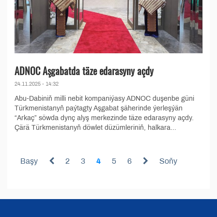
ADNOC Aşgabatda täze edarasyny açdy
24.11.2025 - 14:32
Abu-Dabiniň milli nebit kompaniýasy ADNOC duşenbe güni
Türkmenistanyň paýtagty Aşgabat şäherinde ýerleşýän
“Arkaç” söwda dynç alyş merkezinde täze edarasyny açdy.
Çärä Türkmenistanyň döwlet düzümleriniň, halkara...
Başy
2
3
4
5
6
Soňy