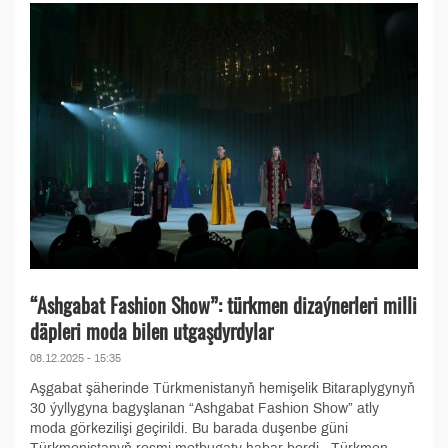
“Ashgabat Fashion Show”: türkmen dizaýnerleri milli
däpleri moda bilen utgaşdyrdylar
08.12.2025 - 15:35
Aşgabat şäherinde Türkmenistanyň hemişelik Bitaraplygynyň
30 ýyllygyna bagyşlanan “Ashgabat Fashion Show” atly
moda görkezilişi geçirildi. Bu barada duşenbe güni