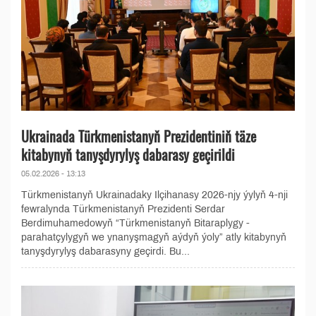
Ukrainada Türkmenistanyň Prezidentiniň täze
kitabynyň tanyşdyrylyş dabarasy geçirildi
05.02.2026 - 13:13
Türkmenistanyň Ukrainadaky Ilçihanasy 2026-njy ýylyň 4-nji
fewralynda Türkmenistanyň Prezidenti Serdar
Berdimuhamedowyň “Türkmenistanyň Bitaraplygy -
parahatçylygyň we ynanyşmagyň aýdyň ýoly” atly kitabynyň
tanyşdyrylyş dabarasyny geçirdi. Bu...