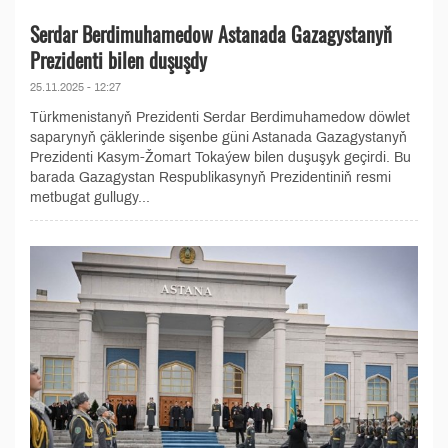
Serdar Berdimuhamedow Astanada Gazagystanyň
Prezidenti bilen duşuşdy
25.11.2025 - 12:27
Türkmenistanyň Prezidenti Serdar Berdimuhamedow döwlet
saparynyň çäklerinde sişenbe güni Astanada Gazagystanyň
Prezidenti Kasym-Žomart Tokaýew bilen duşuşyk geçirdi. Bu
barada Gazagystan Respublikasynyň Prezidentiniň resmi
metbugat gullugy...