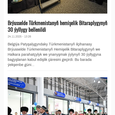
Brýusselde Türkmenistanyň hemişelik Bitaraplygynyň
30 ýyllygy bellenildi
24.11.2025 - 13:26
Belgiýa Patyşalygyndaky Türkmenistanyň ilçihanasy
Brýusselde Türkmenistanyň Hemişelik Bitaraplygynyň we
Halkara parahatçylyk we ynanyşmak ýylynyň 30 ýyllygyna
bagyşlanan kabul edişlik çäresini geçirdi. Bu barada
ýekşenbe güni...