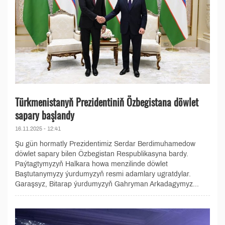
Türkmenistanyň Prezidentiniň Özbegistana döwlet
sapary başlandy
16.11.2025 - 12:41
Şu gün hormatly Prezidentimiz Serdar Berdimuhamedow
döwlet sapary bilen Özbegistan Respublikasyna bardy.
Paýtagtymyzyň Halkara howa menzilinde döwlet
Baştutanymyzy ýurdumyzyň resmi adamlary ugratdylar.
Garaşsyz, Bitarap ýurdumyzyň Gahryman Arkadagymyz...