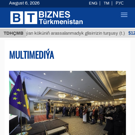
Awgust 6, 2026
ENG
TM
РУС
Toggl
navig
$12935,18
Buýan köküniň arassalanmadyk glisirrizin turşusy (t.)
TDHÇMB
MULTIMEDIÝA