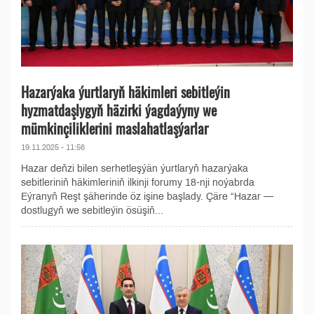
Hazarýaka ýurtlaryň häkimleri sebitleýin
hyzmatdaşlygyň häzirki ýagdaýyny we
mümkinçiliklerini maslahatlaşýarlar
19.11.2025 - 11:56
Hazar deňzi bilen serhetleşýän ýurtlaryň hazarýaka
sebitleriniň häkimleriniň ilkinji forumy 18-nji noýabrda
Eýranyň Reşt şäherinde öz işine başlady. Çäre “Hazar —
dostlugyň we sebitleýin ösüşiň...