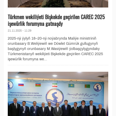
Türkmen wekiliýeti Bişkekde geçirilen CAREC 2025
işewürlik forumyna gatnaşdy
21.11.2025 - 11:29
2025-nji ýylyň 18–20-nji noýabrynda Maliýe ministriniň
orunbasary B.Weliýewiň we Döwlet Gümrük gullugynyň
başlygynyň orunbasary M.Wasiýewiň ýolbaşçylygyndaky
Türkmenistanyň wekiliýeti Bişkekde geçirilen CAREC 2025
işewürlik forumyna we...