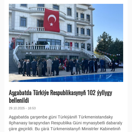
Aşgabatda Türkiýe Respublikasynyň 102 ýyllygy
bellenildi
29.10.2025 - 16:53
Aşgabatda çarşenbe güni Türkiýäniň Türkmenistandaky
Ilçihanasy tarapyndan Respublika Güni mynasybetli dabaraly
çäre geçirildi. Bu çärä Türkmenistanyň Ministrler Kabinetiniň