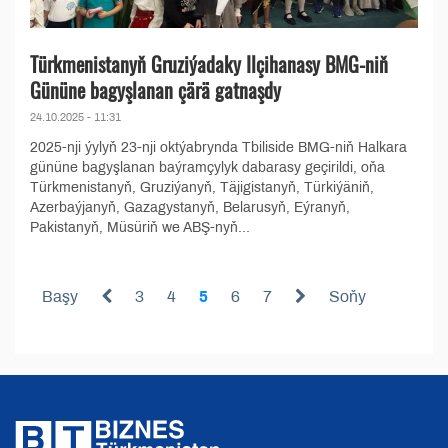
Türkmenistanyň Gruziýadaky Ilçihanasy BMG-niň
Gününe bagyşlanan çärä gatnaşdy
24.10.2025 - 11:31
2025-nji ýylyň 23-nji oktýabrynda Tbiliside BMG-niň Halkara
gününe bagyşlanan baýramçylyk dabarasy geçirildi, oňa
Türkmenistanyň, Gruziýanyň, Täjigistanyň, Türkiýäniň,
Azerbaýjanyň, Gazagystanyň, Belarusyň, Eýranyň,
Pakistanyň, Müsüriň we ABŞ-nyň...
Başy
3
4
5
6
7
Soňy