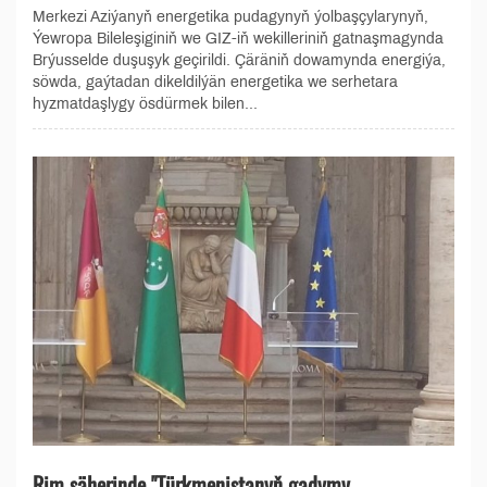
Merkezi Aziýanyň energetika pudagynyň ýolbaşçylarynyň,
Ýewropa Bileleşiginiň we GIZ-iň wekilleriniň gatnaşmagynda
Brýusselde duşuşyk geçirildi. Çäräniň dowamynda energiýa,
söwda, gaýtadan dikeldilýän energetika we serhetara
hyzmatdaşlygy ösdürmek bilen...
Rim şäherinde "Türkmenistanyň gadymy