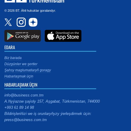
© 2026 BT. Ähli hukuklar goralandyr.
EDARA
Biz barada
Düzgünler we şertler
Şahsy maglumatlaryň goragy
Habarlaşmak üçin
HABARLAŞMAK ÜÇIN
info@business.com.tm
A.Nyýazow şaýoly 157, Aşgabat, Türkmenistan, 744000
+993 61 89 14 98
Bildirişleriňizi we iş orunlaryňyzy ýerleşdirmek üçin:
press@business.com.tm