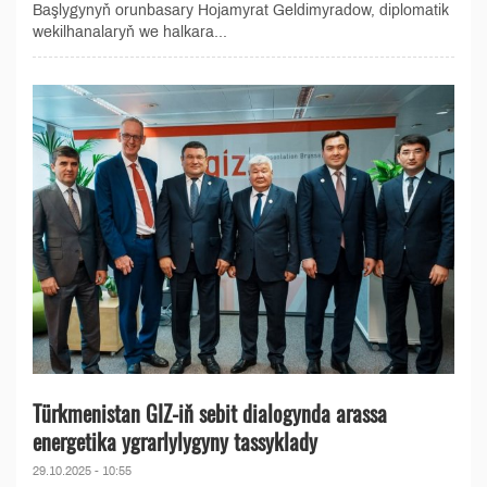
Başlygynyň orunbasary Hojamyrat Geldimyradow, diplomatik
wekilhanalaryň we halkara...
Türkmenistan GIZ-iň sebit dialogynda arassa
energetika ygrarlylygyny tassyklady
29.10.2025 - 10:55