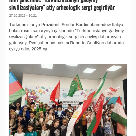
siwilizasiýalary" atly arheologik sergi geçirilýär
27.10.2025 - 10:21
Türkmenistanyň Prezidenti Serdar Berdimuhamedow Italiýa
bolan resmi saparynyň çäklerinde "Türkmenistanyň gadymy
siwilizasiýalary" atly arheologik serginiň açylyş dabarasyna
gatnaşdy. Rim şäheriniň häkimi Roberto Gualtýeri dabarada
çykyş edip, 2025-nji...