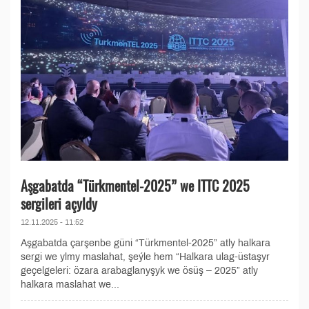
Aşgabatda “Türkmentel-2025” we ITTC 2025
sergileri açyldy
12.11.2025 - 11:52
Aşgabatda çarşenbe güni “Türkmentel-2025” atly halkara
sergi we ylmy maslahat, şeýle hem “Halkara ulag-üstaşyr
geçelgeleri: özara arabaglanyşyk we ösüş – 2025” atly
halkara maslahat we...