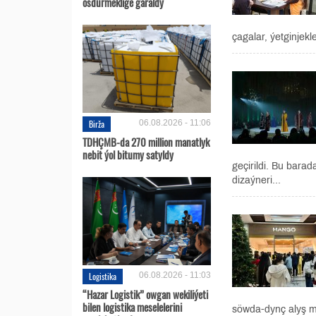
ösdürmeklige garaldy
çagalar, ýetginjekl
Birža
06.08.2026 - 11:06
TDHÇMB-da 270 million manatlyk
nebit ýol bitumy satyldy
geçirildi. Bu bar
dizaýneri...
Logistika
06.08.2026 - 11:03
“Hazar Logistik” owgan wekiliýeti
bilen logistika meselelerini
söwda-dynç alyş me