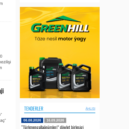
im
30
zilişi
en
ji
TENDERLER
ÄHLISI
o”
06.08.2026
16.09.2026
kaç”
“Türkmengallaönümleri” döwlet birleşigi