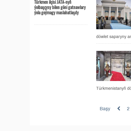
Türkmen ilçisi JATA-nyň
ýolbaşçysy bilen göni gatnawlary
ýola goýmagy maslahatlaşdy
döwlet saparyny am
Türkmenistanyň döw
Başy
2