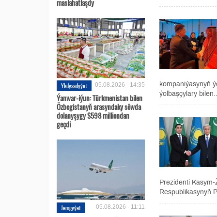
maslahatlaşdy
kompaniýasynyň ýo
Ykdysadyýet
05.08.2026 - 14:35
ýolbaşçylary bilen..
Ýanwar-iýun: Türkmenistan bilen
Özbegistanyň arasyndaky söwda
dolanyşygy $598 milliondan
geçdi
Prezidenti Kasym-
Respublikasynyň Pr
Jemgyýet
05.08.2026 - 11:11