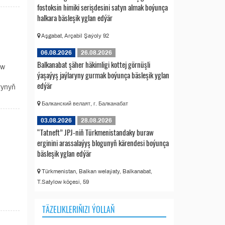
fostoksin himiki serişdesini satyn almak boýunça
halkara bäsleşik yglan edýär
Aşgabat, Arçabil Şaýoly 92
06.08.2026
26.08.2026
Balkanabat şäher häkimligi kottej görnüşli
ew
ýaşaýyş jaýlaryny gurmak boýunça bäsleşik yglan
edýär
rynyň
Балканский велаят, г. Балканабат
03.08.2026
28.08.2026
“Tatneft” JPJ-niň Türkmenistandaky buraw
erginini arassalaýyş blogunyň kärendesi boýunça
bäsleşik yglan edýär
Türkmenistan, Balkan welaýaty, Balkanabat,
T.Satylow köçesi, 59
TÄZELIKLERIŇIZI ÝOLLAŇ