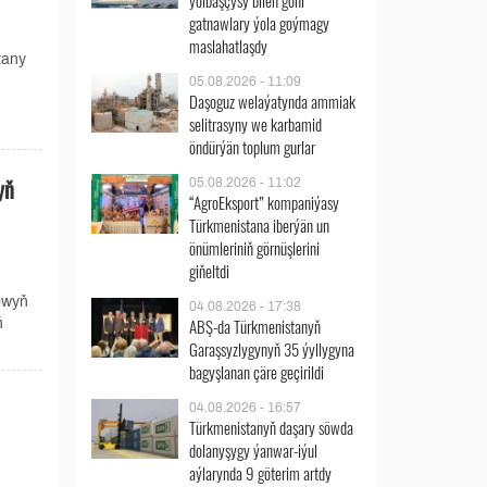
ýolbaşçysy bilen göni
gatnawlary ýola goýmagy
maslahatlaşdy
tany
05.08.2026 - 11:09
Daşoguz welaýatynda ammiak
selitrasyny we karbamid
öndürýän toplum gurlar
yň
05.08.2026 - 11:02
“AgroEksport” kompaniýasy
Türkmenistana iberýän un
önümleriniň görnüşlerini
giňeltdi
owyň
04.08.2026 - 17:38
ABŞ-da Türkmenistanyň
ň
Garaşsyzlygynyň 35 ýyllygyna
bagyşlanan çäre geçirildi
04.08.2026 - 16:57
Türkmenistanyň daşary söwda
dolanyşygy ýanwar-iýul
aýlarynda 9 göterim artdy