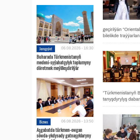
geçirilýän “Orienta
bilelikde traýýarlan.
Jemgyýet
06.08.2026 - 16:30
Buharada Türkmenistanyň
medeni-syýahatçylyk toplumyny
döretmek meýilleşdirilýär
“Türkmenistanyň B
tanyşdyrylyş dabar
Biznes
06.08.2026 - 13:50
Aşgabatda türkmen-owgan
söwda-ykdysady gatnaşyklaryny