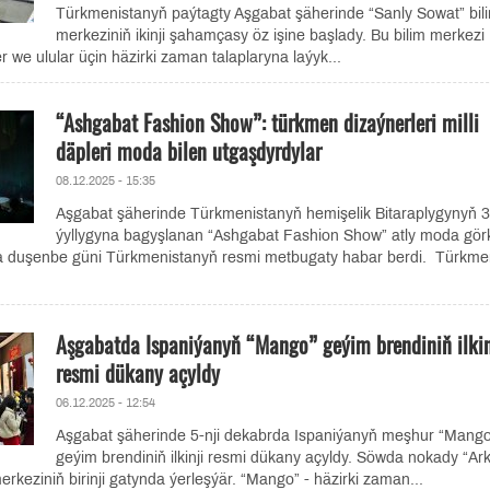
Türkmenistanyň paýtagty Aşgabat şäherinde “Sanly Sowat” bil
merkeziniň ikinji şahamçasy öz işine başlady. Bu bilim merkezi
er we ulular üçin häzirki zaman talaplaryna laýyk...
“Ashgabat Fashion Show”: türkmen dizaýnerleri milli
däpleri moda bilen utgaşdyrdylar
08.12.2025 - 15:35
Aşgabat şäherinde Türkmenistanyň hemişelik Bitaraplygynyň 
ýyllygyna bagyşlanan “Ashgabat Fashion Show” atly moda görke
ada duşenbe güni Türkmenistanyň resmi metbugaty habar berdi. Türkm
Aşgabatda Ispaniýanyň “Mango” geýim brendiniň ilkin
resmi dükany açyldy
06.12.2025 - 12:54
Aşgabat şäherinde 5-nji dekabrda Ispaniýanyň meşhur “Mang
geýim brendiniň ilkinji resmi dükany açyldy. Söwda nokady “Ar
rkeziniň birinji gatynda ýerleşýär. “Mango” - häzirki zaman...