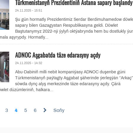
Türkmenistanyň Prezidentiniň Astana sapary başlandy
24.11.2025 - 15:51
Şu gün hormatly Prezidentimiz Serdar Berdimuhamedow döwle
sapary bilen Gazagystan Respublikasyna geldi. Döwlet
Baştutanymyz 2022-nji ýylyň oktýabrynda hem bu dostlukly ýu
ala aşyrypdy. Hormatly...
ADNOC Aşgabatda täze edarasyny açdy
24.11.2025 - 14:32
Abu-Dabiniň milli nebit kompaniýasy ADNOC duşenbe güni
Türkmenistanyň paýtagty Aşgabat şäherinde ýerleşýän “Arkaç”
söwda dynç alyş merkezinde täze edarasyny açdy. Çärä
let düzümleriniň, halkara...
3
4
5
6
Soňy