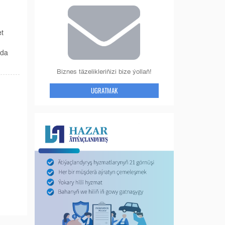
t
rda
Biznes täzelikleriňizi bize ýollaň!
UGRATMAK