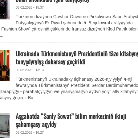
06.02.2026 - 15:37
Türkmen dizaýneri Göwher Guwerne-Pirkuliýewa Saud Arabys
Patyşalygynyň Er-Riýad şäherinde 4–8-nji fewral aralygynda
l Fashion Show” çäresiniň çäklerinde fransuz dizaýneri Klod Patrik bilen
..
Ukrainada Türkmenistanyň Prezidentiniň täze kitabyn
tanyşdyrylyş dabarasy geçirildi
05.02.2026 - 13:13
Türkmenistanyň Ukrainadaky Ilçihanasy 2026-njy ýylyň 4-nji
fewralynda Türkmenistanyň Prezidenti Serdar Berdimuhamed
itaraplygy - parahatçylygyň we ynanyşmagyň aýdyň ýoly” atly kitabyny
asyny geçirdi. Bu...
Aşgabatda “Sanly Sowat” bilim merkeziniň ikinji
şahamçasy açyldy
03.02.2026 - 16:27