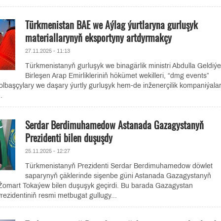
Türkmenistan BAE we Aýlag ýurtlaryna gurluşyk
materiallarynyň eksportyny artdyrmakçy
27.11.2025 - 11:13
Türkmenistanyň gurluşyk we binagärlik ministri Abdulla Geldiý
Birleşen Arap Emirlikleriniň hökümet wekilleri, “dmg events”
lbaşçylary we daşary ýurtly gurluşyk hem-de inženerçilik kompaniýala
.
Serdar Berdimuhamedow Astanada Gazagystanyň
Prezidenti bilen duşuşdy
25.11.2025 - 12:27
Türkmenistanyň Prezidenti Serdar Berdimuhamedow döwlet
saparynyň çäklerinde sişenbe güni Astanada Gazagystanyň
Žomart Tokaýew bilen duşuşyk geçirdi. Bu barada Gazagystan
ezidentiniň resmi metbugat gullugy...