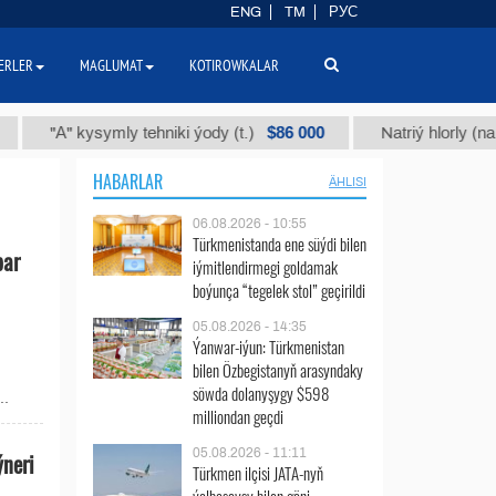
ENG
TM
РУС
ERLER
MAGLUMAT
KOTIROWKALAR
$86 000
"А" kysymly tehniki ýody (t.)
Natriý hlorly (nahar du
HABARLAR
ÄHLISI
06.08.2026 - 10:55
Türkmenistanda ene süýdi bilen
bar
iýmitlendirmegi goldamak
boýunça “tegelek stol” geçirildi
05.08.2026 - 14:35
Ýanwar-iýun: Türkmenistan
bilen Özbegistanyň arasyndaky
söwda dolanyşygy $598
..
milliondan geçdi
05.08.2026 - 11:11
neri
Türkmen ilçisi JATA-nyň