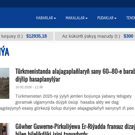
HABARLAR
MAKALALAR
PUDAKLAR
TEND
$12935,18
$300
y (t.)
Az kükürtli ýakyş mazudy (t.)
IÝA
Türkmenistanda alajagaplaňlaryň sany 60–80-e bara
diýlip hasaplanylýar
10.02.2026 - 11:36
Türkmenistan 2025-nji ýylyň jemleri boýunça ýabany tebigaty
goramak ulgamynda düýpli ösüşi hasaba aldy we dag
gdaýynyň esasy görkeziji bolup durýan alajagaplaňyň sanynyň iň pes.
Göwher Guwerne-Pirkuliýewa Er-Riýadda fransuz dizaý
bilen bilelikdäki işini tanyşdyrdy