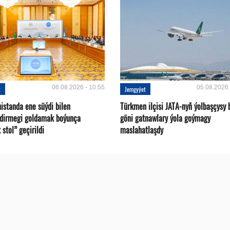
06.08.2026 - 10:55
05.08.2026 
t
Jemgyýet
istanda ene süýdi bilen
Türkmen ilçisi JATA-nyň ýolbaşçysy 
ndirmegi goldamak boýunça
göni gatnawlary ýola goýmagy
 stol” geçirildi
maslahatlaşdy