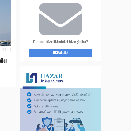
Biznes täzelikleriňizi bize ýollaň!
- 11:11
UGRATMAK
bilen