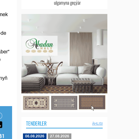
ulgamyna geçýär
rmek
-de
aber”
e
ynyň
TENDERLER
ÄHLISI
06.08.2026
27.08.2026