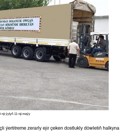
ji ýylyň 11-nji maýy
ýertitreme zerarly ejir çeken dostlukly döwletiň halkyna