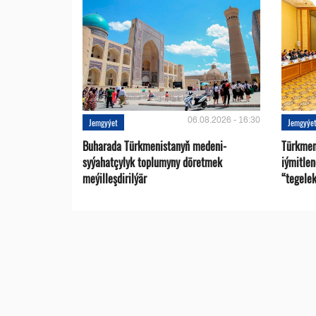
06.08.2026 - 16:30
Jemgyýet
Jemgyýe
Buharada Türkmenistanyň medeni-
Türkmen
syýahatçylyk toplumyny döretmek
iýmitle
meýilleşdirilýär
“tegelek