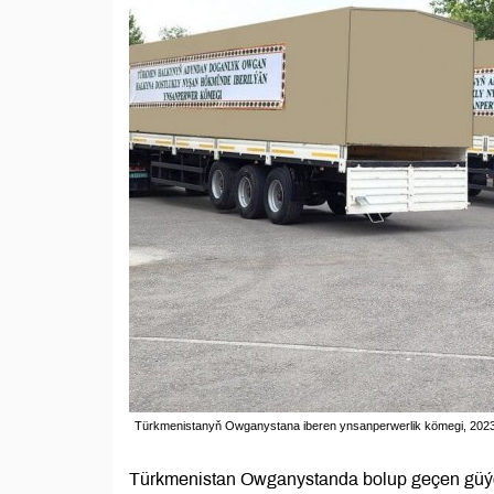
Türkmenistanyň Owganystana iberen ynsanperwerlik kömegi, 2023-n
Türkmenistan Owganystanda bolup geçen güýçli 