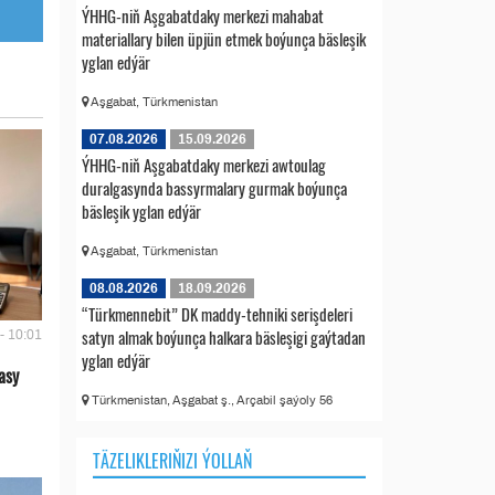
ÝHHG-niň Aşgabatdaky merkezi mahabat
materiallary bilen üpjün etmek boýunça bäsleşik
yglan edýär
Aşgabat, Türkmenistan
07.08.2026
15.09.2026
ÝHHG-niň Aşgabatdaky merkezi awtoulag
duralgasynda bassyrmalary gurmak boýunça
bäsleşik yglan edýär
Aşgabat, Türkmenistan
08.08.2026
18.09.2026
“Türkmennebit” DK maddy-tehniki serişdeleri
satyn almak boýunça halkara bäsleşigi gaýtadan
- 10:01
yglan edýär
asy
Türkmenistan, Aşgabat ş., Arçabil şaýoly 56
TÄZELIKLERIŇIZI ÝOLLAŇ