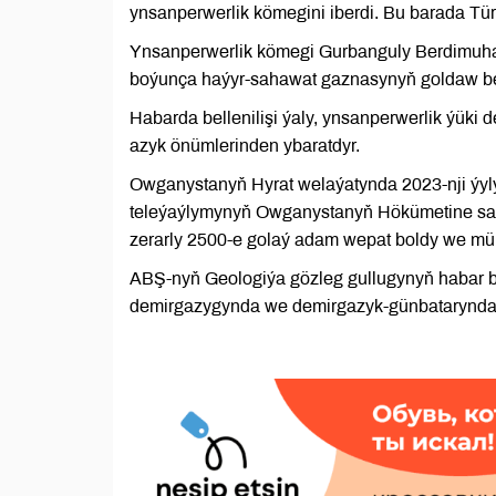
ynsanperwerlik kömegini iberdi. Bu barada Tü
Ynsanperwerlik kömegi Gurbanguly Berdimu
boýunça haýyr-sahawat gaznasynyň goldaw b
Habarda bellenilişi ýaly, ynsanperwerlik ýük
azyk önümlerinden ybaratdyr.
Owganystanyň Hyrat welaýatynda 2023-nji ýylyň
teleýaýlymynyň Owganystanyň Hökümetine salg
zerarly 2500-e golaý adam wepat boldy we mü
ABŞ-nyň Geologiýa gözleg gullugynyň habar b
demirgazygynda we demirgazyk-günbatarynda 6,