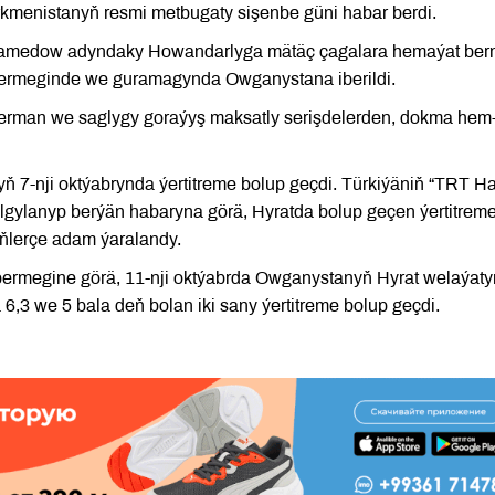
rkmenistanyň resmi metbugaty sişenbe güni habar berdi.
hamedow adyndaky Howandarlyga mätäç çagalara hemaýat be
ermeginde we guramagynda Owganystana iberildi.
i derman we saglygy goraýyş maksatly serişdelerden, dokma hem
 7-nji oktýabrynda ýertitreme bolup geçdi. Türkiýäniň “TRT H
ylanyp berýän habaryna görä, Hyratda bolup geçen ýertitrem
ňlerçe adam ýaralandy.
ermegine görä, 11-nji oktýabrda Owganystanyň Hyrat welaýat
3 we 5 bala deň bolan iki sany ýertitreme bolup geçdi.