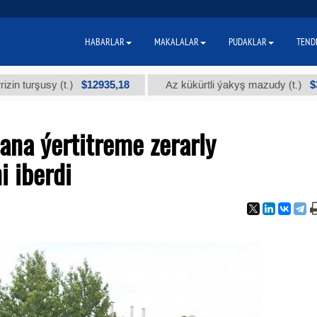
HABARLAR
MAKALALAR
PUDAKLAR
TEND
$12935,18
$300
usy (t.)
Az kükürtli ýakyş mazudy (t.)
na ýertitreme zerarly
i iberdi