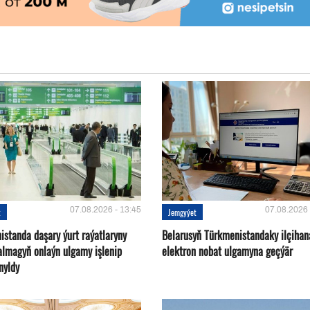
07.08.2026 - 13:45
07.08.2026 
t
Jemgyýet
istanda daşary ýurt raýatlaryny
Belarusyň Türkmenistandaky ilçihan
almagyň onlaýn ulgamy işlenip
elektron nobat ulgamyna geçýär
nyldy