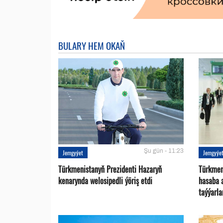
BULARY HEM OKAŇ
Şu gün - 11:23
Jemgyýet
Jemgyýe
Türkmenistanyň Prezidenti Hazaryň
Türkmen
kenarynda welosipedli ýöriş etdi
hasaba 
taýýarla