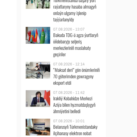
Türkmenistanda daşary ýurt
raýatlaryny hasaba almagyň
onlaýn ulgamy işlenip
taýýarlanyldy
07.08.2026 - 13:07
Bakuda TDG-ä agza ýurtlaryň
öňdebaryjy seljeriş
merkezleriniň maslahaty
geçiriler
07.08.2026 - 12:14
“Maksat deri” gön önümleriniň
70 göterimden gowragyny
eksport etdi
07.08.2026 - 11:42
Irakliý Kobahidze Merkezi
Aziýa bilen hyzmatdaşlygyň
ähmiýetini belledi
07.08.2026 - 10:01
Belarusyň Türkmenistandaky
ilçihanasy elektron nobat