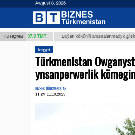
Awgust 8, 2026
37,8 ТМТ
(kg.)
TDHÇMB
Buýan köküniň arassalanmadyk glisirrizin turş
Jemgyýet
Türkmenistan Owganysta
ynsanperwerlik kömegin
BIZNES TÜRKMENISTAN
11:24
11.10.2023