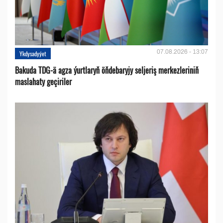
07.08.2026 - 13:07
Ykdysadyýet
Bakuda TDG-ä agza ýurtlaryň öňdebaryjy seljeriş merkezleriniň
maslahaty geçiriler