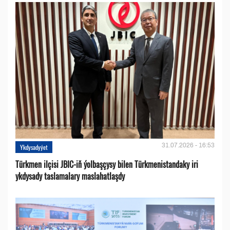
31.07.2026 - 16:53
Ykdysadyýet
Türkmen ilçisi JBIC-iň ýolbaşçysy bilen Türkmenistandaky iri
ykdysady taslamalary maslahatlaşdy