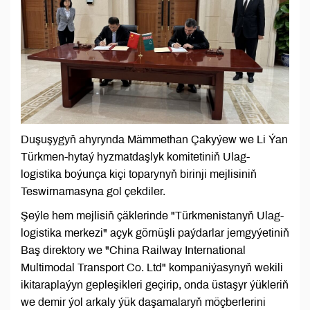
Duşuşygyň ahyrynda Mämmethan Çakyýew we Li Ýan
Türkmen-hytaý hyzmatdaşlyk komitetiniň Ulag-
logistika boýunça kiçi toparynyň birinji mejlisiniň
Teswirnamasyna gol çekdiler.
Şeýle hem mejlisiň çäklerinde "Türkmenistanyň Ulag-
logistika merkezi" açyk görnüşli paýdarlar jemgyýetiniň
Baş direktory we "China Railway International
Multimodal Transport Co. Ltd" kompaniýasynyň wekili
ikitaraplaýyn gepleşikleri geçirip, onda üstaşyr ýükleriň
we demir ýol arkaly ýük daşamalaryň möçberlerini