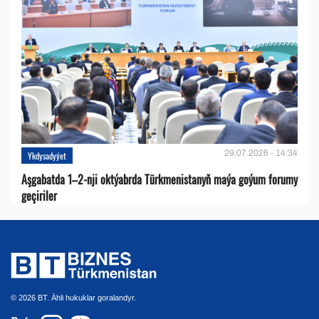
29.07.2026 - 14:34
Ykdysadyýet
Aşgabatda 1–2-nji oktýabrda Türkmenistanyň maýa goýum forumy
geçiriler
© 2026 BT. Ähli hukuklar goralandyr.