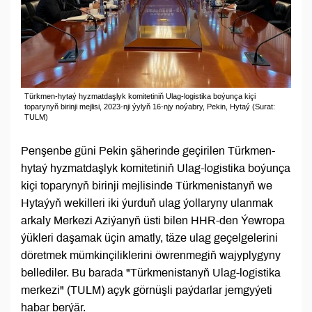
Türkmen-hytaý hyzmatdaşlyk komitetiniň Ulag-logistika boýunça kiçi
toparynyň birinji mejlisi, 2023-nji ýylyň 16-njy noýabry, Pekin, Hytaý (Surat:
TULM)
Penşenbe güni Pekin şäherinde geçirilen Türkmen-
hytaý hyzmatdaşlyk komitetiniň Ulag-logistika boýunça
kiçi toparynyň birinji mejlisinde Türkmenistanyň we
Hytaýyň wekilleri iki ýurduň ulag ýollaryny ulanmak
arkaly Merkezi Aziýanyň üsti bilen HHR-den Ýewropa
ýükleri daşamak üçin amatly, täze ulag geçelgelerini
döretmek mümkinçiliklerini öwrenmegiň wajyplygyny
bellediler. Bu barada "Türkmenistanyň Ulag-logistika
merkezi" (TULM) açyk görnüşli paýdarlar jemgyýeti
habar berýär.