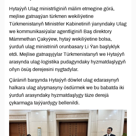
Hytaýyň Ulag ministrliginiň mälim etmegine görä,
mejlise gatnaşýan türkmen wekiliýetine
Türkmenistanyň Ministrler Kabinetiniň ýanyndaky Ulag
we kommunikasiýalar agentliginiň Baş direktory
Mämmethan Çakyýew, hytaý wekiliýetine bolsa,
ýurduň ulag ministriniň orunbasary Li Ýan başlyklyk
etdi. Mejlise gatnaşyjylar Türkmenistanyň we Hytaýyň
arasynda ulag-logistika pudagyndaky hyzmatdaşlygyň
oňyn ösüş derejesini nygtadylar.
Çäräniň barşynda Hytaýyň döwlet ulag edarasynyň
halkara ulag alyşmasyny ösdürmek we bu babatda iki
ýurduň arasyndaky hyzmatdaşlygy täze derejä
çykarmaga taýýardygy bellenildi.