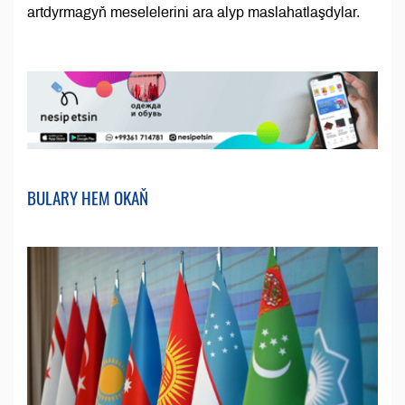
artdyrmagyň meselelerini ara alyp maslahatlaşdylar.
BULARY HEM OKAŇ