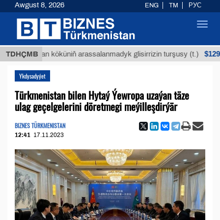
Awgust 8, 2026
ENG
TM
РУС
Toggl
navig
$12935,18
Buýan köküniň arassalanmadyk glisirrizin turşusy (t.)
TDHÇMB
Ykdysadyýet
Türkmenistan bilen Hytaý Ýewropa uzaýan täze
ulag geçelgelerini döretmegi meýilleşdirýär
BIZNES TÜRKMENISTAN
12:41
17.11.2023