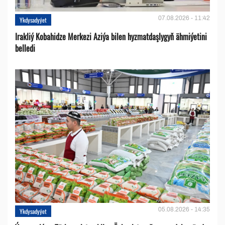
07.08.2026 - 11:42
Ykdysadyýet
Irakliý Kobahidze Merkezi Aziýa bilen hyzmatdaşlygyň ähmiýetini
belledi
05.08.2026 - 14:35
Ykdysadyýet