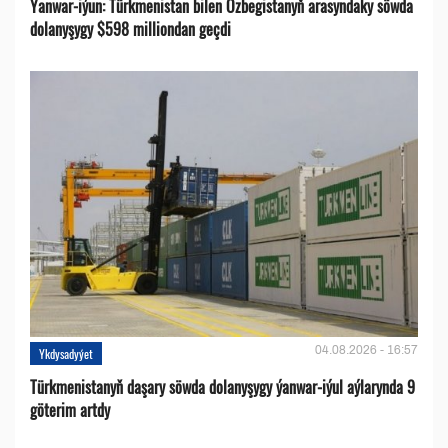
Ýanwar-iýun: Türkmenistan bilen Özbegistanyň arasyndaky söwda
dolanyşygy $598 milliondan geçdi
04.08.2026 - 16:57
Ykdysadyýet
Türkmenistanyň daşary söwda dolanyşygy ýanwar-iýul aýlarynda 9
göterim artdy