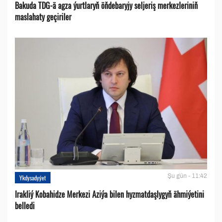
Bakuda TDG-ä agza ýurtlaryň öňdebaryjy seljeriş merkezleriniň
maslahaty geçiriler
Şu gün - 11:42
Ykdysadyýet
Irakliý Kobahidze Merkezi Aziýa bilen hyzmatdaşlygyň ähmiýetini
belledi