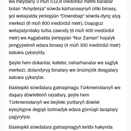
we meýdany 3 müň 512,8 inedördül metre barabar
bolan “Amyderýa” söwda kärhanasynyň öňki binasy,
şol welaýatda ýerleşýän “Döwrebap” söwda-dynç alyş
merkezi (8 müň 800 inedördül metr), Daşoguz
welaýatyndaky turba zawody (6 müň 400 inedördül
metr) we Aşgabatda ýerleşýän “Nur Zaman” hojalyk
jemgyýetiniň edara binasy (4 müň 300 inedördül metr)
satuwa çykaryldy.
Şeýle hem dükanlar, kafeler, naharhanalar we saglyk
merkezi, dolandyryş binalary we önümçilik desgalary
satuwa çykarylar.
Bäsleşikli söwdalara gatnaşmaga Türkmenistanyň we
daşary döwletleriň raýatlary, şeýle hem
Türkmenistanyň we beýleki ýurtlaryň döwlet
eýeçiligine degişli bolmadyk edara görnüşli taraplary
çagyrylýar.
Bäsleşikli söwdalara gatnaşmagyň tertibi hakynda