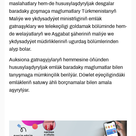
maslahatlary hem-de hususylaşdyryljak desgalar
baradaky goşmaça maglumatlary Türkmenistanyň
Maliýe we ykdysadyýet ministrliginiň emläk
gatnaşyklary we telekeçiligi goldamak bölüminde hem-
de welaýatlaryň we Aşgabat şäheriniň maliýe we
ykdysadyýet müdirlikleriniň ugurdaş bölümlerinden
alyp bolar.
Auksiona gatnaşyjylaryň hemmesine öňünden
hususylaşdyryljak emläk baradaky maglumatlar bilen
tanyşmaga mümkinçilik berilýär. Döwlet eýeçiligindäki
emläkleriň satuwy ähli borçnamalar bilen amala
aşyrylýar.