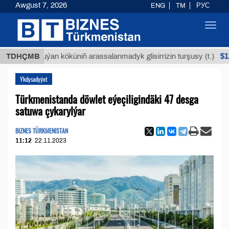
Awgust 7, 2026
ENG
TM
РУС
Toggl
navig
$12935,18
TDHÇMB
Buýan köküniň arassalanmadyk glisirrizin turşusy (t.)
Ykdysadyýet
Türkmenistanda döwlet eýeçiligindäki 47 desga
satuwa çykarylýar
BIZNES TÜRKMENISTAN
11:12
22.11.2023