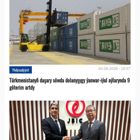
04.08.2026 - 16:57
Ykdysadyýet
Türkmenistanyň daşary söwda dolanyşygy ýanwar-iýul aýlarynda 9
göterim artdy