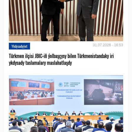
31.07.2026 - 16:53
Ykdysadyýet
Türkmen ilçisi JBIC-iň ýolbaşçysy bilen Türkmenistandaky iri
ykdysady taslamalary maslahatlaşdy