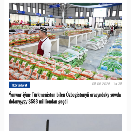
05.08.2026 - 14:35
Ykdysadyýet
Ýanwar-iýun: Türkmenistan bilen Özbegistanyň arasyndaky söwda
dolanyşygy $598 milliondan geçdi