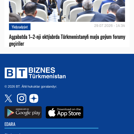
29.07.2026 - 14:34
Ykdysadyýet
Aşgabatda 1–2-nji oktýabrda Türkmenistanyň maýa goýum forumy
geçiriler
© 2026 BT. Ähli hukuklar goralandyr.
EDARA