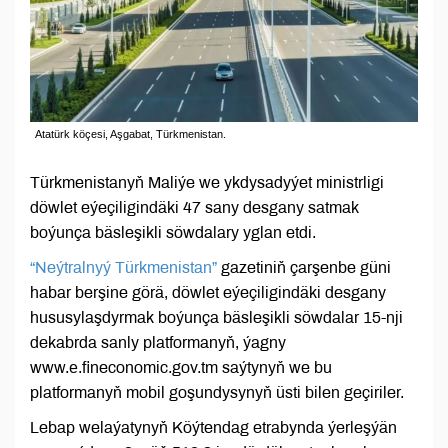
Atatürk köçesi, Aşgabat, Türkmenistan.
Türkmenistanyň Maliýe we ykdysadyýet ministrligi
döwlet eýeçiligindäki 47 sany desgany satmak
boýunça bäsleşikli söwdalary yglan etdi.
“Neýtralnyý Türkmenistan”
gazetiniň çarşenbe güni
habar berşine görä, döwlet eýeçiligindäki desgany
hususylaşdyrmak boýunça bäsleşikli söwdalar 15-nji
dekabrda sanly platformanyň, ýagny
www.е.fineconomic.gov.tm saýtynyň we bu
platformanyň mobil goşundysynyň üsti bilen geçiriler.
Lebap welaýatynyň Köýtendag etrabynda ýerleşýän