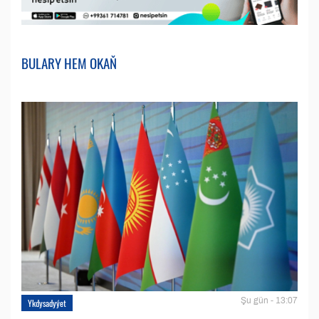
BULARY HEM OKAŇ
Şu gün - 13:07
Ykdysadyýet