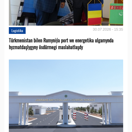
30.07.2026 - 15:35
Logistika
Türkmenistan bilen Rumyniýa port we energetika ulgamynda
hyzmatdaşlygyny ösdürmegi maslahatlaşdy