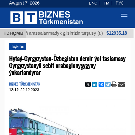
Awgust 7, 2026
ENG
TM
РУС
Toggl
navig
$12935,18
küniň arassalanmadyk glisirrizin turşusy (t.)
TDHÇMB
Az k
Logistika
Hytaý-Gyrgyzystan-Özbegistan demir ýol taslamasy
Gyrgyzystanyň sebit arabaglanyşygyny
ýokarlandyrar
BIZNES TÜRKMENISTAN
12:12
22.12.2023