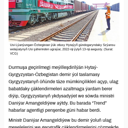
Usi-Lýanýungan-Özbegistan ýük otlusy Hytaýyň gündogaryndaky Szýansu
welaýatynyň Usi şäherinden ugraýar, 2022-nji ýylyň 13-nji awgusty. (Surat:
VCG)
Durmuşa geçirilmegi meýilleşdirilýän Hytaý-
Gyrgyzystan-Özbegistan demir ýol taslamasy
Gyrgyzystanyň öňünde täze mümkinçilikleri açyp, ulag
babatdaky çäklendirmeleri azaltmaga ýardam berer
diýip, Gyrgyzystanyň ykdysadyýet we söwda ministri
Daniýar Amangeldiýew aýtdy. Bu barada “Trend”
habarlar agentligi penşenbe güni habar berdi.
Ministr Daniýar Amangeldiýew bu demir ýoluň ulag
meselelerini we geografik çäklendirmelerini çözmekde