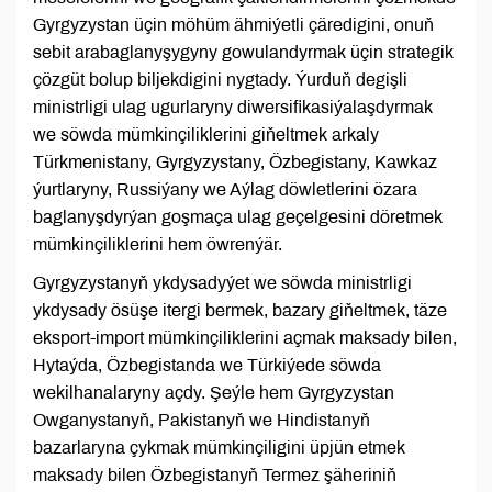
Gyrgyzystan üçin möhüm ähmiýetli çäredigini, onuň
sebit arabaglanyşygyny gowulandyrmak üçin strategik
çözgüt bolup biljekdigini nygtady. Ýurduň degişli
ministrligi ulag ugurlaryny diwersifikasiýalaşdyrmak
we söwda mümkinçiliklerini giňeltmek arkaly
Türkmenistany, Gyrgyzystany, Özbegistany, Kawkaz
ýurtlaryny, Russiýany we Aýlag döwletlerini özara
baglanyşdyrýan goşmaça ulag geçelgesini döretmek
mümkinçiliklerini hem öwrenýär.
Gyrgyzystanyň ykdysadyýet we söwda ministrligi
ykdysady ösüşe itergi bermek, bazary giňeltmek, täze
eksport-import mümkinçiliklerini açmak maksady bilen,
Hytaýda, Özbegistanda we Türkiýede söwda
wekilhanalaryny açdy. Şeýle hem Gyrgyzystan
Owganystanyň, Pakistanyň we Hindistanyň
bazarlaryna çykmak mümkinçiligini üpjün etmek
maksady bilen Özbegistanyň Termez şäheriniň