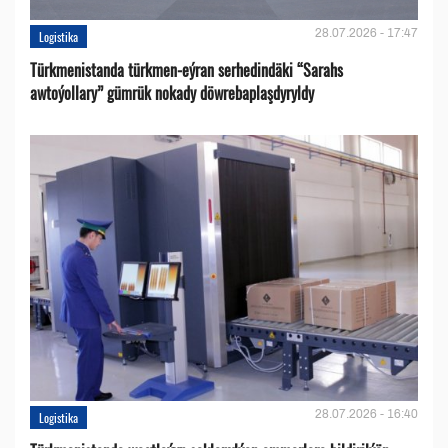
28.07.2026 - 17:47
Logistika
Türkmenistanda türkmen-eýran serhedindäki “Sarahs
awtoýollary” gümrük nokady döwrebaplaşdyryldy
28.07.2026 - 16:40
Logistika