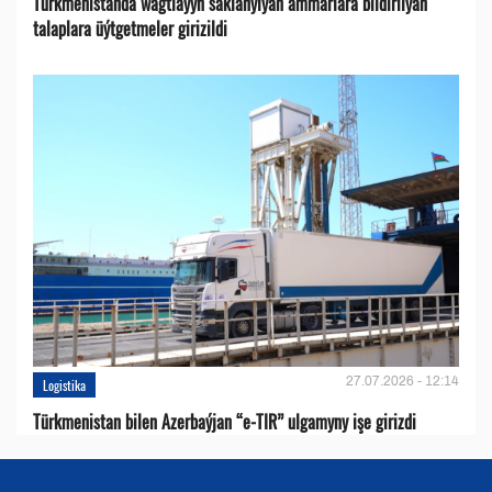
Türkmenistanda wagtlaýyn saklanylýan ammarlara bildirilýän
talaplara üýtgetmeler girizildi
27.07.2026 - 12:14
Logistika
Türkmenistan bilen Azerbaýjan “e-TIR” ulgamyny işe girizdi