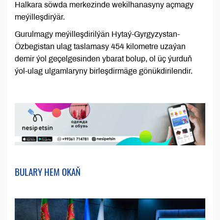
Halkara söwda merkezinde wekilhanasyny açmagy
meýilleşdirýär.
Gurulmagy meýilleşdirilýän Hytaý-Gyrgyzystan-
Özbegistan ulag taslamasy 454 kilometre uzaýan
demir ýol geçelgesinden ybarat bolup, ol üç ýurduň
ýol-ulag ulgamlaryny birleşdirmäge gönükdirilendir.
BULARY HEM OKAŇ