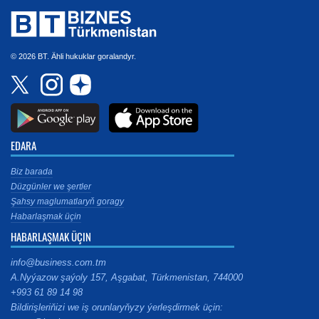
© 2026 BT. Ähli hukuklar goralandyr.
EDARA
Biz barada
Düzgünler we şertler
Şahsy maglumatlaryň goragy
Habarlaşmak üçin
HABARLAŞMAK ÜÇIN
info@business.com.tm
A.Nyýazow şaýoly 157, Aşgabat, Türkmenistan, 744000
+993 61 89 14 98
Bildirişleriňizi we iş orunlaryňyzy ýerleşdirmek üçin: