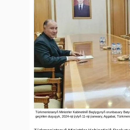
Türkmenistanyň Ministrler Kabinetiniň Başlygynyň orunbasary Batyr
geçirilen duşuşyk, 2024-nji ýylyň 11-nji ýanwary, Aşgabat, Türkmen