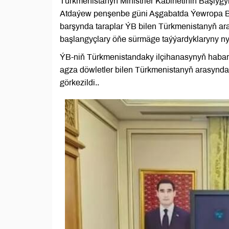
Türkmenistanyň Ministrler Kabinetiniň Başly
Atdaýew penşenbe güni Aşgabatda Ýewropa Bile
barşynda taraplar ÝB bilen Türkmenistanyň a
başlangyçlary öňe sürmäge taýýardyklaryny ny
ÝB-niň Türkmenistandaky ilçihanasynyň habar
agza döwletler bilen Türkmenistanyň arasynd
görkezildi..