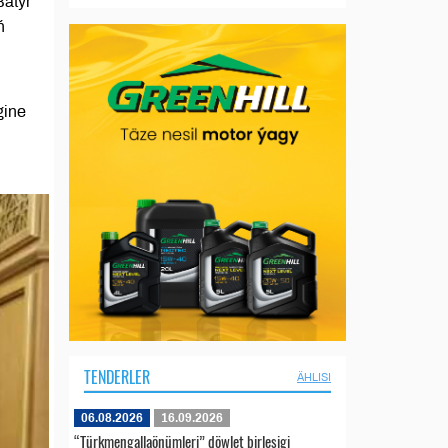
Batyr
ň
gine
TENDERLER
ÄHLISI
06.08.2026
16.09.2026
“Türkmengallaönümleri” döwlet birleşigi