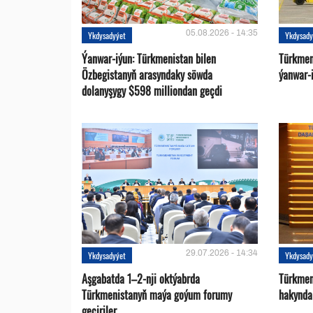
05.08.2026 - 14:35
Ykdysadyýet
Ykdysady
Ýanwar-iýun: Türkmenistan bilen
Türkmen
Özbegistanyň arasyndaky söwda
ýanwar-i
dolanyşygy $598 milliondan geçdi
29.07.2026 - 14:34
Ykdysadyýet
Ykdysady
Aşgabatda 1–2-nji oktýabrda
Türkmen
Türkmenistanyň maýa goýum forumy
hakynda
geçiriler