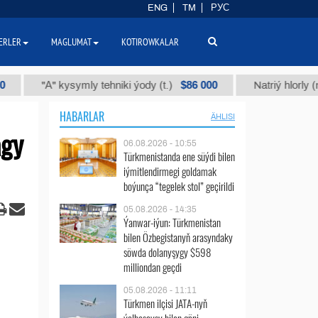
ENG
TM
РУС
ERLER
MAGLUMAT
KOTIROWKALAR
$86 000
А" kysymly tehniki ýody (t.)
Natriý hlorly (nahar duzy
HABARLAR
ÄHLISI
agy
06.08.2026 - 10:55
Türkmenistanda ene süýdi bilen
iýmitlendirmegi goldamak
boýunça “tegelek stol” geçirildi
05.08.2026 - 14:35
Ýanwar-iýun: Türkmenistan
bilen Özbegistanyň arasyndaky
söwda dolanyşygy $598
milliondan geçdi
05.08.2026 - 11:11
Türkmen ilçisi JATA-nyň