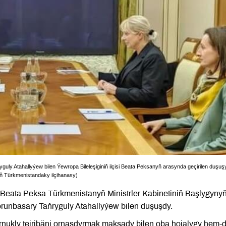
guly Atahallyýew bilen Ýewropa Bileleşiginiň ilçisi Beata Peksanyň arasynda geçirilen duşuş
niň Türkmenistandaky ilçihanasy)
i Beata Peksa Türkmenistanyň Ministrler Kabinetiniň Başlygyny
runbasary Taňryguly Atahallyýew bilen duşuşdy.
ukly tejribäni ornaşdyrmak maksady bilen oba hojalygy hem-