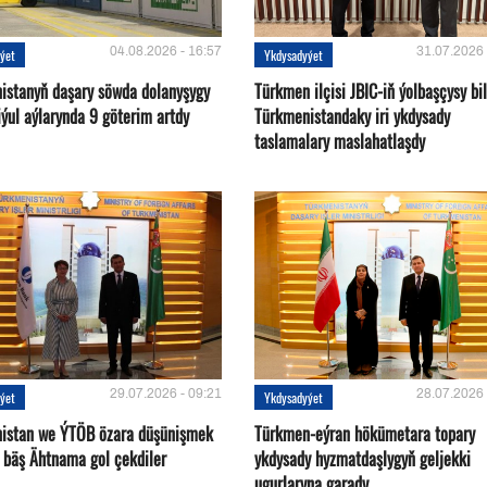
04.08.2026 - 16:57
31.07.2026 
ýet
Ykdysadyýet
istanyň daşary söwda dolanyşygy
Türkmen ilçisi JBIC-iň ýolbaşçysy bi
ýul aýlarynda 9 göterim artdy
Türkmenistandaky iri ykdysady
taslamalary maslahatlaşdy
29.07.2026 - 09:21
28.07.2026 
ýet
Ykdysadyýet
istan we ÝTÖB özara düşünişmek
Türkmen-eýran hökümetara topary
 bäş Ähtnama gol çekdiler
ykdysady hyzmatdaşlygyň geljekki
ugurlaryna garady