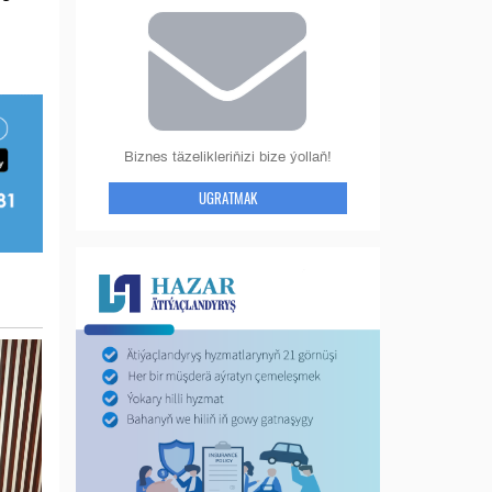
Biznes täzelikleriňizi bize ýollaň!
UGRATMAK