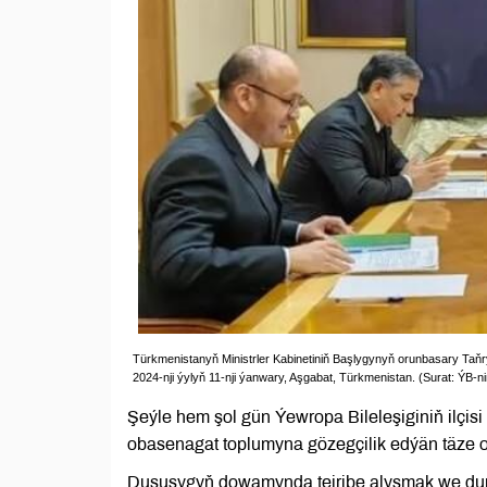
Türkmenistanyň Ministrler Kabinetiniň Başlygynyň orunbasary Taňry
2024-nji ýylyň 11-nji ýanwary, Aşgabat, Türkmenistan. (Surat: ÝB-
Şeýle hem şol gün Ýewropa Bileleşiginiň ilçis
obasenagat toplumyna gözegçilik edýän täze o
Duşuşygyň dowamynda tejribe alyşmak we durn