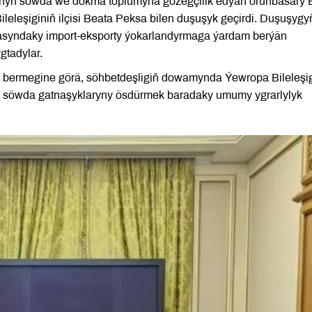
gynyň söwda we dokma toplumyna gözegçilik edýän orunbasary 
leşiginiň ilçisi Beata Peksa bilen duşuşyk geçirdi. Duşuşygy
rasyndaky import-eksporty ýokarlandyrmaga ýardam berýän
gtadylar.
 bermegine görä, söhbetdeşligiň dowamynda Ýewropa Bileleşi
a söwda gatnaşyklaryny ösdürmek baradaky umumy ygrarlylyk