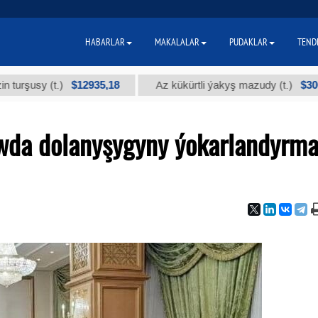
HABARLAR
MAKALALAR
PUDAKLAR
TEND
$12935,18
$300
(t.)
Az kükürtli ýakyş mazudy (t.)
"
wda dolanyşygyny ýokarlandyrm