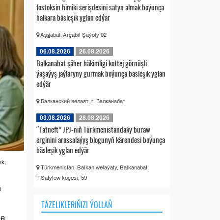
fostoksin himiki serişdesini satyn almak boýunça
halkara bäsleşik yglan edýär
Aşgabat, Arçabil Şaýoly 92
06.08.2026
26.08.2026
Balkanabat şäher häkimligi kottej görnüşli
ýaşaýyş jaýlaryny gurmak boýunça bäsleşik yglan
edýär
Балканский велаят, г. Балканабат
03.08.2026
28.08.2026
“Tatneft” JPJ-niň Türkmenistandaky buraw
erginini arassalaýyş blogunyň kärendesi boýunça
bäsleşik yglan edýär
yk,
Türkmenistan, Balkan welaýaty, Balkanabat,
T.Satylow köçesi, 59
ň
TÄZELIKLERIŇIZI ÝOLLAŇ
de