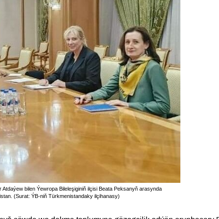
 Atdaýew bilen Ýewropa Bileleşiginiň ilçisi Beata Peksanyň arasynda
istan. (Surat: ÝB-niň Türkmenistandaky ilçihanasy)