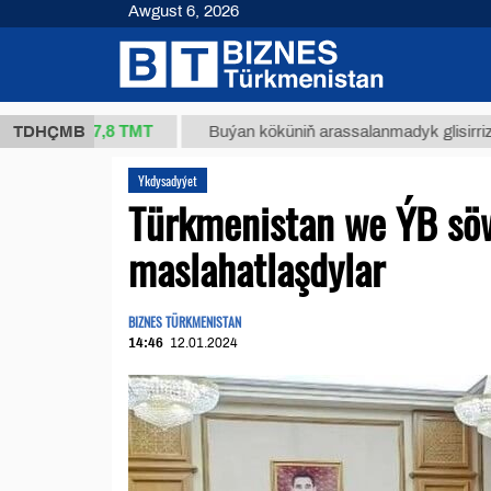
Awgust 6, 2026
37,8 ТМТ
TDHÇMB
Buýan köküniň arassalanmadyk glisirrizin turşusy 
Ykdysadyýet
Türkmenistan we ÝB sö
maslahatlaşdylar
BIZNES TÜRKMENISTAN
14:46
12.01.2024