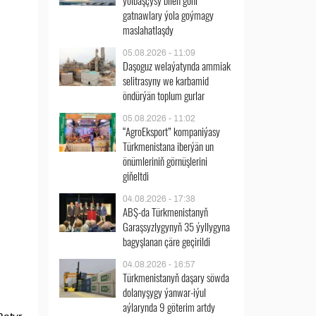
ýolbaşçysy bilen göni
gatnawlary ýola goýmagy
maslahatlaşdy
05.08.2026 - 11:09
Daşoguz welaýatynda ammiak
selitrasyny we karbamid
öndürýän toplum gurlar
05.08.2026 - 11:02
“AgroEksport” kompaniýasy
Türkmenistana iberýän un
önümleriniň görnüşlerini
giňeltdi
04.08.2026 - 17:38
ABŞ-da Türkmenistanyň
Garaşsyzlygynyň 35 ýyllygyna
bagyşlanan çäre geçirildi
04.08.2026 - 16:57
Türkmenistanyň daşary söwda
dolanyşygy ýanwar-iýul
aýlarynda 9 göterim artdy