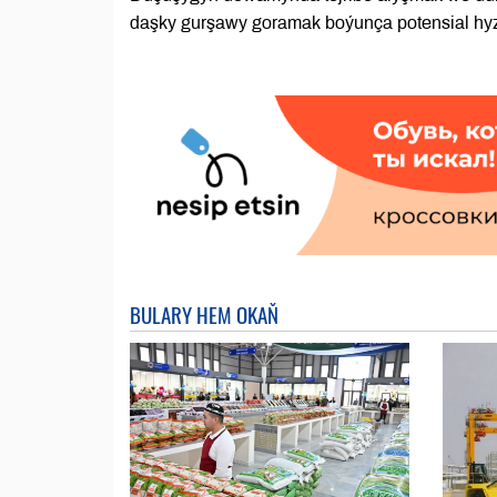
daşky gurşawy goramak boýunça potensial hyz
BULARY HEM OKAŇ