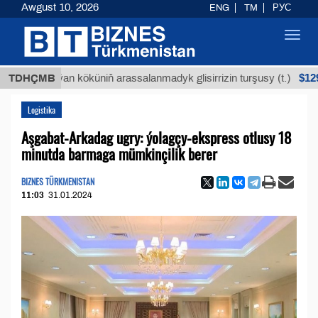
Awgust 10, 2026
ENG
TM
РУС
Toggl
navig
$12935,18
Buýan köküniň arassalanmadyk glisirrizin turşusy (t.)
TDHÇMB
Logistika
Aşgabat-Arkadag ugry: ýolagçy-ekspress otlusy 18
minutda barmaga mümkinçilik berer
BIZNES TÜRKMENISTAN
11:03
31.01.2024