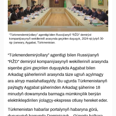
“Türkmendemirýollary” agentligi bilen Russiýanyň “RŽD” demirýol
kompaniýasynyň wekilleriniň arasynda geçirilen duşuşyk, 2024-nji ýylyň 30-
njy ýanwary, Aşgabat, Türkmenistan.
“Türkmendemirýollary” agentligi bilen Russiýanyň
“RŽD” demirýol kompaniýasynyň wekilleriniň arasynda
sişenbe güni geçirilen duşuşykda Aşgabat bilen
Arkadag şäherleriniň arasynda täze ugruň açylmagy
ara alnyp maslahatlaşyldy. Bu ugurda Türkmenistanyň
paýtagty Aşgabat şäherinden Arkadag şäherine 18
minudyň dowamynda barmaga mümkinçilik berýän
elektrikleşdirilen ýolagçy-ekspress otlusy hereket eder.
Türkmenistan habarlar portalynyň habaryna görä,
duşuşygyň barşynda Demirgazyk – Günorta halkara