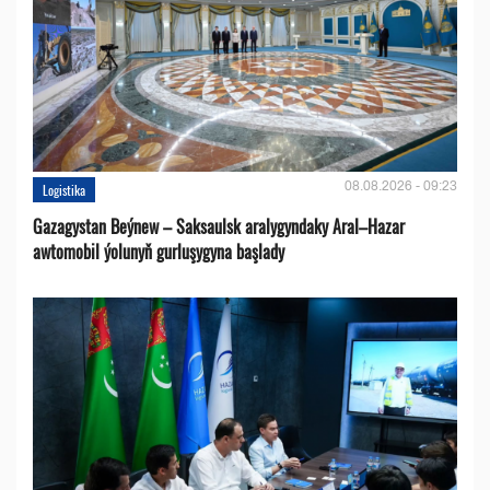
08.08.2026 - 09:23
Logistika
Gazagystan Beýnew – Saksaulsk aralygyndaky Aral–Hazar
awtomobil ýolunyň gurluşygyna başlady