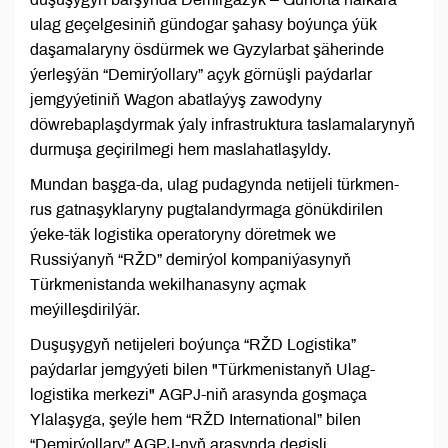
ulag geçelgesiniň gündogar şahasy boýunça ýük
daşamalaryny ösdürmek we Gyzylarbat şäherinde
ýerleşýän “Demirýollary” açyk görnüşli paýdarlar
jemgyýetiniň Wagon abatlaýyş zawodyny
döwrebaplaşdyrmak ýaly infrastruktura taslamalarynyň
durmuşa geçirilmegi hem maslahatlaşyldy.
Mundan başga-da, ulag pudagynda netijeli türkmen-
rus gatnaşyklaryny pugtalandyrmaga gönükdirilen
ýeke-täk logistika operatoryny döretmek we
Russiýanyň “RŽD” demirýol kompaniýasynyň
Türkmenistanda wekilhanasyny açmak
meýilleşdirilýär.
Duşuşygyň netijeleri boýunça “RŽD Logistika”
paýdarlar jemgyýeti bilen "Türkmenistanyň Ulag-
logistika merkezi" AGPJ-niň arasynda goşmaça
Ylalaşyga, şeýle hem “RŽD International” bilen
“Demirýollary” AGPJ-nyň arasynda degişli