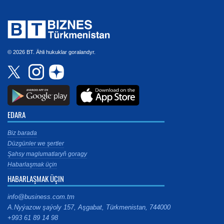
© 2026 BT. Ähli hukuklar goralandyr.
EDARA
Biz barada
Düzgünler we şertler
Şahsy maglumatlaryň goragy
Habarlaşmak üçin
HABARLAŞMAK ÜÇIN
info@business.com.tm
A.Nyýazow şaýoly 157, Aşgabat, Türkmenistan, 744000
+993 61 89 14 98