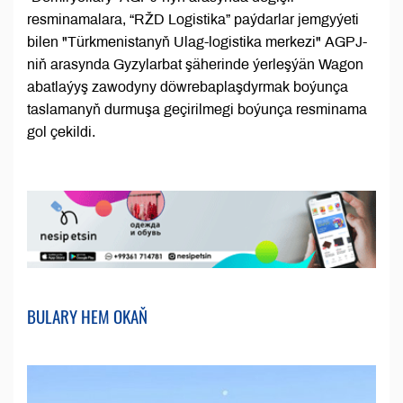
resminamalara, “RŽD Logistika” paýdarlar jemgyýeti
bilen "Türkmenistanyň Ulag-logistika merkezi" AGPJ-
niň arasynda Gyzylarbat şäherinde ýerleşýän Wagon
abatlaýyş zawodyny döwrebaplaşdyrmak boýunça
taslamanyň durmuşa geçirilmegi boýunça resminama
gol çekildi.
BULARY HEM OKAŇ