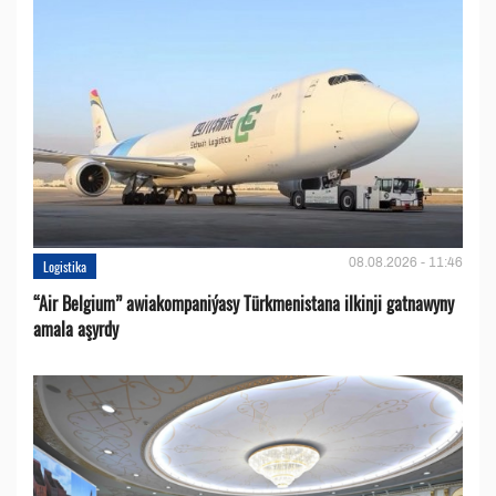
08.08.2026 - 11:46
Logistika
“Air Belgium” awiakompaniýasy Türkmenistana ilkinji gatnawyny
amala aşyrdy