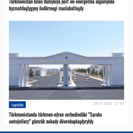
Türkmenistan bilen Rumyniýa port we energetika ulgamynda
hyzmatdaşlygyny ösdürmegi maslahatlaşdy
28.07.2026 - 17:47
Logistika
Türkmenistanda türkmen-eýran serhedindäki “Sarahs
awtoýollary” gümrük nokady döwrebaplaşdyryldy