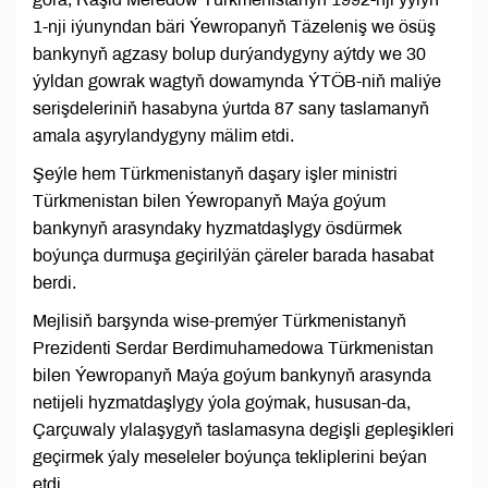
1-nji iýunyndan bäri Ýewropanyň Täzeleniş we ösüş
bankynyň agzasy bolup durýandygyny aýtdy we 30
ýyldan gowrak wagtyň dowamynda ÝTÖB-niň maliýe
serişdeleriniň hasabyna ýurtda 87 sany taslamanyň
amala aşyrylandygyny mälim etdi.
Şeýle hem Türkmenistanyň daşary işler ministri
Türkmenistan bilen Ýewropanyň Maýa goýum
bankynyň arasyndaky hyzmatdaşlygy ösdürmek
boýunça durmuşa geçirilýän çäreler barada hasabat
berdi.
Mejlisiň barşynda wise-premýer Türkmenistanyň
Prezidenti Serdar Berdimuhamedowa Türkmenistan
bilen Ýewropanyň Maýa goýum bankynyň arasynda
netijeli hyzmatdaşlygy ýola goýmak, hususan-da,
Çarçuwaly ylalaşygyň taslamasyna degişli gepleşikleri
geçirmek ýaly meseleler boýunça tekliplerini beýan
etdi.