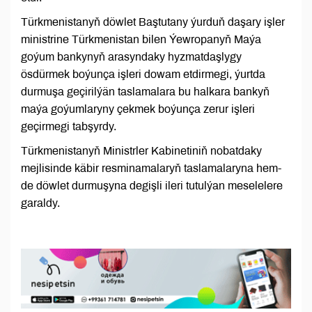
Türkmenistanyň döwlet Baştutany ýurduň daşary işler
ministrine Türkmenistan bilen Ýewropanyň Maýa
goýum bankynyň arasyndaky hyzmatdaşlygy
ösdürmek boýunça işleri dowam etdirmegi, ýurtda
durmuşa geçirilýän taslamalara bu halkara bankyň
maýa goýumlaryny çekmek boýunça zerur işleri
geçirmegi tabşyrdy.
Türkmenistanyň Ministrler Kabinetiniň nobatdaky
mejlisinde käbir resminamalaryň taslamalaryna hem-
de döwlet durmuşyna degişli ileri tutulýan meselelere
garaldy.