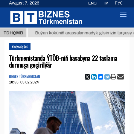
Awgust 7, 2026
ENG
TM
РУС
Toggl
navig
МТ
$12
TDHÇMB
Buýan köküniň arassalanmadyk glisirrizin turşusy (t.)
Ykdysadyýet
Türkmenistanda ÝTÖB-niň hasabyna 22 taslama
durmuşa geçirilýär
BIZNES TÜRKMENISTAN
10:55
03.02.2024