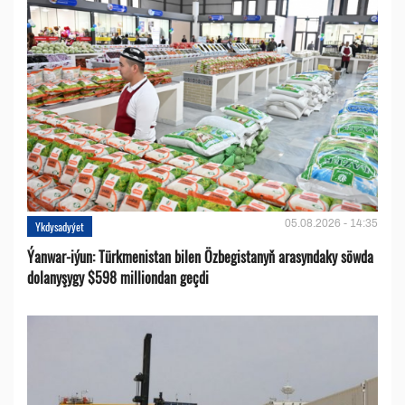
05.08.2026 - 14:35
Ykdysadyýet
Ýanwar-iýun: Türkmenistan bilen Özbegistanyň arasyndaky söwda
dolanyşygy $598 milliondan geçdi