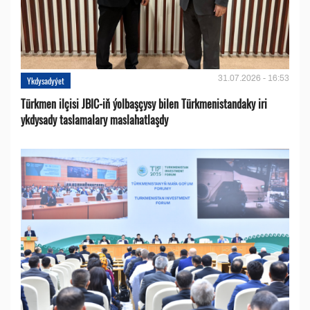
31.07.2026 - 16:53
Ykdysadyýet
Türkmen ilçisi JBIC-iň ýolbaşçysy bilen Türkmenistandaky iri
ykdysady taslamalary maslahatlaşdy