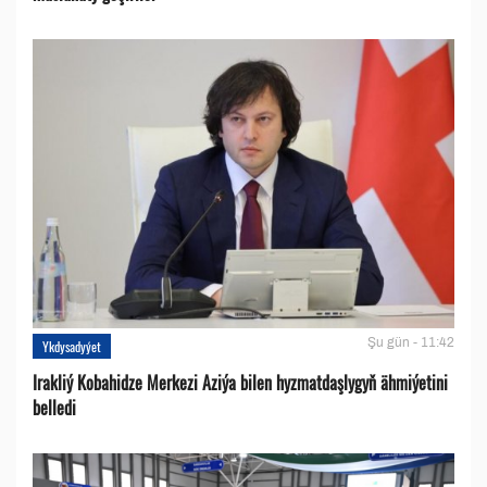
Şu gün - 11:42
Ykdysadyýet
Irakliý Kobahidze Merkezi Aziýa bilen hyzmatdaşlygyň ähmiýetini
belledi