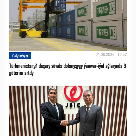
04.08.2026 - 16:57
Ykdysadyýet
Türkmenistanyň daşary söwda dolanyşygy ýanwar-iýul aýlarynda 9
göterim artdy