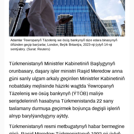
Adamlar Ýewropanyň Täzeleniş we ösüş bankynyň täze edara binasynyň
öňünden geçip barýarlar, London, Beýik Britaniýa, 2023-nji ýylyň 14-nji
sentýabry. (Surat: Reuters)
Türkmenistanyň Ministrler Kabinetiniň Başlygynyň
orunbasary, daşary işler ministri Raşid Meredow anna
güni sanly ulgam arkaly geçirilen Ministrler Kabinetiniň
nobatdaky mejlisinde häzirki wagtda Ýewropanyň
Täzeleniş we ösüş bankynyň (ÝTÖB) maliýe
serişdeleriniň hasabyna Türkmenistanda 22 sany
taslamany durmuşa geçirmek boýunça degişli işleriň
alnyp barylýandygyny aýtdy.
Türkmenistanyň resmi metbugatynyň habar bermegine
görä, Raşid Meredow Türkmenistanyň 1992-nji ýylyň