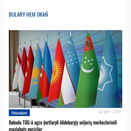
BULARY HEM OKAŇ
Şu gün - 13:07
Ykdysadyýet
Bakuda TDG-ä agza ýurtlaryň öňdebaryjy seljeriş merkezleriniň
maslahaty geçiriler