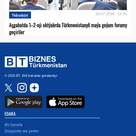
29.07.2026 - 14:34
Ykdysadyýet
Aşgabatda 1–2-nji oktýabrda Türkmenistanyň maýa goýum forumy
geçiriler
© 2026 BT. Ähli hukuklar goralandyr.
EDARA
Biz barada
Düzgünler we şertler