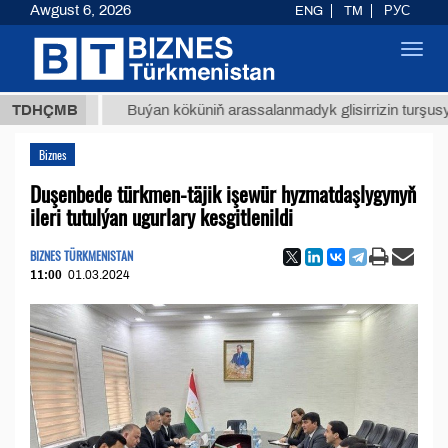
Awgust 6, 2026
ENG
TM
РУС
Toggl
navig
ТМТ
$1
TDHÇMB
Buýan köküniň arassalanmadyk glisirrizin turşusy (t.)
Biznes
Duşenbede türkmen-täjik işewür hyzmatdaşlygynyň
ileri tutulýan ugurlary kesgitlenildi
BIZNES TÜRKMENISTAN
11:00
01.03.2024