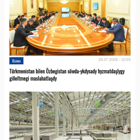
28.07.2026 - 10:03
Biznes
Türkmenistan bilen Özbegistan söwda-ykdysady hyzmatdaşlygy
giňeltmegi maslahatlaşdy