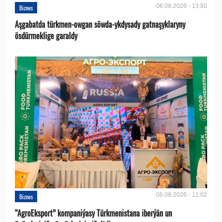
06.08.2026 - 13:50
Biznes
Aşgabatda türkmen-owgan söwda-ykdysady gatnaşyklaryny
ösdürmeklige garaldy
05.08.2026 - 11:02
Biznes
“AgroEksport” kompaniýasy Türkmenistana iberýän un