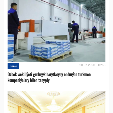
28.07.2026 - 16:53
Biznes
Özbek wekiliýeti gurluşyk harytlaryny öndürýän türkmen
kompaniýalary bilen tanyşdy