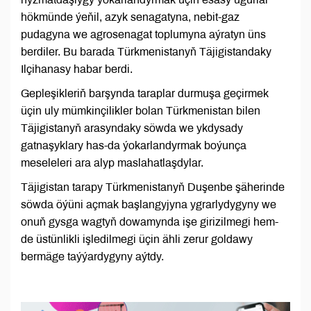
hökmünde ýeňil, azyk senagatyna, nebit-gaz
pudagyna we agrosenagat toplumyna aýratyn üns
berdiler. Bu barada Türkmenistanyň Täjigistandaky
Ilçihanasy habar berdi.
Gepleşikleriň barşynda taraplar durmuşa geçirmek
üçin uly mümkinçilikler bolan Türkmenistan bilen
Täjigistanyň arasyndaky söwda we ykdysady
gatnaşyklary has-da ýokarlandyrmak boýunça
meseleleri ara alyp maslahatlaşdylar.
Täjigistan tarapy Türkmenistanyň Duşenbe şäherinde
söwda öýüni açmak başlangyjyna ygrarlydygyny we
onuň gysga wagtyň dowamynda işe girizilmegi hem-
de üstünlikli işledilmegi üçin ähli zerur goldawy
bermäge taýýardygyny aýtdy.