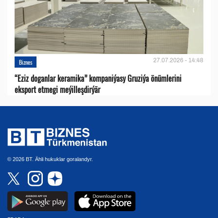
27.07.2026 - 14:48
Biznes
“Eziz doganlar keramika” kompaniýasy Gruziýa önümlerini
eksport etmegi meýilleşdirýär
© 2026 BT. Ähli hukuklar goralandyr.