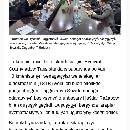
Türkmen wekiliýetiniň Täjigistanyň Söwda-senagat edarasynyň başlygynyň
orunbasary Haýdar Ražabow bilen geçiren duşuşygy, 2024-nji ýylyň 29-njy
fewraly, Duşenbe, Täjigistan.
Türkmenistanyň Täjigistandaky ilçisi Aýmyrat
Goçmyradow Täjigistanda iş saparynda bolýan
Türkmenistanyň Senagatçylar we telekeçiler
birleşmesiniň (TSTB) wekilleri bilen bilelikde
penşenbe güni Täjigistanyň Söwda-senagat
edarasynyň başlygynyň orunbasary Haýdar Ražabow
bilen duşuşyk geçirdi. Duşuşygyň barşynda taraplar
hyzmatdaşlygyň ileri tutulýan ugurlaryny kesgitlediler.
Bu nukdaýnazardan, taraplar ikitaraplaýyn
hyzmatdaşlygy ýokarlandyrmak üçin esasy ugurlar