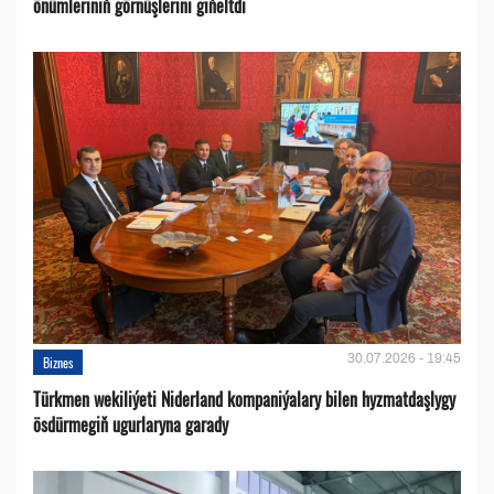
önümleriniň görnüşlerini giňeltdi
30.07.2026 - 19:45
Biznes
Türkmen wekiliýeti Niderland kompaniýalary bilen hyzmatdaşlygy
ösdürmegiň ugurlaryna garady