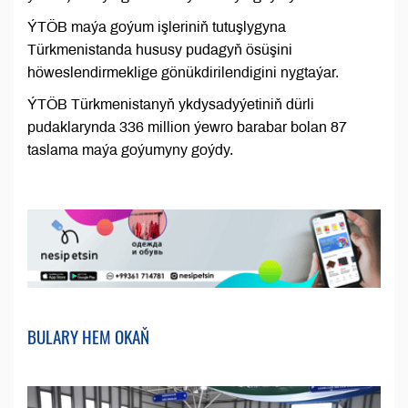
ÝTÖB maýa goýum işleriniň tutuşlygyna
Türkmenistanda hususy pudagyň ösüşini
höweslendirmeklige gönükdirilendigini nygtaýar.
ÝTÖB Türkmenistanyň ykdysadyýetiniň dürli
pudaklarynda 336 million ýewro barabar bolan 87
taslama maýa goýumyny goýdy.
BULARY HEM OKAŇ