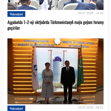
29.07.2026 - 14:34
Ykdysadyýet
Aşgabatda 1–2-nji oktýabrda Türkmenistanyň maýa goýum forumy
geçiriler
29.07.2026 - 09:21
Ykdysadyýet