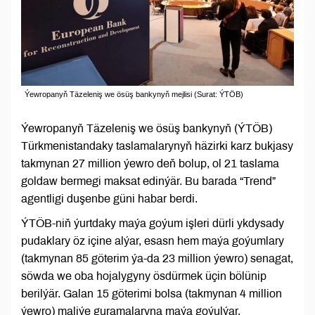
Ýewropanyň Täzeleniş we ösüş bankynyň mejlisi (Surat: ÝTÖB)
Ýewropanyň Täzeleniş we ösüş bankynyň (ÝTÖB)
Türkmenistandaky taslamalarynyň häzirki karz bukjasy
takmynan 27 million ýewro deň bolup, ol 21 taslama
goldaw bermegi maksat edinýär. Bu barada “Trend”
agentligi duşenbe güni habar berdi.
ÝTÖB-niň ýurtdaky maýa goýum işleri dürli ykdysady
pudaklary öz içine alýar, esasn hem maýa goýumlary
(takmynan 85 göterim ýa-da 23 million ýewro) senagat,
söwda we oba hojalygyny ösdürmek üçin bölünip
berilýär. Galan 15 göterimi bolsa (takmynan 4 million
ýewro) maliýe guramalaryna maýa goýulýar.