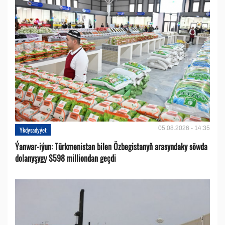
05.08.2026 - 14:35
Ykdysadyýet
Ýanwar-iýun: Türkmenistan bilen Özbegistanyň arasyndaky söwda
dolanyşygy $598 milliondan geçdi