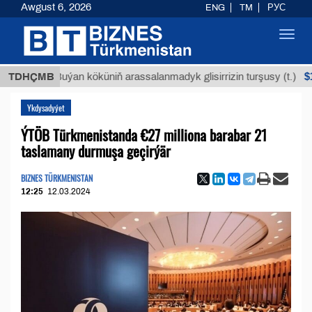
Awgust 6, 2026
ENG
TM
РУС
Toggl
navig
$12935,1
TDHÇMB
Buýan köküniň arassalanmadyk glisirrizin turşusy (t.)
Ykdysadyýet
ÝTÖB Türkmenistanda €27 milliona barabar 21
taslamany durmuşa geçirýär
BIZNES TÜRKMENISTAN
12:25
12.03.2024