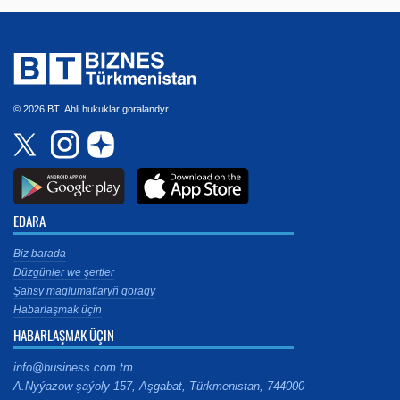
© 2026 BT. Ähli hukuklar goralandyr.
EDARA
Biz barada
Düzgünler we şertler
Şahsy maglumatlaryň goragy
Habarlaşmak üçin
HABARLAŞMAK ÜÇIN
info@business.com.tm
A.Nyýazow şaýoly 157, Aşgabat, Türkmenistan, 744000