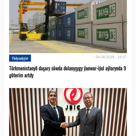
04.08.2026 - 16:57
Ykdysadyýet
Türkmenistanyň daşary söwda dolanyşygy ýanwar-iýul aýlarynda 9
göterim artdy