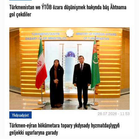
Türkmenistan we ÝTÖB özara düşünişmek hakynda bäş Ähtnama
gol çekdiler
28.07.2026 - 11:53
Ykdysadyýet
Türkmen-eýran hökümetara topary ykdysady hyzmatdaşlygyň
geljekki ugurlaryna garady