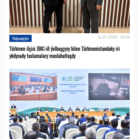
31.07.2026 - 16:53
Ykdysadyýet
Türkmen ilçisi JBIC-iň ýolbaşçysy bilen Türkmenistandaky iri
ykdysady taslamalary maslahatlaşdy