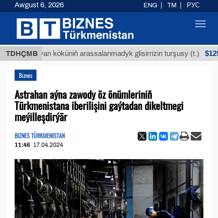
Awgust 6, 2026
ENG
TM
РУС
Toggl
navig
$12935,18
Buýan köküniň arassalanmadyk glisirrizin turşusy (t.)
TDHÇMB
Biznes
Astrahan aýna zawody öz önümleriniň
Türkmenistana iberilişini gaýtadan dikeltmegi
meýilleşdirýär
BIZNES TÜRKMENISTAN
11:46
17.04.2024