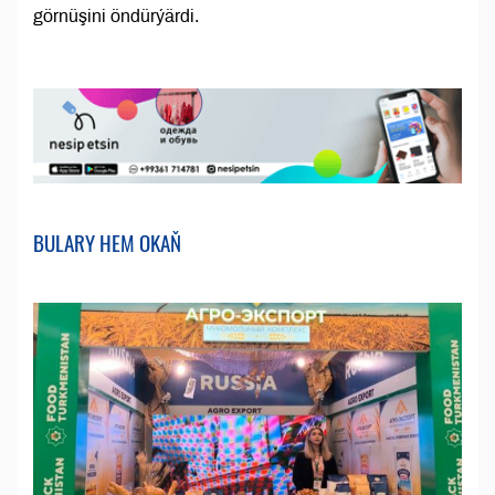
görnüşini öndürýärdi.
BULARY HEM OKAŇ