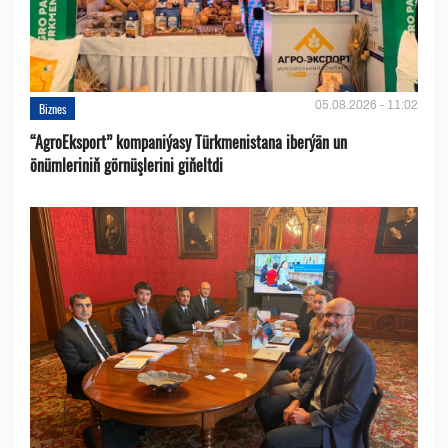
05.08.2026 - 11:02
Biznes
“AgroEksport” kompaniýasy Türkmenistana iberýän un
önümleriniň görnüşlerini giňeltdi