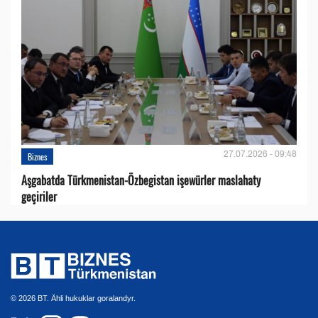
27.07.2026 - 09:48
Biznes
Aşgabatda Türkmenistan-Özbegistan işewürler maslahaty
geçiriler
© 2026 BT. Ähli hukuklar goralandyr.