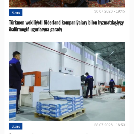
30.07.2026 - 19:45
Biznes
Türkmen wekiliýeti Niderland kompaniýalary bilen hyzmatdaşlygy
ösdürmegiň ugurlaryna garady
28.07.2026 - 16:53
Biznes