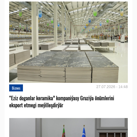
27.07.2026 - 14:48
Biznes
“Eziz doganlar keramika” kompaniýasy Gruziýa önümlerini
eksport etmegi meýilleşdirýär