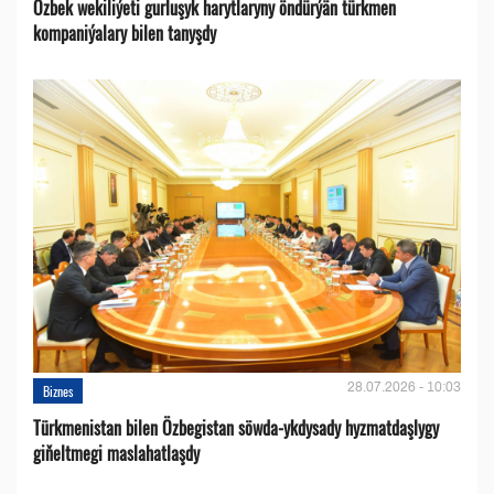
Özbek wekiliýeti gurluşyk harytlaryny öndürýän türkmen
kompaniýalary bilen tanyşdy
28.07.2026 - 10:03
Biznes
Türkmenistan bilen Özbegistan söwda-ykdysady hyzmatdaşlygy
giňeltmegi maslahatlaşdy