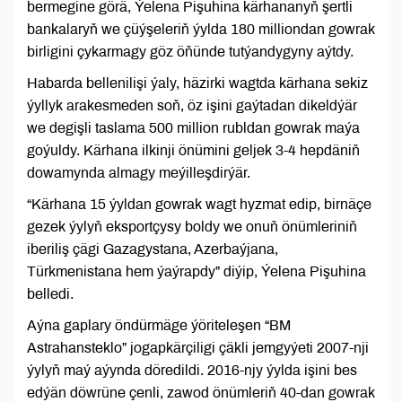
bermegine görä, Ýelena Pişuhina kärhananyň şertli
bankalaryň we çüýşeleriň ýylda 180 milliondan gowrak
birligini çykarmagy göz öňünde tutýandygyny aýtdy.
Habarda bellenilişi ýaly, häzirki wagtda kärhana sekiz
ýyllyk arakesmeden soň, öz işini gaýtadan dikeldýär
we degişli taslama 500 million rubldan gowrak maýa
goýuldy. Kärhana ilkinji önümini geljek 3-4 hepdäniň
dowamynda almagy meýilleşdirýär.
“Kärhana 15 ýyldan gowrak wagt hyzmat edip, birnäçe
gezek ýylyň eksportçysy boldy we onuň önümleriniň
iberiliş çägi Gazagystana, Azerbaýjana,
Türkmenistana hem ýaýrapdy” diýip, Ýelena Pişuhina
belledi.
Aýna gaplary öndürmäge ýöriteleşen “BM
Astrahansteklo” jogapkärçiligi çäkli jemgyýeti 2007-nji
ýylyň maý aýynda döredildi. 2016-njy ýylda işini bes
edýän döwrüne çenli, zawod önümleriň 40-dan gowrak