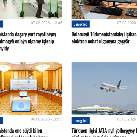
07.08.2026 - 13:45
07.08.2026 
t
Jemgyýet
istanda daşary ýurt raýatlaryny
Belarusyň Türkmenistandaky ilçihan
almagyň onlaýn ulgamy işlenip
elektron nobat ulgamyna geçýär
nyldy
06.08.2026 - 10:55
05.08.2026 
t
Jemgyýet
istanda ene süýdi bilen
Türkmen ilçisi JATA-nyň ýolbaşçysy 