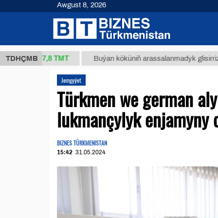
Awgust 8, 2026
37,8 ТМТ
kg.)
TDHÇMB
Buýan köküniň arassalanmadyk glisirrizin turşu
Jemgyýet
Türkmen we german aly
lukmançylyk enjamyny d
BIZNES TÜRKMENISTAN
15:42
31.05.2024