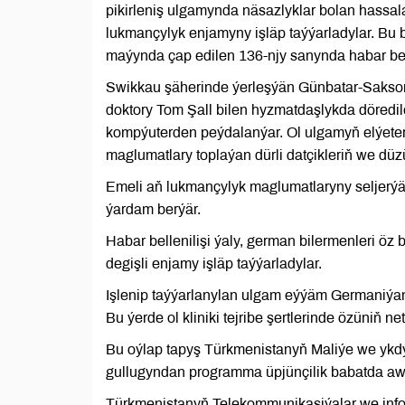
pikirleniş ulgamynda näsazlyklar bolan hassa
lukmançylyk enjamyny işläp taýýarladylar. Bu b
maýynda çap edilen 136-njy sanynda habar ber
Swikkau şäherinde ýerleşýän Günbatar-Saksoni
doktory Tom Şall bilen hyzmatdaşlykda döredile
kompýuterden peýdalanýar. Ol ulgamyň elýeterli
maglumatlary toplaýan dürli datçikleriň we dü
Emeli aň lukmançylyk maglumatlaryny seljerýär
ýardam berýär.
Habar bellenilişi ýaly, german bilermenleri öz b
degişli enjamy işläp taýýarladylar.
Işlenip taýýarlanylan ulgam eýýäm Germaniýany
Bu ýerde ol kliniki tejribe şertlerinde özüniň neti
Bu oýlap tapyş Türkmenistanyň Maliýe we ykdysa
gullugyndan programma üpjünçilik babatda awto
Türkmenistanyň Telekommunikasiýalar we infor