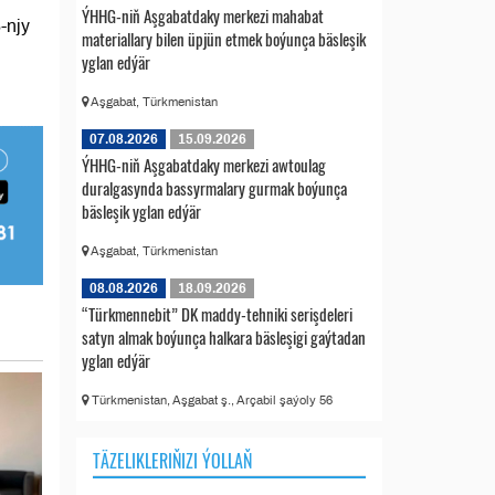
ÝHHG-niň Aşgabatdaky merkezi mahabat
-njy
materiallary bilen üpjün etmek boýunça bäsleşik
yglan edýär
Aşgabat, Türkmenistan
07.08.2026
15.09.2026
ÝHHG-niň Aşgabatdaky merkezi awtoulag
duralgasynda bassyrmalary gurmak boýunça
bäsleşik yglan edýär
Aşgabat, Türkmenistan
08.08.2026
18.09.2026
“Türkmennebit” DK maddy-tehniki serişdeleri
satyn almak boýunça halkara bäsleşigi gaýtadan
yglan edýär
Türkmenistan, Aşgabat ş., Arçabil şaýoly 56
TÄZELIKLERIŇIZI ÝOLLAŇ