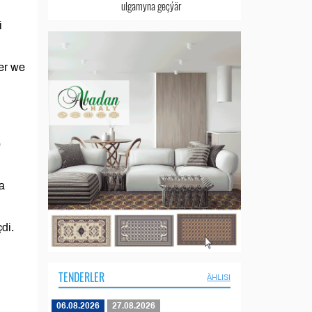
ulgamyna geçýär
i
er we
e
sa
di.
TENDERLER
ÄHLISI
06.08.2026
27.08.2026