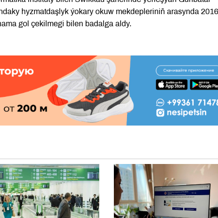
syndaky hyzmatdaşlyk ýokary okuw mekdepleriniň arasynda 2016
ama gol çekilmegi bilen badalga aldy.