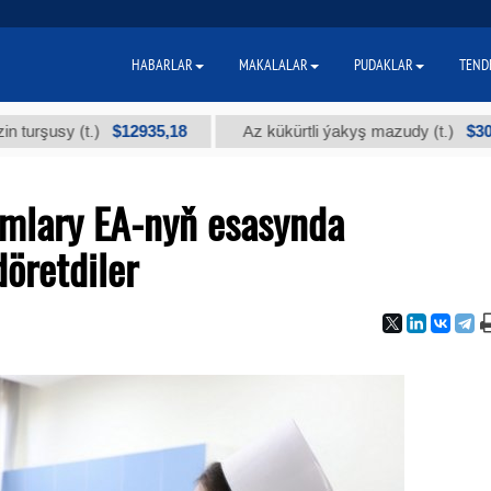
HABARLAR
MAKALALAR
PUDAKLAR
TEND
$12935,18
$300
sy (t.)
Az kükürtli ýakyş mazudy (t.)
mlary EA-nyň esasynda
öretdiler