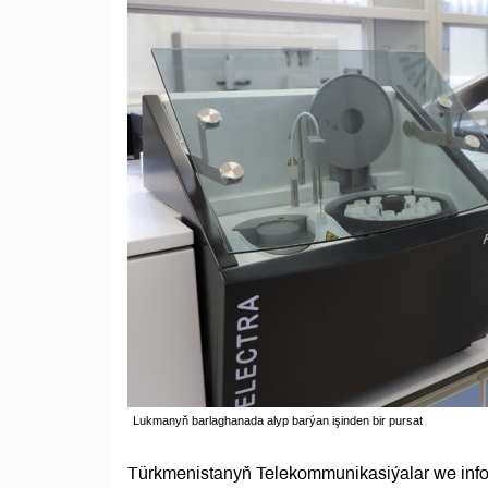
Lukmanyň barlaghanada alyp barýan işinden bir pursat
Türkmenistanyň Telekommunikasiýalar we infor