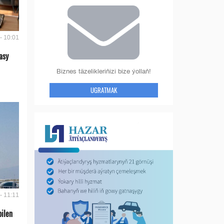
- 10:01
asy
Biznes täzelikleriňizi bize ýollaň!
UGRATMAK
- 11:11
bilen