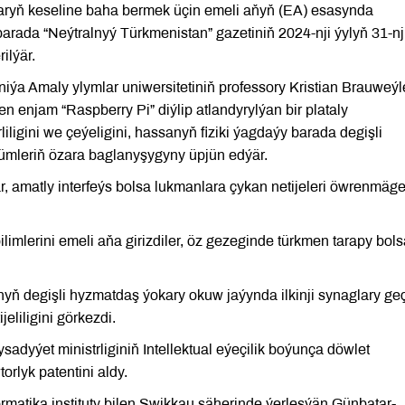
laryň keseline baha bermek üçin emeli aňyň (EA) esasynda
arada “Neýtralnyý Türkmenistan” gazetiniň 2024-nji ýylyň 31-nj
ilýär.
ýa Amaly ylymlar uniwersitetiniň professory Kristian Brauweýl
n enjam “Raspberry Pi” diýlip atlandyrylýan bir plataly
ligini we çeýeligini, hassanyň fiziki ýagdaýy barada degişli
zümleriň özara baglanyşygyny üpjün edýär.
, amatly interfeýs bolsa lukmanlara çykan netijeleri öwrenmäg
ilimlerini emeli aňa girizdiler, öz gezeginde türkmen tarapy bol
ň degişli hyzmatdaş ýokary okuw jaýynda ilkinji synaglary geç
jeliligini görkezdi.
dyýet ministrliginiň Intellektual eýeçilik boýunça döwlet
rlyk patentini aldy.
matika instituty bilen Swikkau şäherinde ýerleşýän Günbatar-