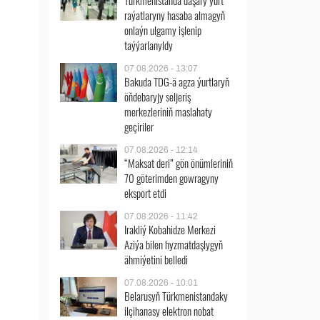
Türkmenistanda daşary ýurt
raýatlaryny hasaba almagyň
onlaýn ulgamy işlenip
taýýarlanyldy
07.08.2026 - 13:07
Bakuda TDG-ä agza ýurtlaryň
öňdebaryjy seljeriş
merkezleriniň maslahaty
geçiriler
07.08.2026 - 12:14
“Maksat deri” gön önümleriniň
70 göterimden gowragyny
eksport etdi
07.08.2026 - 11:42
Irakliý Kobahidze Merkezi
Aziýa bilen hyzmatdaşlygyň
ähmiýetini belledi
07.08.2026 - 10:01
Belarusyň Türkmenistandaky
ilçihanasy elektron nobat