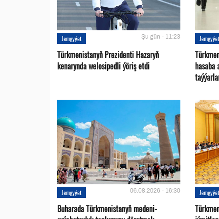
Şu gün - 11:23
Jemgyýet
Jemgyýe
Türkmenistanyň Prezidenti Hazaryň
Türkmen
kenarynda welosipedli ýöriş etdi
hasaba 
taýýarla
06.08.2026 - 16:30
Jemgyýet
Jemgyýe
Buharada Türkmenistanyň medeni-
Türkmen