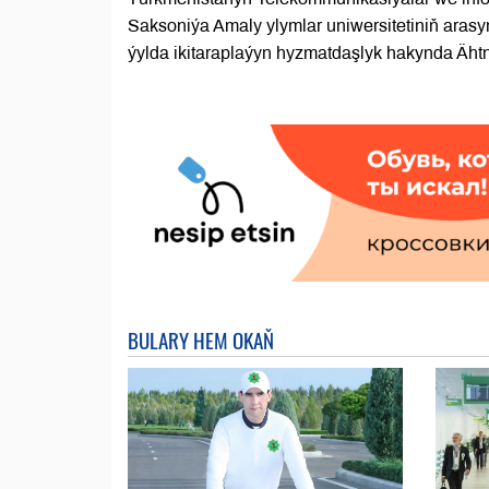
Saksoniýa Amaly ylymlar uniwersitetiniň ara
ýylda ikitaraplaýyn hyzmatdaşlyk hakynda Ähtn
BULARY HEM OKAŇ