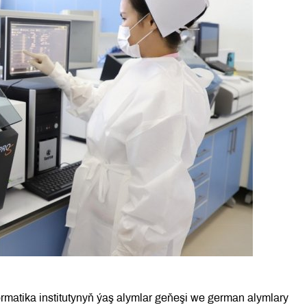
matika institutynyň ýaş alymlar geňeşi we german alymlary