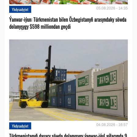
05.08.2026 - 14:35
Ykdysadyýet
Ýanwar-iýun: Türkmenistan bilen Özbegistanyň arasyndaky söwda
dolanyşygy $598 milliondan geçdi
04.08.2026 - 16:57
Ykdysadyýet
Türkmenistanyň daşary söwda dolanyşygy ýanwar-iýul aýlarynda 9