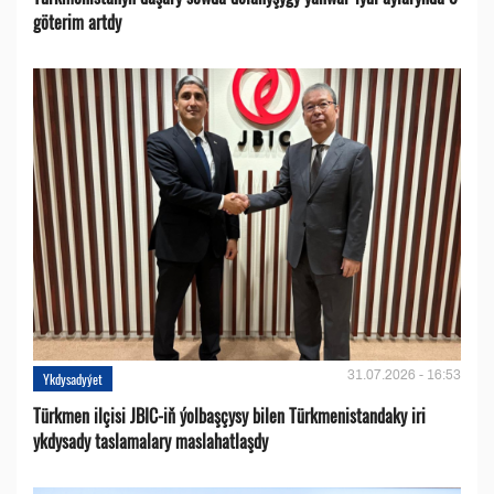
göterim artdy
31.07.2026 - 16:53
Ykdysadyýet
Türkmen ilçisi JBIC-iň ýolbaşçysy bilen Türkmenistandaky iri
ykdysady taslamalary maslahatlaşdy