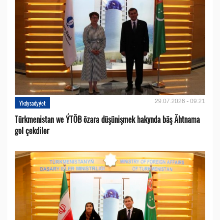
29.07.2026 - 09:21
Ykdysadyýet
Türkmenistan we ÝTÖB özara düşünişmek hakynda bäş Ähtnama
gol çekdiler