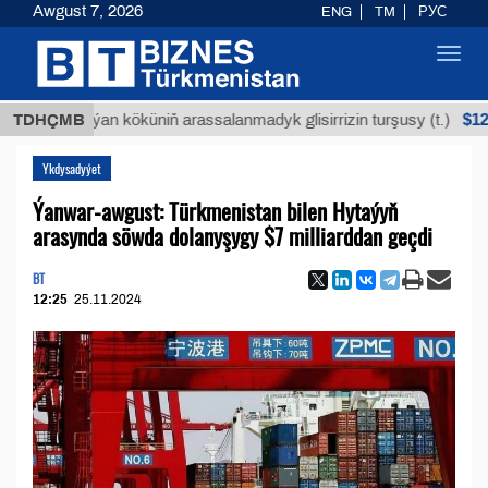
Awgust 7, 2026
ENG
TM
РУС
Toggl
navig
$12935,18
TDHÇMB
Buýan köküniň arassalanmadyk glisirrizin turşusy (t.)
Ykdysadyýet
Ýanwar-awgust: Türkmenistan bilen Hytaýyň
arasynda söwda dolanyşygy $7 milliarddan geçdi
BT
12:25
25.11.2024