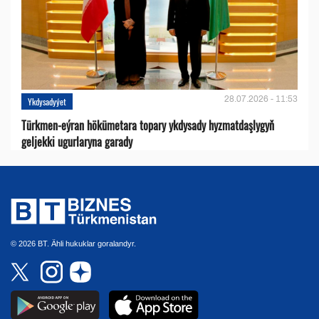
28.07.2026 - 11:53
Ykdysadyýet
Türkmen-eýran hökümetara topary ykdysady hyzmatdaşlygyň
geljekki ugurlaryna garady
© 2026 BT. Ähli hukuklar goralandyr.