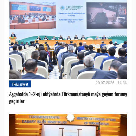
29.07.2026 - 14:34
Ykdysadyýet
Aşgabatda 1–2-nji oktýabrda Türkmenistanyň maýa goýum forumy
geçiriler