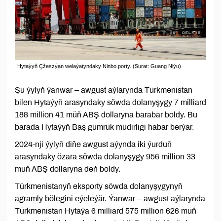
Hytaýyň Çžeszýan welaýatyndaky Ninbo porty. (Surat: Guang Niýu)
Şu ýylyň ýanwar – awgust aýlarynda Türkmenistan
bilen Hytaýyň arasyndaky söwda dolanyşygy 7 milliard
188 million 41 müň ABŞ dollaryna barabar boldy. Bu
barada Hytaýyň Baş gümrük müdirligi habar berýär.
2024-nji ýylyň diňe awgust aýynda iki ýurduň
arasyndaky özara söwda dolanyşygy 956 million 33
müň ABŞ dollaryna deň boldy.
Türkmenistanyň eksporty söwda dolanyşygynyň
agramly bölegini eýeleýär. Ýanwar – awgust aýlarynda
Türkmenistan Hytaýa 6 milliard 575 million 626 müň