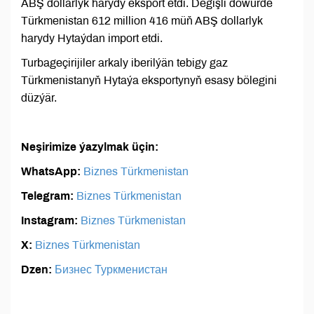
ABŞ dollarlyk harydy eksport etdi. Degişli döwürde
Türkmenistan 612 million 416 müň ABŞ dollarlyk
harydy Hytaýdan import etdi.
Turbageçirijiler arkaly iberilýän tebigy gaz
Türkmenistanyň Hytaýa eksportynyň esasy bölegini
düzýär.
Neşirimize ýazylmak üçin:
WhatsApp:
Biznes Türkmenistan
Telegram:
Biznes Türkmenistan
Instagram:
Biznes Türkmenistan
X:
Biznes Türkmenistan
Dzen:
Бизнес Туркменистан