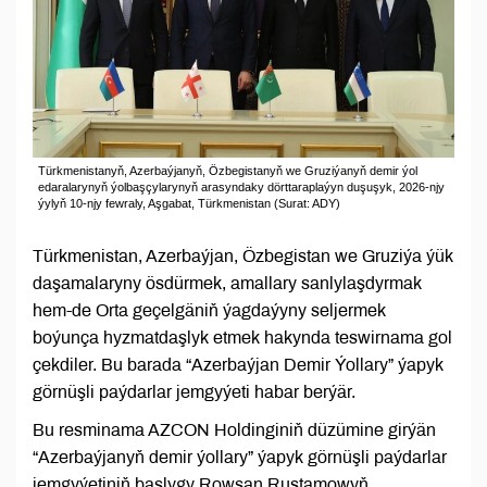
Türkmenistanyň, Azerbaýjanyň, Özbegistanyň we Gruziýanyň demir ýol
edaralarynyň ýolbaşçylarynyň arasyndaky dörttaraplaýyn duşuşyk, 2026-njy
ýylyň 10-njy fewraly, Aşgabat, Türkmenistan (Surat: ADY)
Türkmenistan, Azerbaýjan, Özbegistan we Gruziýa ýük
daşamalaryny ösdürmek, amallary sanlylaşdyrmak
hem-de Orta geçelgäniň ýagdaýyny seljermek
boýunça hyzmatdaşlyk etmek hakynda teswirnama gol
çekdiler. Bu barada “Azerbaýjan Demir Ýollary” ýapyk
görnüşli paýdarlar jemgyýeti habar berýär.
Bu resminama AZCON Holdinginiň düzümine girýän
“Azerbaýjanyň demir ýollary” ýapyk görnüşli paýdarlar
jemgyýetiniň başlygy Rowşan Rustamowyň,