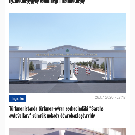
hyzmatdaşlygyny ösdürmegi maslahatlaşdy
28.07.2026 - 17:47
Logistika
Türkmenistanda türkmen-eýran serhedindäki “Sarahs
awtoýollary” gümrük nokady döwrebaplaşdyryldy