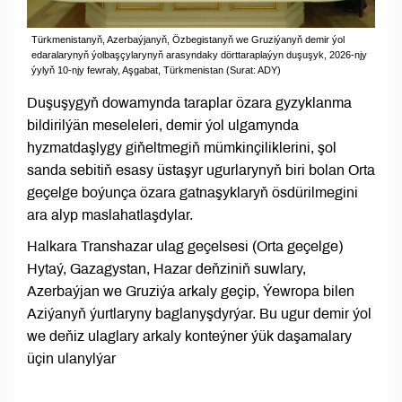
Türkmenistanyň, Azerbaýjanyň, Özbegistanyň we Gruziýanyň demir ýol
edaralarynyň ýolbaşçylarynyň arasyndaky dörttaraplaýyn duşuşyk, 2026-njy
ýylyň 10-njy fewraly, Aşgabat, Türkmenistan (Surat: ADY)
Duşuşygyň dowamynda taraplar özara gyzyklanma
bildirilýän meseleleri, demir ýol ulgamynda
hyzmatdaşlygy giňeltmegiň mümkinçiliklerini, şol
sanda sebitiň esasy üstaşyr ugurlarynyň biri bolan Orta
geçelge boýunça özara gatnaşyklaryň ösdürilmegini
ara alyp maslahatlaşdylar.
Halkara Transhazar ulag geçelsesi (Orta geçelge)
Hytaý, Gazagystan, Hazar deňziniň suwlary,
Azerbaýjan we Gruziýa arkaly geçip, Ýewropa bilen
Aziýanyň ýurtlaryny baglanyşdyrýar. Bu ugur demir ýol
we deňiz ulaglary arkaly konteýner ýük daşamalary
üçin ulanylýar