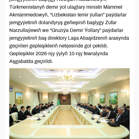
Türkmenistanyň demir ýol ulaglary ministri Mämmet
Akmämmedowyň, “Uzbekistan temir ýullari” paýdarlar
jemgyýetiniň dolandyryş geňeşiniň başlygy Zufar
Narzullaýewiň we “Gruziýa Demir Ýollary” paýdarlar
jemgyýetiniň baş direktory Laşa Abaşidzeniň arasynda
geçirilen gepleşikleriň netijesinde gol çekildi.
Gepleşikler 2026-njy ýylyň 10-njy fewralynda
Aşgabatda geçirildi.