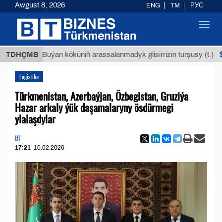
Awgust 8, 2026
ENG
TM
РУС
Toggl
navig
$12935,1
TDHÇMB
Buýan köküniň arassalanmadyk glisirrizin turşusy (t.)
Logistika
Türkmenistan, Azerbaýjan, Özbegistan, Gruziýa
Hazar arkaly ýük daşamalaryny ösdürmegi
ylalaşdylar
BT
17:21
10.02.2026