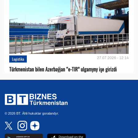
27.07.2026 - 12:14
Logistika
Türkmenistan bilen Azerbaýjan “e-TIR” ulgamyny işe girizdi
© 2026 BT. Ähli hukuklar goralandyr.