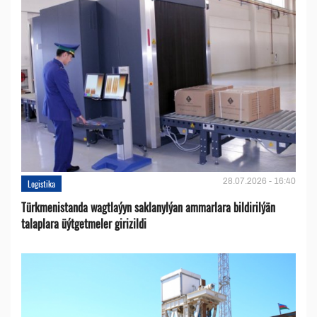
28.07.2026 - 16:40
Logistika
Türkmenistanda wagtlaýyn saklanylýan ammarlara bildirilýän
talaplara üýtgetmeler girizildi