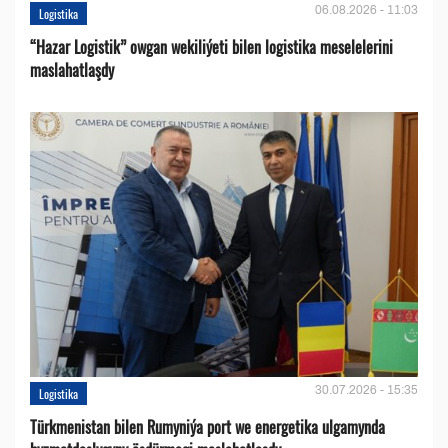
06.08.2026 - 11:03
Logistika
“Hazar Logistik” owgan wekiliýeti bilen logistika meselelerini
maslahatlaşdy
30.07.2026 - 15:35
Logistika
Türkmenistan bilen Rumyniýa port we energetika ulgamynda