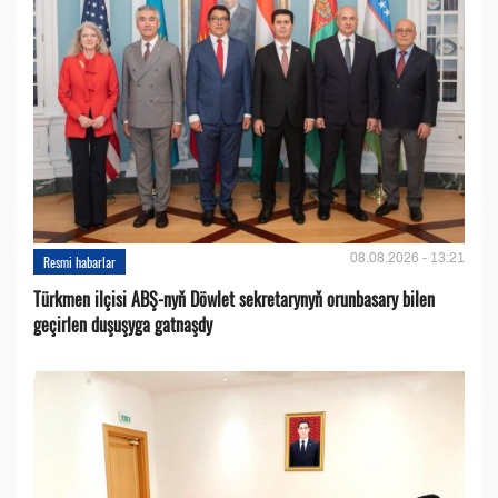
08.08.2026 - 13:21
Resmi habarlar
Türkmen ilçisi ABŞ-nyň Döwlet sekretarynyň orunbasary bilen
geçirlen duşuşyga gatnaşdy