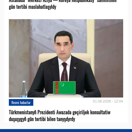
gün tertibi maslahatlaşyldy
01.08.2026 - 12:04
Resmi habarlar
Türkmenistanyň Prezidenti Awazada geçiriljek konsultatiw
duşuşygyň gün tertibi bilen tanyşdyrdy