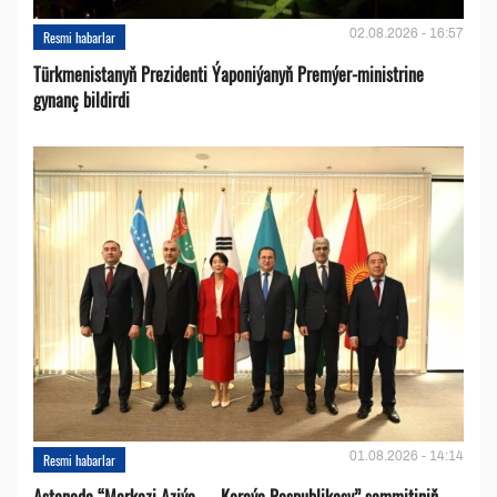
02.08.2026 - 16:57
Resmi habarlar
Türkmenistanyň Prezidenti Ýaponiýanyň Premýer-ministrine
gynanç bildirdi
01.08.2026 - 14:14
Resmi habarlar
Astanada “Merkezi Aziýa — Koreýa Respublikasy” sammitiniň