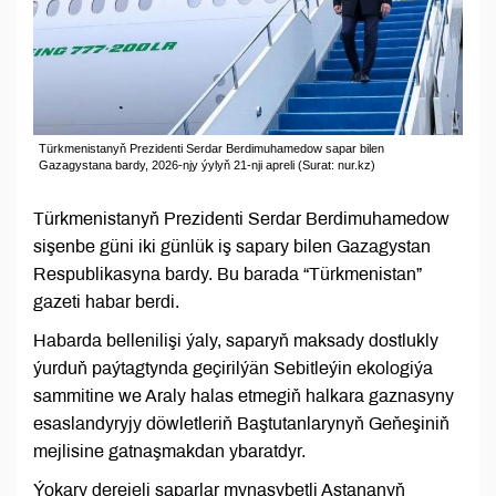
Türkmenistanyň Prezidenti Serdar Berdimuhamedow sapar bilen
Gazagystana bardy, 2026-njy ýylyň 21-nji apreli (Surat: nur.kz)
Türkmenistanyň Prezidenti Serdar Berdimuhamedow
sişenbe güni iki günlük iş sapary bilen Gazagystan
Respublikasyna bardy. Bu barada “Türkmenistan”
gazeti habar berdi.
Habarda bellenilişi ýaly, saparyň maksady dostlukly
ýurduň paýtagtynda geçirilýän Sebitleýin ekologiýa
sammitine we Araly halas etmegiň halkara gaznasyny
esaslandyryjy döwletleriň Baştutanlarynyň Geňeşiniň
mejlisine gatnaşmakdan ybaratdyr.
Ýokary derejeli saparlar mynasybetli Astananyň