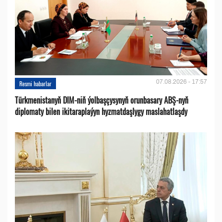
07.08.2026 - 17:57
Resmi habarlar
Türkmenistanyň DIM-niň ýolbaşçysynyň orunbasary ABŞ-nyň
diplomaty bilen ikitaraplaýyn hyzmatdaşlygy maslahatlaşdy