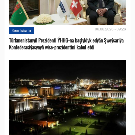
06.08.2026 - 09:26
Resmi habarlar
Türkmenistanyň Prezidenti ÝHHG-na başlyklyk edýän Şweýsariýa
Konfederasiýasynyň wise-prezidentini kabul etdi