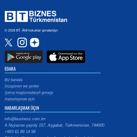
© 2026 BT. Ähli hukuklar goralandyr.
EDARA
Biz barada
Düzgünler we şertler
Şahsy maglumatlaryň goragy
Habarlaşmak üçin
HABARLAŞMAK ÜÇIN
info@business.com.tm
A.Nyýazow şaýoly 157, Aşgabat, Türkmenistan, 744000
+993 61 89 14 98