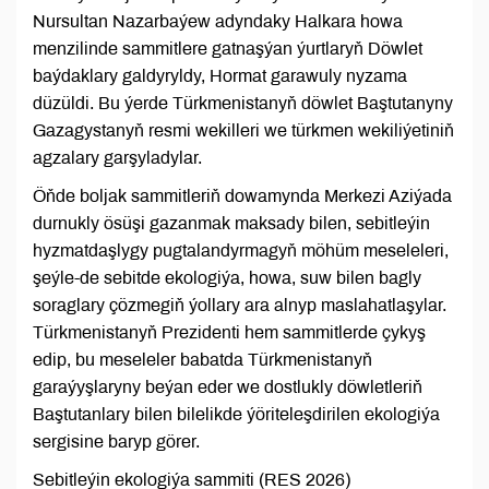
Nursultan Nazarbaýew adyndaky Halkara howa
menzilinde sammitlere gatnaşýan ýurtlaryň Döwlet
baýdaklary galdyryldy, Hormat garawuly nyzama
düzüldi. Bu ýerde Türkmenistanyň döwlet Baştutanyny
Gazagystanyň resmi wekilleri we türkmen wekiliýetiniň
agzalary garşyladylar.
Öňde boljak sammitleriň dowamynda Merkezi Aziýada
durnukly ösüşi gazanmak maksady bilen, sebitleýin
hyzmatdaşlygy pugtalandyrmagyň möhüm meseleleri,
şeýle-de sebitde ekologiýa, howa, suw bilen bagly
soraglary çözmegiň ýollary ara alnyp maslahatlaşylar.
Türkmenistanyň Prezidenti hem sammitlerde çykyş
edip, bu meseleler babatda Türkmenistanyň
garaýyşlaryny beýan eder we dostlukly döwletleriň
Baştutanlary bilen bilelikde ýöriteleşdirilen ekologiýa
sergisine baryp görer.
Sebitleýin ekologiýa sammiti (RES 2026)