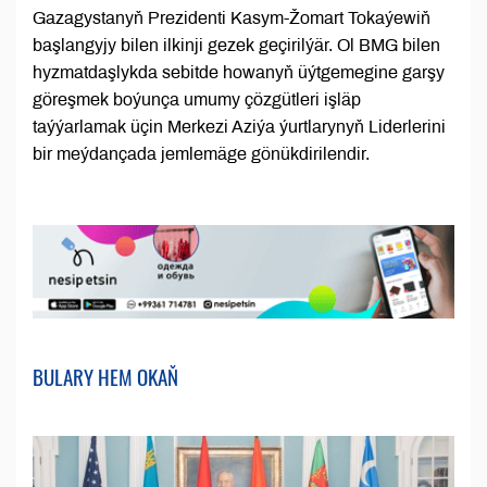
Gazagystanyň Prezidenti Kasym-Žomart Tokaýewiň
başlangyjy bilen ilkinji gezek geçirilýär. Ol BMG bilen
hyzmatdaşlykda sebitde howanyň üýtgemegine garşy
göreşmek boýunça umumy çözgütleri işläp
taýýarlamak üçin Merkezi Aziýa ýurtlarynyň Liderlerini
bir meýdançada jemlemäge gönükdirilendir.
BULARY HEM OKAŇ