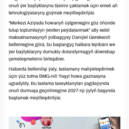
onuň ýer baýlyklaryna täsirini çaklamak üçin emeli aň
tehnologiýalaryny goýmak meýilleşdirilýär.
“Merkezi Aziýada howanyň üýtgemegini göz öňünde
tutup toplumlaýyn ýerden peýdalanmak” atly sebit
maksatnamasynyň ýolbaşçysy Daniýel Gerekeniň
bellemegine görä, bu başlangyç halkara tejribäni we
ýer baýlyklaryny durnukly dolandyrmagyň döwrebap
çemeleşmelerini birleşdirer.
Habarda bellenilişi ýaly, taslamany maliýeleşdirmek
üçin ýüz tutma BMG-niň Ýaşyl howa gaznasyna
ugradyldy. Bu taslama tassyklanylan ýagdaýynda
onuň durmuşa geçirilmegine 2027-nji ýylyň başynda
başlamak meýilleşdirilýär.