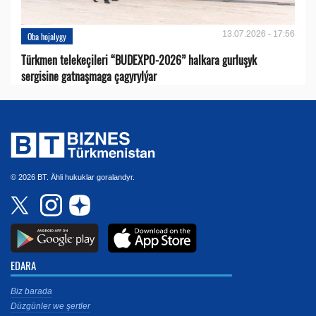
13.07.2026 - 17:56
Oba hojalygy
Türkmen telekeçileri “BUDEXPO-2026” halkara gurluşyk
sergisine gatnaşmaga çagyrylýar
© 2026 BT. Ähli hukuklar goralandyr.
EDARA
Biz barada
Düzgünler we şertler