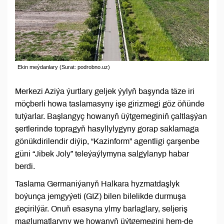
Ekin meýdanlary (Surat: podrobno.uz)
Merkezi Aziýa ýurtlary geljek ýylyň başynda täze iri
möçberli howa taslamasyny işe girizmegi göz öňünde
tutýarlar. Başlangyç howanyň üýtgemeginiň çaltlaşýan
şertlerinde topragyň hasyllylygyny gorap saklamaga
gönükdirilendir diýip, “Kazinform” agentligi çarşenbe
güni “Jibek Joly” teleýaýlymyna salgylanyp habar
berdi.
Taslama Germaniýanyň Halkara hyzmatdaşlyk
boýunça jemgyýeti (GIZ) bilen bilelikde durmuşa
geçirilýär. Onuň esasyna ylmy barlaglary, seljeriş
maglumatlaryny we howanyň üýtgemegini hem-de