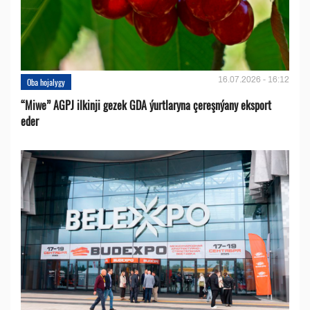
16.07.2026 - 16:12
Oba hojalygy
“Miwe” AGPJ ilkinji gezek GDA ýurtlaryna çereşnýany eksport
eder