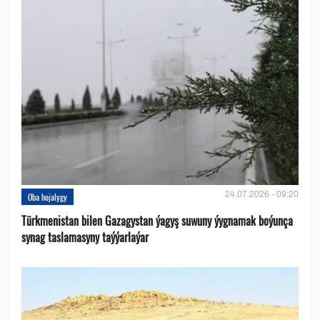
24.07.2026 - 09:20
Oba hojalygy
Türkmenistan bilen Gazagystan ýagyş suwuny ýygnamak boýunça
synag taslamasyny taýýarlaýar