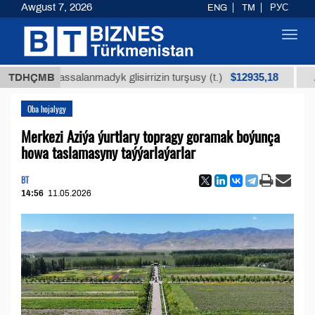
Awgust 7, 2026
ENG
TM
РУС
Toggl
navig
$12935,18
ň arassalanmadyk glisirrizin turşusy (t.)
TDHÇMB
Az kükü
Oba hojalygy
Merkezi Aziýa ýurtlary topragy goramak boýunça
howa taslamasyny taýýarlaýarlar
BT
14:56
11.05.2026