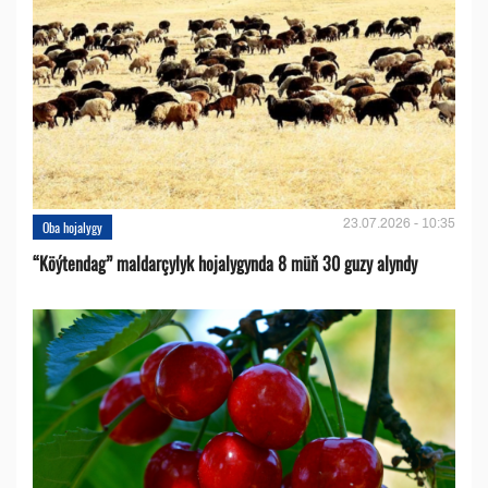
23.07.2026 - 10:35
Oba hojalygy
“Köýtendag” maldarçylyk hojalygynda 8 müň 30 guzy alyndy