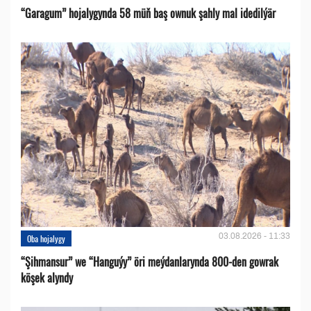
“Garagum” hojalygynda 58 müň baş ownuk şahly mal idedilýär
03.08.2026 - 11:33
Oba hojalygy
“Şihmansur” we “Hanguýy” öri meýdanlarynda 800-den gowrak
köşek alyndy