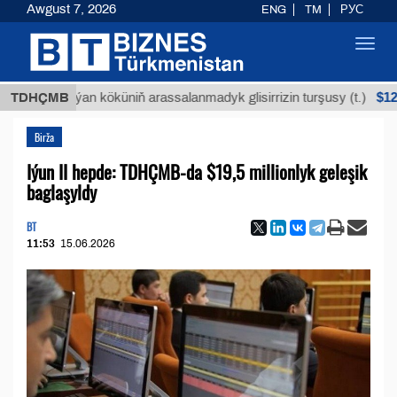
Awgust 7, 2026
ENG
TM
РУС
Toggl
navig
$12935,18
TDHÇMB
Buýan köküniň arassalanmadyk glisirrizin turşusy (t.)
Birža
Iýun II hepde: TDHÇMB-da $19,5 millionlyk geleşik
baglaşyldy
BT
11:53
15.06.2026