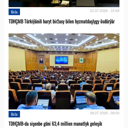
22.07.2026 - 15:49
Birža
TDHÇMB Türkiýäniň haryt biržasy bilen hyzmatdaşlygy ösdürýär
08.07.2026 - 09:00
Birža
TDHÇMB-da sişenbe güni 63,4 million manatlyk geleşik