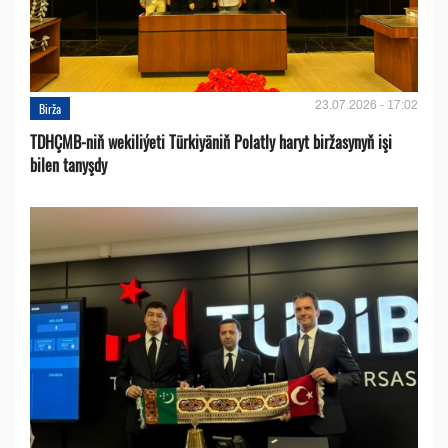
23.07.2026 - 17:02
Birža
TDHÇMB-niň wekiliýeti Türkiyäniň Polatly haryt biržasynyň işi
bilen tanyşdy