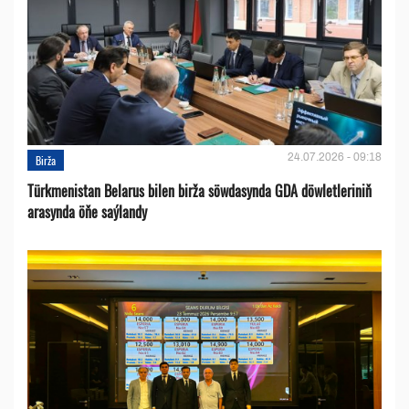
24.07.2026 - 09:18
Birža
Türkmenistan Belarus bilen birža söwdasynda GDA döwletleriniň
arasynda öňe saýlandy