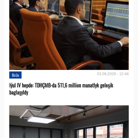
03.08.2026 - 12:48
Birža
Iýul IV hepde: TDHÇMB-da 511,6 million manatlyk geleşik
baglaşyldy