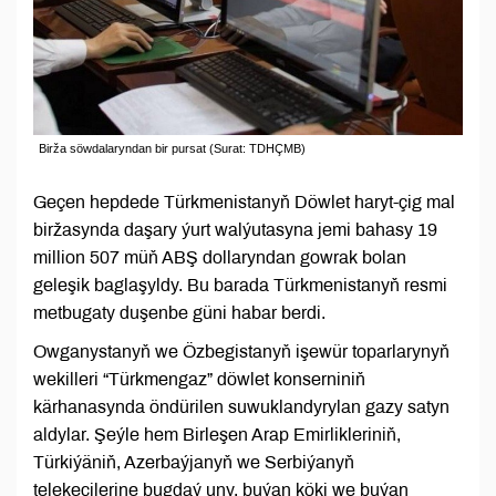
Birža söwdalaryndan bir pursat (Surat: TDHÇMB)
Geçen hepdede Türkmenistanyň Döwlet haryt-çig mal
biržasynda daşary ýurt walýutasyna jemi bahasy 19
million 507 müň ABŞ dollaryndan gowrak bolan
geleşik baglaşyldy. Bu barada Türkmenistanyň resmi
metbugaty duşenbe güni habar berdi.
Owganystanyň we Özbegistanyň işewür toparlarynyň
wekilleri “Türkmengaz” döwlet konserniniň
kärhanasynda öndürilen suwuklandyrylan gazy satyn
aldylar. Şeýle hem Birleşen Arap Emirlikleriniň,
Türkiýäniň, Azerbaýjanyň we Serbiýanyň
telekeçilerine bugdaý uny, buýan köki we buýan