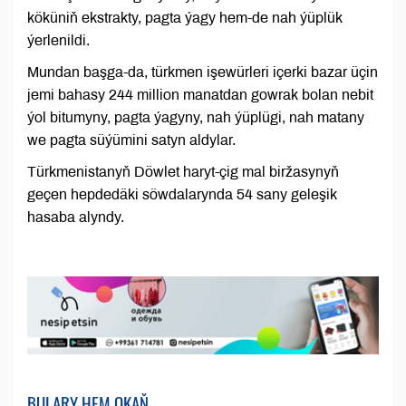
köküniň ekstrakty, pagta ýagy hem-de nah ýüplük
ýerlenildi.
Mundan başga-da, türkmen işewürleri içerki bazar üçin
jemi bahasy 244 million manatdan gowrak bolan nebit
ýol bitumyny, pagta ýagyny, nah ýüplügi, nah matany
we pagta süýümini satyn aldylar.
Türkmenistanyň Döwlet haryt-çig mal biržasynyň
geçen hepdedäki söwdalarynda 54 sany geleşik
hasaba alyndy.
BULARY HEM OKAŇ