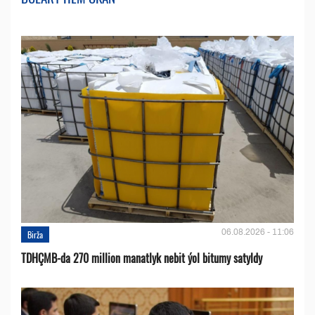
06.08.2026 - 11:06
Birža
TDHÇMB-da 270 million manatlyk nebit ýol bitumy satyldy