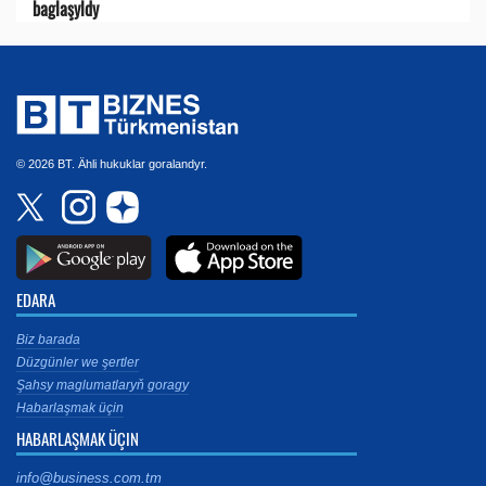
baglaşyldy
© 2026 BT. Ähli hukuklar goralandyr.
EDARA
Biz barada
Düzgünler we şertler
Şahsy maglumatlaryň goragy
Habarlaşmak üçin
HABARLAŞMAK ÜÇIN
info@business.com.tm