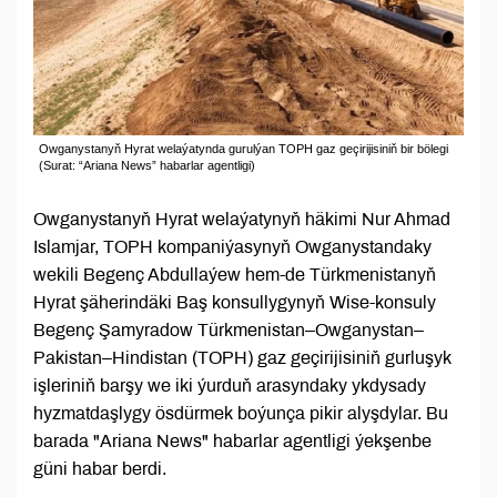
Owganystanyň Hyrat welaýatynda gurulýan TOPH gaz geçirijisiniň bir bölegi
(Surat: “Ariana News” habarlar agentligi)
Owganystanyň Hyrat welaýatynyň häkimi Nur Ahmad
Islamjar, TOPH kompaniýasynyň Owganystandaky
wekili Begenç Abdullaýew hem-de Türkmenistanyň
Hyrat şäherindäki Baş konsullygynyň Wise-konsuly
Begenç Şamyradow Türkmenistan–Owganystan–
Pakistan–Hindistan (TOPH) gaz geçirijisiniň gurluşyk
işleriniň barşy we iki ýurduň arasyndaky ykdysady
hyzmatdaşlygy ösdürmek boýunça pikir alyşdylar. Bu
barada "Ariana News" habarlar agentligi ýekşenbe
güni habar berdi.