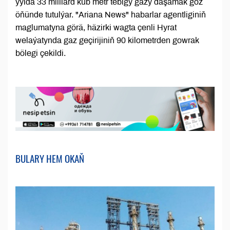
ýylda 33 milliard kub metr tebigy gazy daşamak göz
öňünde tutulýar. "Ariana News" habarlar agentliginiň
maglumatyna görä, häzirki wagta çenli Hyrat
welaýatynda gaz geçirijiniň 90 kilometrden gowrak
bölegi çekildi.
BULARY HEM OKAŇ