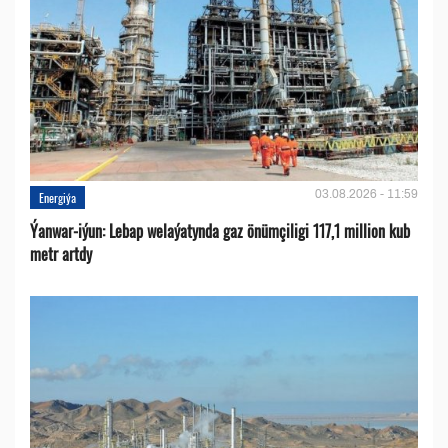
03.08.2026 - 11:59
Energiýa
Ýanwar-iýun: Lebap welaýatynda gaz önümçiligi 117,1 million kub
metr artdy