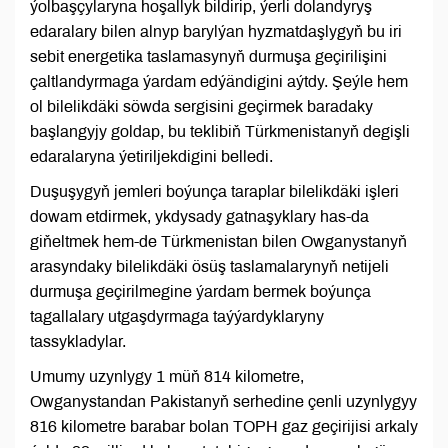
ýolbaşçylaryna hoşallyk bildirip, ýerli dolandyryş
edaralary bilen alnyp barylýan hyzmatdaşlygyň bu iri
sebit energetika taslamasynyň durmuşa geçirilişini
çaltlandyrmaga ýardam edýändigini aýtdy. Şeýle hem
ol bilelikdäki söwda sergisini geçirmek baradaky
başlangyjy goldap, bu teklibiň Türkmenistanyň degişli
edaralaryna ýetiriljekdigini belledi.
Duşuşygyň jemleri boýunça taraplar bilelikdäki işleri
dowam etdirmek, ykdysady gatnaşyklary has-da
giňeltmek hem-de Türkmenistan bilen Owganystanyň
arasyndaky bilelikdäki ösüş taslamalarynyň netijeli
durmuşa geçirilmegine ýardam bermek boýunça
tagallalary utgaşdyrmaga taýýardyklaryny
tassykladylar.
Umumy uzynlygy 1 müň 814 kilometre,
Owganystandan Pakistanyň serhedine çenli uzynlygyy
816 kilometre barabar bolan TOPH gaz geçirijisi arkaly