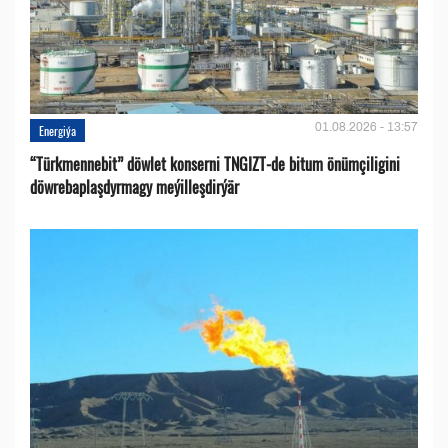
01.08.2026 - 13:57
Energiýa
“Türkmennebit” döwlet konserni TNGIZT-de bitum önümçiligini
döwrebaplaşdyrmagy meýilleşdirýär