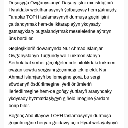
Duşuşyga Owganystanyň Daşary işler ministrliginiň
Hyratdaky wekilhanasynyň ýolbaşçysy hem gatnaşdy.
Taraplar TOPH taslamasynyň durmuşa geçirilişini
çaltlandyrmak hem-de ikitaraplaýyn ykdysady
gatnaşyklary pugtalandyrmak meselelerine aýratyn
üns berdiler.
Gepleşikleriň dowamynda Nur Ahmad Islamjar
Owganystanyň Turgundy we Türkmenistanyň
Serhetabat serhet-geçelgelerinde bilelikdäki türkmen-
owgan söwda sergisini geçirmegi teklip etdi. Nur
Ahmad Islamjaryň bellemegine görä, bu sergi
söwdanyň ösdürilmegine, ýerli önümleriň
ilerledilmegine hem-de goňşy ýurtlaryň arasyndaky
ykdysady hyzmatdaşlygyň giňeldilmegine ýardam
berip biler.
Begenç Abdullaýew TOPH taslamasynyň durmuşa
geçirilmegine berýän goldawy üçin Hyrat welaýatynyň