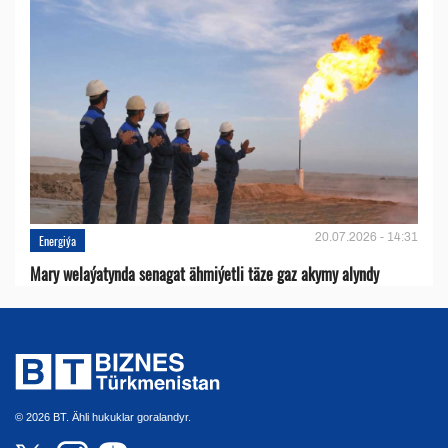
20.07.2026 - 14:31
Energiýa
Mary welaýatynda senagat ähmiýetli täze gaz akymy alyndy
© 2026 BT. Ähli hukuklar goralandyr.