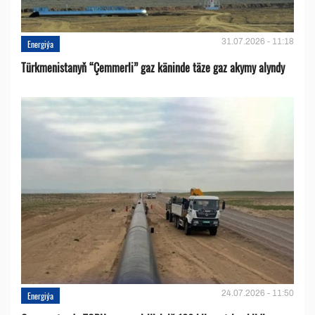
31.07.2026 - 11:18
Energiýa
Türkmenistanyň “Çemmerli” gaz käninde täze gaz akymy alyndy
24.07.2026 - 11:50
Energiýa