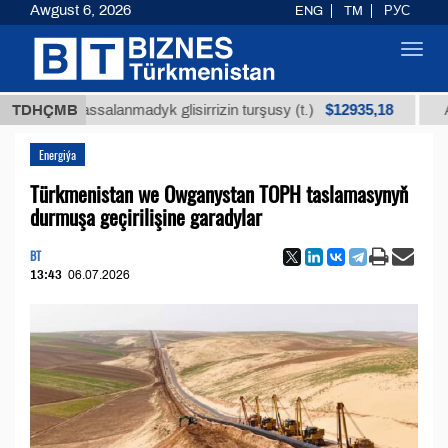
Awgust 6, 2026
ENG
TM
РУС
Toggl
navig
$12935,18
 arassalanmadyk glisirrizin turşusy (t.)
TDHÇMB
Az kükür
Energiýa
Türkmenistan we Owganystan TOPH taslamasynyň
durmuşa geçirilişine garadylar
BT
13:43
06.07.2026