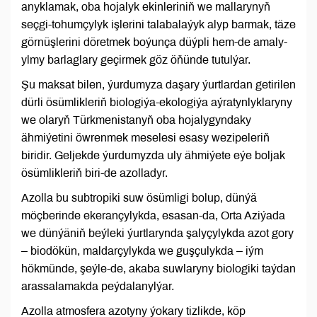
anyklamak, oba hojalyk ekinleriniň we mallarynyň
seçgi-tohumçylyk işlerini talabalaýyk alyp barmak, täze
görnüşlerini döretmek boýunça düýpli hem-de amaly-
ylmy barlaglary geçirmek göz öňünde tutulýar.
Şu maksat bilen, ýurdumyza daşary ýurtlardan getirilen
dürli ösümlikleriň biologiýa-ekologiýa aýratynlyklaryny
we olaryň Türkmenistanyň oba hojalygyndaky
ähmiýetini öwrenmek meselesi esasy wezipeleriň
biridir. Geljekde ýurdumyzda uly ähmiýete eýe boljak
ösümlikleriň biri-de azolladyr.
Azolla bu subtropiki suw ösümligi bolup, dünýä
möçberinde ekerançylykda, esasan-da, Orta Aziýada
we dünýäniň beýleki ýurtlarynda şalyçylykda azot gory
– biodökün, maldarçylykda we guşçulykda – iým
hökmünde, şeýle-de, akaba suwlaryny biologiki taýdan
arassalamakda peýdalanylýar.
Azolla atmosfera azotyny ýokary tizlikde, köp