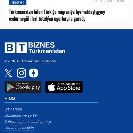
31.07.2026 - 10:44
Jemgyýet
Türkmenistan bilen Türkiýe migrasiýa hyzmatdaşlygyny
ösdürmegiň ileri tutulýan ugurlaryna garady
© 2026 BT. Ähli hukuklar goralandyr.
EDARA
Biz barada
Düzgünler we şertler
Şahsy maglumatlaryň goragy
Habarlaşmak üçin