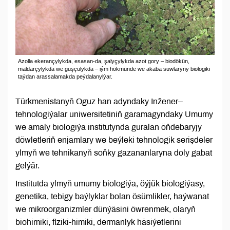
Azolla ekerançylykda, esasan-da, şalyçylykda azot gory – biodökün,
maldarçylykda we guşçulykda – iým hökmünde we akaba suwlaryny biologiki
taýdan arassalamakda peýdalanylýar.
Türkmenistanyň Oguz han adyndaky Inžener–
tehnologiýalar uniwersitetiniň garamagyndaky Umumy
we amaly biologiýa institutynda guralan öňdebaryjy
döwletleriň enjamlary we beýleki tehnologik serişdeler
ylmyň we tehnikanyň soňky gazananlaryna doly gabat
gelýär.
Institutda ylmyň umumy biologiýa, öýjük biologiýasy,
genetika, tebigy baýlyklar bolan ösümlikler, haýwanat
we mikroorganizmler dünýäsini öwrenmek, olaryň
biohimiki, fiziki-himiki, dermanlyk häsiýetlerini