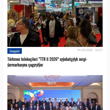
04.08.2026 - 16:07
Jemgyýet
Türkmen telekeçileri “TTR II 2026” syýahatçylyk sergi-
ýarmarkasyna çagyrylýar