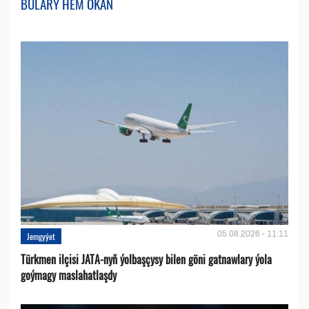
BULARY HEM OKAŇ
05.08.2026 - 11:11
Jemgyýet
Türkmen ilçisi JATA-nyň ýolbaşçysy bilen göni gatnawlary ýola
goýmagy maslahatlaşdy