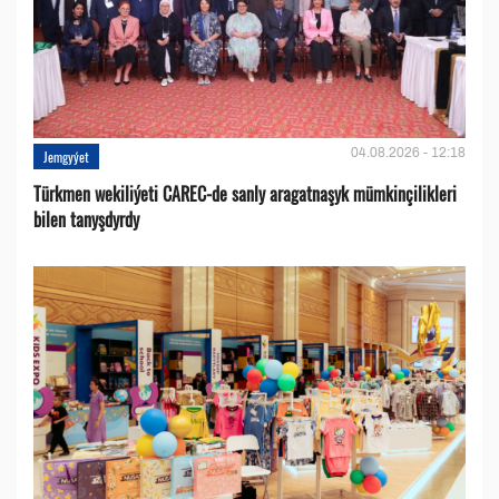
04.08.2026 - 12:18
Jemgyýet
Türkmen wekiliýeti CAREC-de sanly aragatnaşyk mümkinçilikleri
bilen tanyşdyrdy