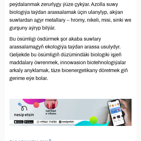
peýdalanmak zerurlygy ýüze çykýar. Azolla suwy
biologiýa taýdan arassalamak üçin ulanylyp, akýan
suwlardan agyr metallary – hromy, nikeli, misi, sinki we
gurşuny aýryp bilýär.
Bu ösümligi ösdürmek şor akaba suwlary
arassalamagyň ekologiýa taýdan arassa usulydyr.
Geljekde bu ösümligiň düzümindäki biologiki işjeň
maddalary öwrenmek, innowasion biotehnologiýalar
arkaly anyklamak, täze bioenergetikany döretmek giň
gerime eýe bolar.