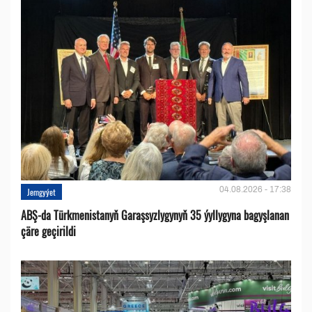
04.08.2026 - 17:38
Jemgyýet
ABŞ-da Türkmenistanyň Garaşsyzlygynyň 35 ýyllygyna bagyşlanan
çäre geçirildi