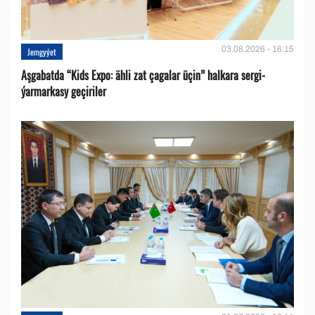
03.08.2026 - 16:15
Jemgyýet
Aşgabatda “Kids Expo: ähli zat çagalar üçin” halkara sergi-
ýarmarkasy geçiriler