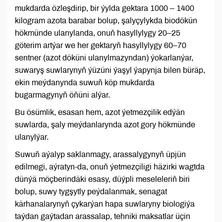
mukdarda özleşdirip, bir ýylda gektara 1000 – 1400
kilogram azota barabar bolup, şalyçylykda biodökün
hökmünde ulanylanda, onuň hasyllylygy 20–25
göterim artýar we her gektaryň hasyllylygy 60–70
sentner (azot döküni ulanylmazyndan) ýokarlanýar,
suwaryş suwlarynyň ýüzüni ýaşyl ýapynja bilen büräp,
ekin meýdanynda suwuň köp mukdarda
bugarmagynyň öňüni alýar.
Bu ösümlik, esasan hem, azot ýetmezçilik edýän
suwlarda, şaly meýdanlarynda azot gory hökmünde
ulanylýar.
Suwuň aýalyp saklanmagy, arassalygynyň üpjün
edilmegi, aýratyn-da, onuň ýetmezçiligi häzirki wagtda
dünýä möçberindäki esasy, düýpli meseleleriň biri
bolup, suwy tygşytly peýdalanmak, senagat
kärhanalarynyň çykarýan hapa suwlaryny biologiýa
taýdan gaýtadan arassalap, tehniki maksatlar üçin