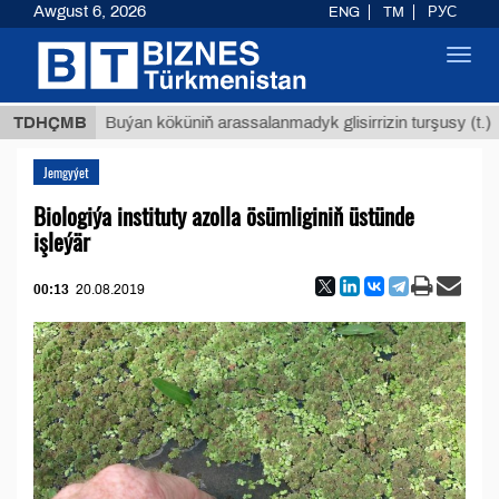
Awgust 6, 2026
ENG
TM
РУС
Toggl
navig
$12935
TDHÇMB
Buýan köküniň arassalanmadyk glisirrizin turşusy (t.)
Jemgyýet
Biologiýa instituty azolla ösümliginiň üstünde
işleýär
00:13
20.08.2019