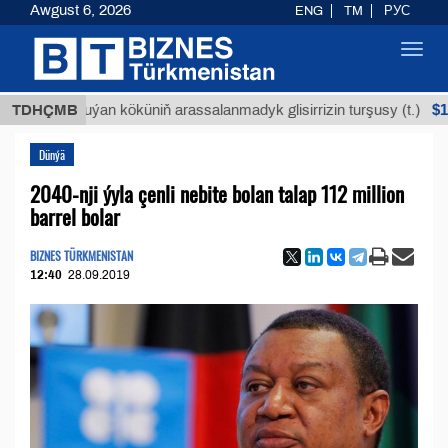
Awgust 6, 2026
ENG
TM
РУС
Toggl
navig
$12935,18
TDHÇMB
Buýan köküniň arassalanmadyk glisirrizin turşusy (t.)
Dünýä
2040-nji ýyla çenli nebite bolan talap 112 million
barrel bolar
BIZNES TÜRKMENISTAN
12:40
28.09.2019