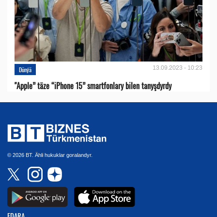
13.09.2023 - 10:23
Dünýä
"Apple” täze “iPhone 15” smartfonlary bilen tanyşdyrdy
© 2026 BT. Ähli hukuklar goralandyr.
EDARA