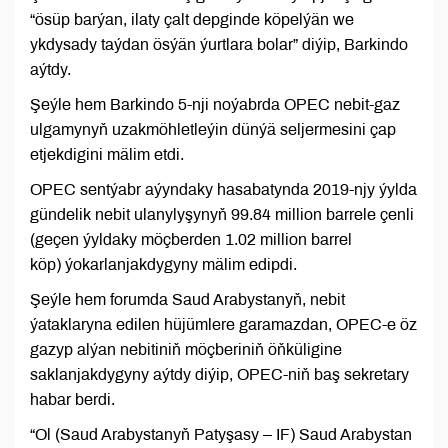
“ösüp barýan, ilaty çalt depginde köpelýän we
ykdysady taýdan ösýän ýurtlara bolar” diýip, Barkindo
aýtdy.
Şeýle hem Barkindo 5-nji noýabrda OPEC nebit-gaz
ulgamynyň uzakmöhletleýin dünýä seljermesini çap
etjekdigini mälim etdi.
OPEC sentýabr aýyndaky hasabatynda 2019-njy ýylda
gündelik nebit ulanylyşynyň 99.84 million barrele çenli
(geçen ýyldaky möçberden 1.02 million barrel
köp) ýokarlanjakdygyny mälim edipdi.
Şeýle hem forumda Saud Arabystanyň, nebit
ýataklaryna edilen hüjümlere garamazdan, OPEC-e öz
gazyp alýan nebitiniň möçberiniň öňküligine
saklanjakdygyny aýtdy diýip, OPEC-niň baş sekretary
habar berdi.
“Ol (Saud Arabystanyň Patyşasy – IF) Saud Arabystan