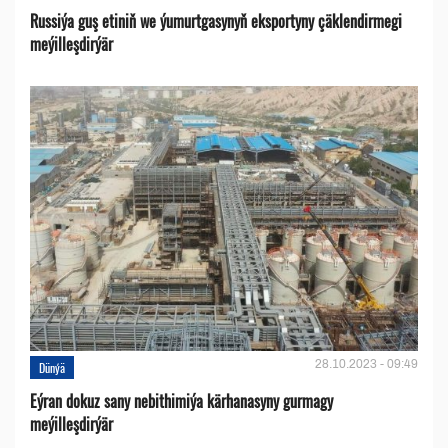
Russiýa guş etiniň we ýumurtgasynyň eksportyny çäklendirmegi
meýilleşdirýär
28.10.2023 - 09:49
Dünýä
Eýran dokuz sany nebithimiýa kärhanasyny gurmagy
meýilleşdirýär