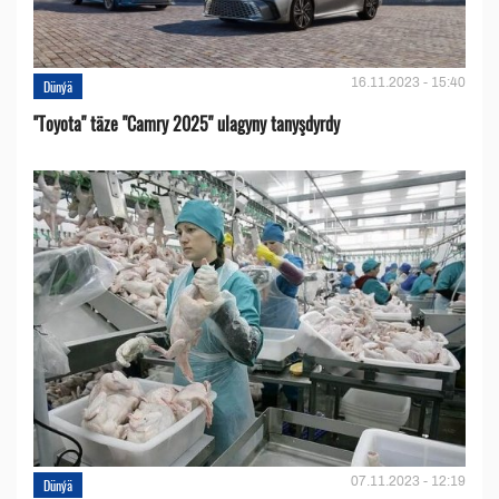
16.11.2023 - 15:40
Dünýä
''Toyota" täze "Camry 2025" ulagyny tanyşdyrdy
07.11.2023 - 12:19
Dünýä