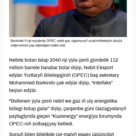
Barkindo 5-nji noýabrda OPEC nebit-gaz ulgamynyň uzakmöhletleýin dünýä
seljermesini çap etjekdigini mälim etdi.
Nebite bolan talap 2040-nji ýyla çenli gündelik 112
million barrele barabar bolar diýip, Nebit Eksport
edýän Ýurtlaryň Bileleşiginiň (OPEC) baş sekretary
Mohammed Barkindo çak edýär diýip, “Interfaks”
beýan edýär.
"Bellenen ýyla çenli nebit we gaz iň uly energetika
bölegi bolup galar” diýip, çarşenbe güni Gazagystanyň
paýtagtynda geçen “Kazenergy” energiýa forumynda
OPEC-niň ýolbaşçysy belledi.
Şonuň bilen bilelikde çig-malyň esasy üpjünçiligi