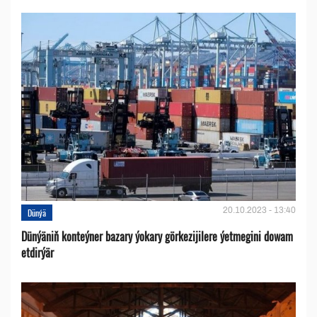
20.10.2023 - 13:40
Dünýä
Dünýäniň konteýner bazary ýokary görkezijilere ýetmegini dowam
etdirýär