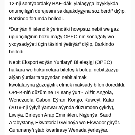
12-nji sentýabrdaky BAE-däki ylalaşyga laýyklykda
önümçiligiň derejesini saklajakdygyna söz berdi” diýip,
Barkindo forumda belledi.
“Dünýäniň islendik ýerindäki howpsuz nebit we gaz
üpjünçiliginiň bozulmagy OPEC-niň senagaty we
ykdysadyýeti üçin täsirini ýetirýär” diýip, Barkindo
belledi.
Nebit Eksport edýän Ýurtlaryň Bileleşigi (OPEC)
halkara we hökümetara bileleşik bolup, nebit gazyp
alýan ýurtlar tarapyndan nebit almak
kwotalaryna gözegçilik etmek maksady bilen döredildi.
OPEK-niň düzümine 14 sany ýurt - Alžir, Angola,
Wenezuela, Gabon, Eýran, Kongo, Kuweýt, Katar
(2019-nji ýylyň ýanwar aýynda düzümden çykdy),
Liwiýa, Birleşen Arap Emirlikleri, Nigeriýa, Saud
Arabystany, Ekwatorial Gwineýa we Ekwador girýär.
Guramanyň ştab kwartirasy Wenada ýerleşýär.