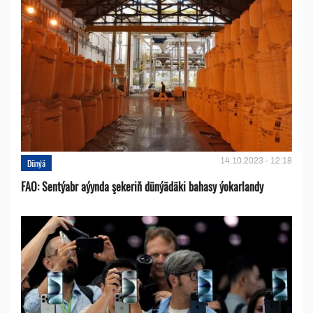
14.10.2023 - 12:18
Dünýä
FAO: Sentýabr aýynda şekeriň dünýädäki bahasy ýokarlandy