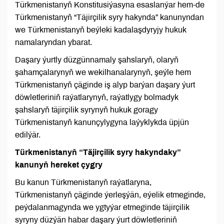
Türkmenistanyň Konstitusiýasyna esaslanýar hem-de
Türkmenistanyň “Täjirçilik syry hakynda” kanunyndan
we Türkmenistanyň beýleki kadalaşdyryjy hukuk
namalaryndan ybarat.
Daşary ýurtly düzgünnamaly şahslaryň, olaryň
şahamçalarynyň we wekilhanalarynyň, şeýle hem
Türkmenistanyň çäginde iş alyp barýan daşary ýurt
döwletleriniň raýatlarynyň, raýatlygy bolmadyk
şahslaryň täjirçilik syrynyň hukuk goragy
Türkmenistanyň kanunçylygyna laýyklykda üpjün
edilýär.
Türkmenistanyň “Täjirçilik syry hakyndaky”
kanunyň hereket çygry
Bu kanun Türkmenistanyň raýatlaryna,
Türkmenistanyň çäginde ýerleşýän, eýelik etmeginde,
peýdalanmagynda we ygtyýar etmeginde täjirçilik
syryny düzýän habar daşary ýurt döwletleriniň