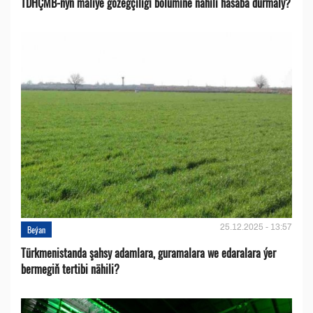
TDHÇMB-nyň maliýe gözegçiligi bölümine nähili hasaba durmaly?
25.12.2025 - 13:57
Beýan
Türkmenistanda şahsy adamlara, guramalara we edaralara ýer
bermegiň tertibi nähili?