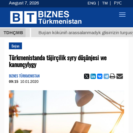
Awgust 7, 2026
ENG
TM
РУС
Toggl
navig
МТ
$12
TDHÇMB
Buýan köküniň arassalanmadyk glisirrizin turşusy (t.)
Beýan
Türkmenistanda täjirçilik syry düşünjesi we
kanunçylygy
BIZNES TÜRKMENISTAN
09:15
10.01.2020