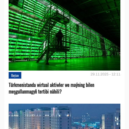
29.11.2025 - 12:11
Beýan
Türkmenistanda wirtual aktiwler we maýning bilen
meşgullanmagyň tertibi nähili?