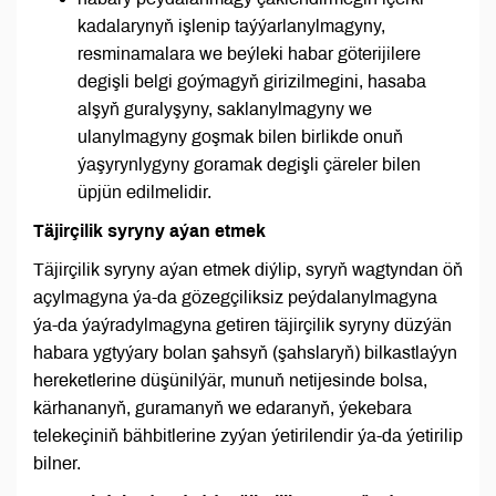
kadalarynyň işlenip taýýarlanylmagyny,
resminamalara we beýleki habar göterijilere
degişli belgi goýmagyň girizilmegini, hasaba
alşyň guralyşyny, saklanylmagyny we
ulanylmagyny goşmak bilen birlikde onuň
ýaşyrynlygyny goramak degişli çäreler bilen
üpjün edilmelidir.
Täjirçilik syryny aýan etmek
Täjirçilik syryny aýan etmek diýlip, syryň wagtyndan öň
açylmagyna ýa-da gözegçiliksiz peýdalanylmagyna
ýa-da ýaýradylmagyna getiren täjirçilik syryny düzýän
habara ygtyýary bolan şahsyň (şahslaryň) bilkastlaýyn
hereketlerine düşünilýär, munuň netijesinde bolsa,
kärhananyň, guramanyň we edaranyň, ýekebara
telekeçiniň bähbitlerine zyýan ýetirilendir ýa-da ýetirilip
bilner.