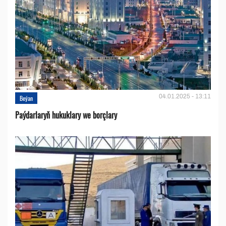
04.01.2025 - 13:11
Beýan
Paýdarlaryň hukuklary we bоrçlary