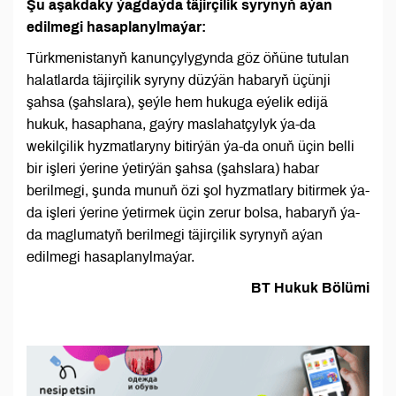
Şu aşakdaky ýagdaýda täjirçilik syrynyň aýan
edilmegi hasaplanylmaýar:
Türkmenistanyň kanunçylygynda göz öňüne tutulan
halatlarda täjirçilik syryny düzýän habaryň üçünji
şahsa (şahslara), şeýle hem hukuga eýelik edijä
hukuk, hasaphana, gaýry maslahatçylyk ýa-da
wekilçilik hyzmatlaryny bitirýän ýa-da onuň üçin belli
bir işleri ýerine ýetirýän şahsa (şahslara) habar
berilmegi, şunda munuň özi şol hyzmatlary bitirmek ýa-
da işleri ýerine ýetirmek üçin zerur bolsa, habaryň ýa-
da maglumatyň berilmegi täjirçilik syrynyň aýan
edilmegi hasaplanylmaýar.
BT Hukuk Bölümi