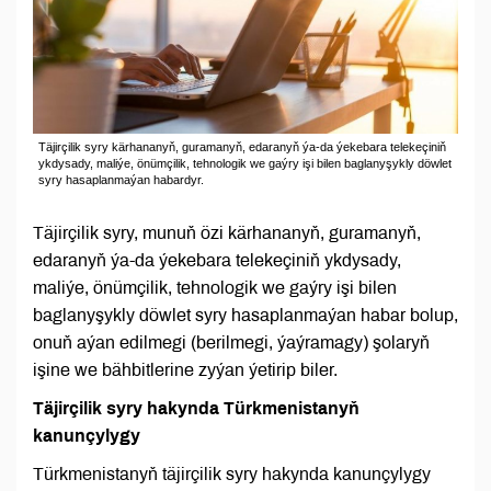
Täjirçilik syry kärhananyň, guramanyň, edaranyň ýa-da ýekebara telekeçiniň
ykdysady, maliýe, önümçilik, tehnologik we gaýry işi bilen baglanyşykly döwlet
syry hasaplanmaýan habardyr.
Täjirçilik syry, munuň özi kärhananyň, guramanyň,
edaranyň ýa-da ýekebara telekeçiniň ykdysady,
maliýe, önümçilik, tehnologik we gaýry işi bilen
baglanyşykly döwlet syry hasaplanmaýan habar bolup,
onuň aýan edilmegi (berilmegi, ýaýramagy) şolaryň
işine we bähbitlerine zyýan ýetirip biler.
Täjirçilik syry hakynda Türkmenistanyň
kanunçylygy
Türkmenistanyň täjirçilik syry hakynda kanunçylygy