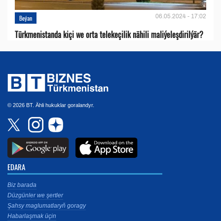
06.05.2024 - 17:02
Beýan
Türkmenistanda kiçi we orta telekeçilik nähili maliýeleşdirilýär?
© 2026 BT. Ähli hukuklar goralandyr.
EDARA
Biz barada
Düzgünler we şertler
Şahsy maglumatlaryň goragy
Habarlaşmak üçin