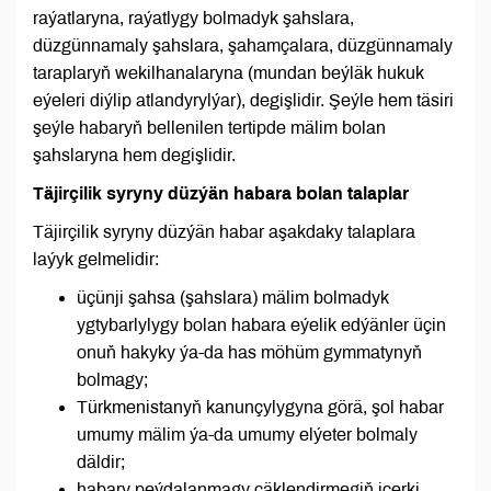
raýatlaryna, raýatlygy bolmadyk şahslara,
düzgünnamaly şahslara, şahamçalara, düzgünnamaly
taraplaryň wekilhanalaryna (mundan beýläk hukuk
eýeleri diýlip atlandyrylýar), degişlidir. Şeýle hem täsiri
şeýle habaryň bellenilen tertipde mälim bolan
şahslaryna hem degişlidir.
Täjirçilik syryny düzýän habara bolan talaplar
Täjirçilik syryny düzýän habar aşakdaky talaplara
laýyk gelmelidir:
üçünji şahsa (şahslara) mälim bolmadyk
ygtybarlylygy bolan habara eýelik edýänler üçin
onuň hakyky ýa-da has möhüm gymmatynyň
bolmagy;
Türkmenistanyň kanunçylygyna görä, şol habar
umumy mälim ýa-da umumy elýeter bolmaly
däldir;
habary peýdalanmagy çäklendirmegiň içerki