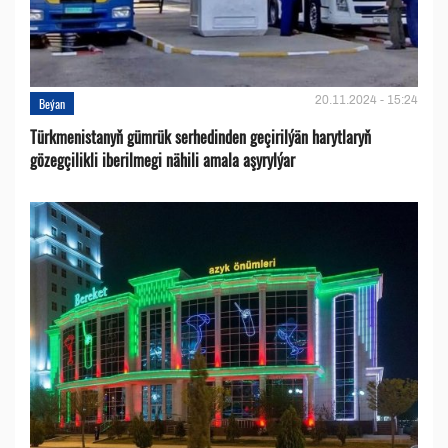
20.11.2024 - 15:24
Beýan
Türkmenistanyň gümrük serhedinden geçirilýän harytlaryň
gözegçilikli iberilmegi nähili amala aşyrylýar