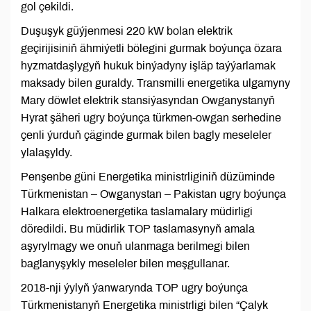
gol çekildi.
Duşuşyk güýjenmesi 220 kW bolan elektrik
geçirijisiniň ähmiýetli bölegini gurmak boýunça özara
hyzmatdaşlygyň hukuk binýadyny işläp taýýarlamak
maksady bilen guraldy. Transmilli energetika ulgamyny
Mary döwlet elektrik stansiýasyndan Owganystanyň
Hyrat şäheri ugry boýunça türkmen-owgan serhedine
çenli ýurduň çäginde gurmak bilen bagly meseleler
ylalaşyldy.
Penşenbe güni Energetika ministrliginiň düzüminde
Türkmenistan – Owganystan – Pakistan ugry boýunça
Halkara elektroenergetika taslamalary müdirligi
döredildi. Bu müdirlik TOP taslamasynyň amala
aşyrylmagy we onuň ulanmaga berilmegi bilen
baglanyşykly meseleler bilen meşgullanar.
2018-nji ýylyň ýanwarynda TOP ugry boýunça
Türkmenistanyň Energetika ministrligi bilen “Çalyk