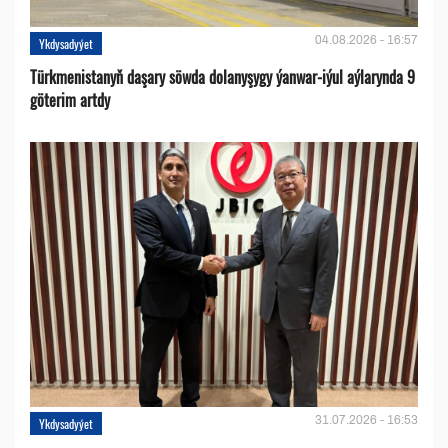
04.08.2026 - 16:57
Ykdysadyýet
Türkmenistanyň daşary söwda dolanyşygy ýanwar-iýul aýlarynda 9
göterim artdy
31.07.2026 - 16:53
Ykdysadyýet