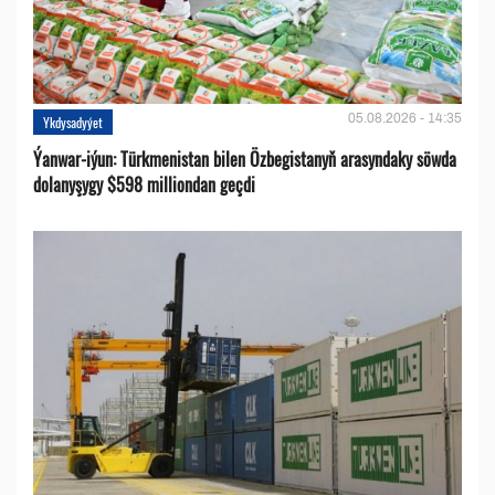
05.08.2026 - 14:35
Ykdysadyýet
Ýanwar-iýun: Türkmenistan bilen Özbegistanyň arasyndaky söwda
dolanyşygy $598 milliondan geçdi