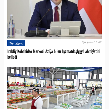
Şu gün - 11:42
Ykdysadyýet
Irakliý Kobahidze Merkezi Aziýa bilen hyzmatdaşlygyň ähmiýetini
belledi