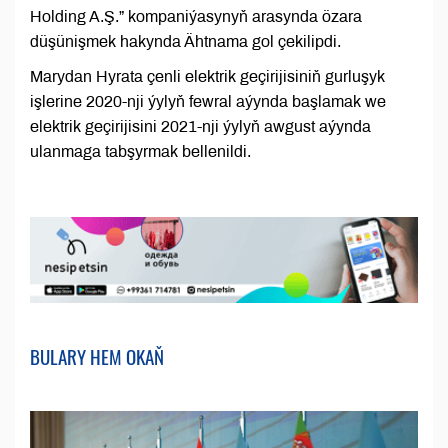
Holding A.Ş.” kompaniýasynyň arasynda özara
düşünişmek hakynda Ähtnama gol çekilipdi.
Marydan Hyrata çenli elektrik geçirijisiniň gurluşyk
işlerine 2020-nji ýylyň fewral aýynda başlamak we
elektrik geçirijisini 2021-nji ýylyň awgust aýynda
ulanmaga tabşyrmak bellenildi.
BULARY HEM OKAŇ