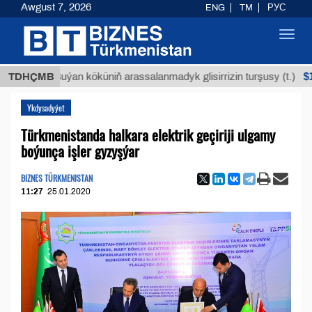
Awgust 7, 2026
ENG
TM
РУС
Toggl
navig
$12935,1
TDHÇMB
Buýan köküniň arassalanmadyk glisirrizin turşusy (t.)
Ykdysadyýet
Türkmenistanda halkara elektrik geçiriji ulgamy
boýunça işler gyzyşýar
BIZNES TÜRKMENISTAN
11:27
25.01.2020