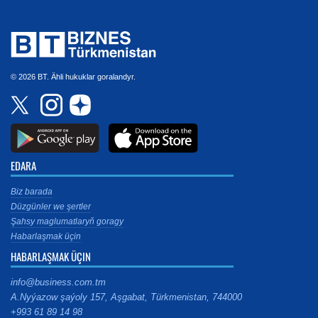
© 2026 BT. Ähli hukuklar goralandyr.
EDARA
Biz barada
Düzgünler we şertler
Şahsy maglumatlaryň goragy
Habarlaşmak üçin
HABARLAŞMAK ÜÇIN
info@business.com.tm
A.Nyýazow şaýoly 157, Aşgabat, Türkmenistan, 744000
+993 61 89 14 98