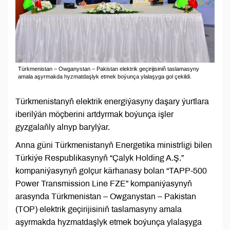
Türkmenistan – Owganystan – Pakistan elektrik geçirijisiniň taslamasyny
amala aşyrmakda hyzmatdaşlyk etmek boýunça ylalaşyga gol çekildi.
Türkmenistanyň elektrik energiýasyny daşary ýurtlara
iberilýän möçberini artdyrmak boýunça işler
gyzgalaňly alnyp barylýar.
Anna güni Türkmenistanyň Energetika ministrligi bilen
Türkiýe Respublikasynyň “Çalyk Holding A.Ş.”
kompaniýasynyň golçur kärhanasy bolan “TAPP-500
Power Transmission Line FZE” kompaniýasynyň
arasynda Türkmenistan – Owganystan – Pakistan
(TOP) elektrik geçirijisiniň taslamasyny amala
aşyrmakda hyzmatdaşlyk etmek boýunça ylalaşyga