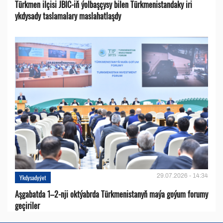
Türkmen ilçisi JBIC-iň ýolbaşçysy bilen Türkmenistandaky iri
ykdysady taslamalary maslahatlaşdy
29.07.2026 - 14:34
Ykdysadyýet
Aşgabatda 1–2-nji oktýabrda Türkmenistanyň maýa goýum forumy
geçiriler