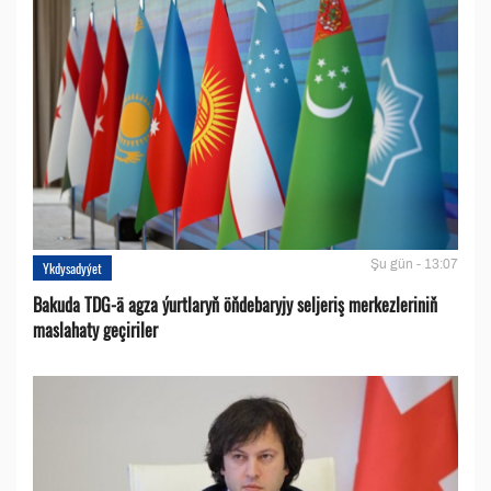
Şu gün - 13:07
Ykdysadyýet
Bakuda TDG-ä agza ýurtlaryň öňdebaryjy seljeriş merkezleriniň
maslahaty geçiriler