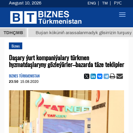
Awgust 10, 2026
ENG
TM
РУС
Toggl
navig
МТ
$12
TDHÇMB
Buýan köküniň arassalanmadyk glisirrizin turşusy (t.)
Biznes
Daşary ýurt kompaniýalary türkmen
hyzmatdaşlaryny gözleýärler–bazarda täze teklipler
BIZNES TÜRKMENISTAN
23:50
15.08.2020