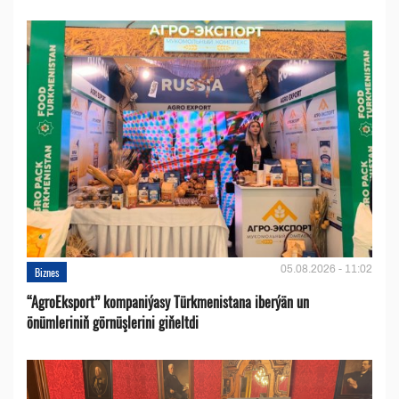
05.08.2026 - 11:02
Biznes
“AgroEksport” kompaniýasy Türkmenistana iberýän un
önümleriniň görnüşlerini giňeltdi