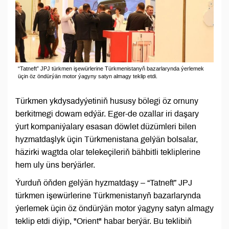
“Tatneft” JPJ türkmen işewürlerine Türkmenistanyň bazarlarynda ýerlemek
üçin öz öndürýän motor ýagyny satyn almagy teklip etdi.
Türkmen ykdysadyýetiniň hususy bölegi öz ornuny
berkitmegi dowam edýär. Eger-de ozallar iri daşary
ýurt kompaniýalary esasan döwlet düzümleri bilen
hyzmatdaşlyk üçin Türkmenistana gelýän bolsalar,
häzirki wagtda olar telekeçileriň bähbitli tekliplerine
hem uly üns berýärler.
Ýurduň öňden gelýän hyzmatdaşy – “Tatneft” JPJ
türkmen işewürlerine Türkmenistanyň bazarlarynda
ýerlemek üçin öz öndürýän motor ýagyny satyn almagy
teklip etdi diýip, "Orient" habar berýär. Bu teklibiň