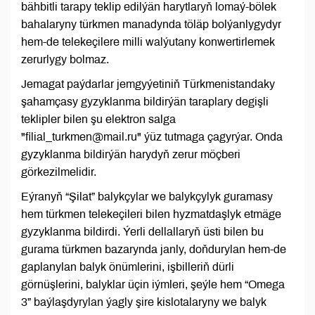
bähbitli tarapy teklip edilýän harytlaryň lomaý-bölek
bahalaryny türkmen manadynda töläp bolýanlygydyr
hem-de telekeçilere milli walýutany konwertirlemek
zerurlygy bolmaz.
Jemagat paýdarlar jemgyýetiniň Türkmenistandaky
şahamçasy gyzyklanma bildirýän taraplary degişli
teklipler bilen şu elektron salga
"filial_turkmen@mail.ru" ýüz tutmaga çagyrýar. Onda
gyzyklanma bildirýän harydyň zerur möçberi
görkezilmelidir.
Eýranyň “Şilat” balykçylar we balykçylyk guramasy
hem türkmen telekeçileri bilen hyzmatdaşlyk etmäge
gyzyklanma bildirdi. Ýerli dellallaryň üsti bilen bu
gurama türkmen bazarynda janly, doňdurylan hem-de
gaplanylan balyk önümlerini, işbilleriň dürli
görnüşlerini, balyklar üçin iýmleri, şeýle hem “Omega
3” baýlaşdyrylan ýagly şire kislotalaryny we balyk