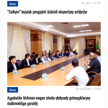
Şu gün - 11:04
Biznes
“Salkym” hojalyk jemgyýeti üzümiň eksportyny artdyrýar
06.08.2026 - 13:50
Biznes
Aşgabatda türkmen-owgan söwda-ykdysady gatnaşyklaryny
ösdürmeklige garaldy