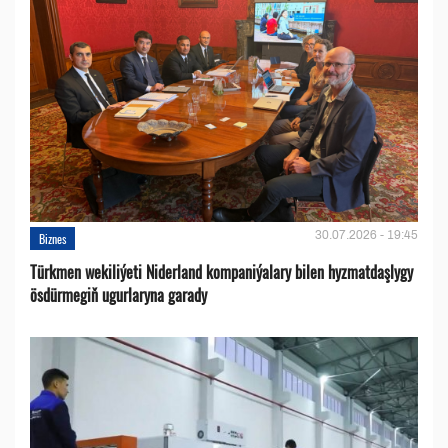
30.07.2026 - 19:45
Biznes
Türkmen wekiliýeti Niderland kompaniýalary bilen hyzmatdaşlygy
ösdürmegiň ugurlaryna garady