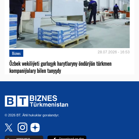
28.07.2026 - 16:53
Biznes
Özbek wekiliýeti gurluşyk harytlaryny öndürýän türkmen
kompaniýalary bilen tanyşdy
© 2026 BT. Ähli hukuklar goralandyr.