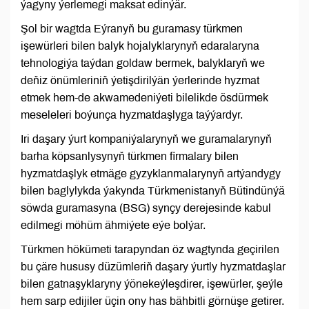
ýagyny ýerlemegi maksat edinýär.
Şol bir wagtda Eýranyň bu guramasy türkmen
işewürleri bilen balyk hojalyklarynyň edaralaryna
tehnologiýa taýdan goldaw bermek, balyklaryň we
deňiz önümleriniň ýetişdirilýän ýerlerinde hyzmat
etmek hem-de akwamedeniýeti bilelikde ösdürmek
meseleleri boýunça hyzmatdaşlyga taýýardyr.
Iri daşary ýurt kompaniýalarynyň we guramalarynyň
barha köpsanlysynyň türkmen firmalary bilen
hyzmatdaşlyk etmäge gyzyklanmalarynyň artýandygy
bilen baglylykda ýakynda Türkmenistanyň Bütindünýä
söwda guramasyna (BSG) synçy derejesinde kabul
edilmegi möhüm ähmiýete eýe bolýar.
Türkmen hökümeti tarapyndan öz wagtynda geçirilen
bu çäre hususy düzümleriň daşary ýurtly hyzmatdaşlar
bilen gatnaşyklaryny ýönekeýleşdirer, işewürler, şeýle
hem sarp edijiler üçin ony has bähbitli görnüşe getirer.