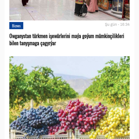
Şu gün - 16:34
Biznes
Owganystan türkmen işewürlerini maýa goýum mümkinçilikleri
bilen tanyşmaga çagyrýar