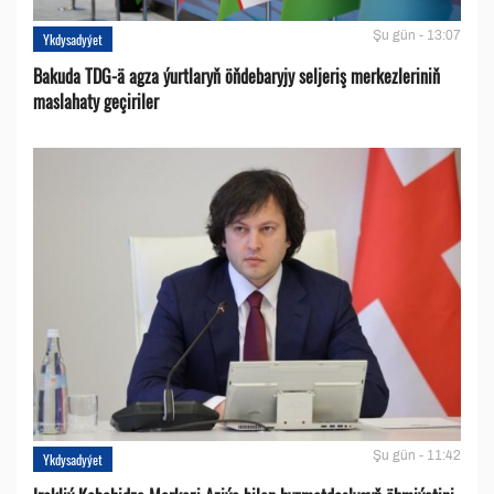
Şu gün - 13:07
Ykdysadyýet
Bakuda TDG-ä agza ýurtlaryň öňdebaryjy seljeriş merkezleriniň
maslahaty geçiriler
Şu gün - 11:42
Ykdysadyýet