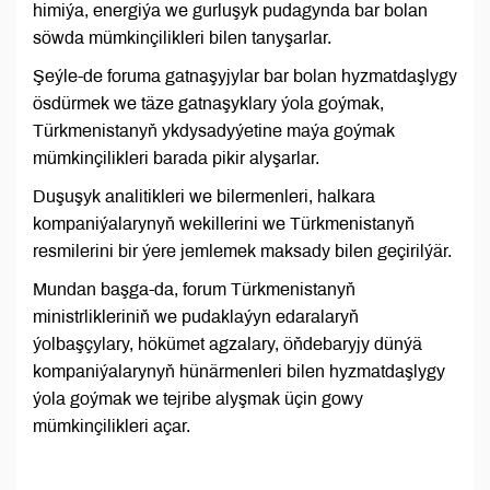
himiýa, energiýa we gurluşyk pudagynda bar bolan
söwda mümkinçilikleri bilen tanyşarlar.
Şeýle-de foruma gatnaşyjylar bar bolan hyzmatdaşlygy
ösdürmek we täze gatnaşyklary ýola goýmak,
Türkmenistanyň ykdysadyýetine maýa goýmak
mümkinçilikleri barada pikir alyşarlar.
Duşuşyk analitikleri we bilermenleri, halkara
kompaniýalarynyň wekillerini we Türkmenistanyň
resmilerini bir ýere jemlemek maksady bilen geçirilýär.
Mundan başga-da, forum Türkmenistanyň
ministrlikleriniň we pudaklaýyn edaralaryň
ýolbaşçylary, hökümet agzalary, öňdebaryjy dünýä
kompaniýalarynyň hünärmenleri bilen hyzmatdaşlygy
ýola goýmak we tejribe alyşmak üçin gowy
mümkinçilikleri açar.