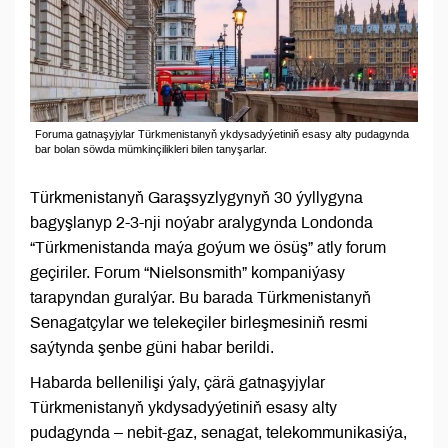
Foruma gatnaşyjylar Türkmenistanyň ykdysadyýetiniň esasy alty pudagynda
bar bolan söwda mümkinçilikleri bilen tanyşarlar.
Türkmenistanyň Garaşsyzlygynyň 30 ýyllygyna
bagyşlanyp 2-3-nji noýabr aralygynda Londonda
“Türkmenistanda maýa goýum we ösüş” atly forum
geçiriler. Forum “Nielsonsmith” kompaniýasy
tarapyndan guralýar. Bu barada Türkmenistanyň
Senagatçylar we telekeçiler birleşmesiniň resmi
saýtynda şenbe güni habar berildi.
Habarda bellenilişi ýaly, çärä gatnaşyjylar
Türkmenistanyň ykdysadyýetiniň esasy alty
pudagynda – nebit-gaz, senagat, telekommunikasiýa,