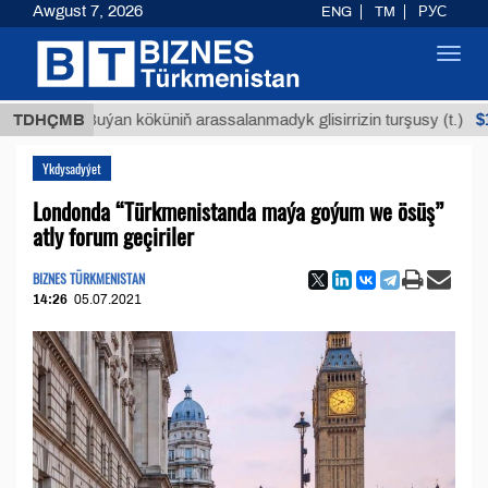
Awgust 7, 2026
ENG
TM
РУС
Toggl
navig
$12935,1
TDHÇMB
Buýan köküniň arassalanmadyk glisirrizin turşusy (t.)
Ykdysadyýet
Londonda “Türkmenistanda maýa goýum we ösüş”
atly forum geçiriler
BIZNES TÜRKMENISTAN
14:26
05.07.2021