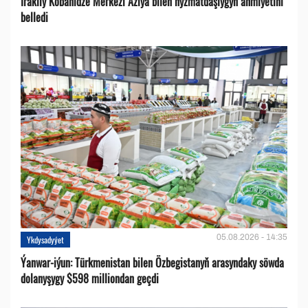
Irakliý Kobahidze Merkezi Aziýa bilen hyzmatdaşlygyň ähmiýetini
belledi
05.08.2026 - 14:35
Ykdysadyýet
Ýanwar-iýun: Türkmenistan bilen Özbegistanyň arasyndaky söwda
dolanyşygy $598 milliondan geçdi