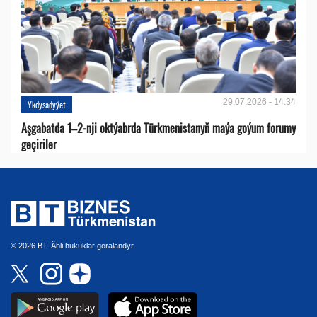
29.07.2026 - 14:34
Ykdysadyýet
Aşgabatda 1–2-nji oktýabrda Türkmenistanyň maýa goýum forumy
geçiriler
© 2026 BT. Ähli hukuklar goralandyr.