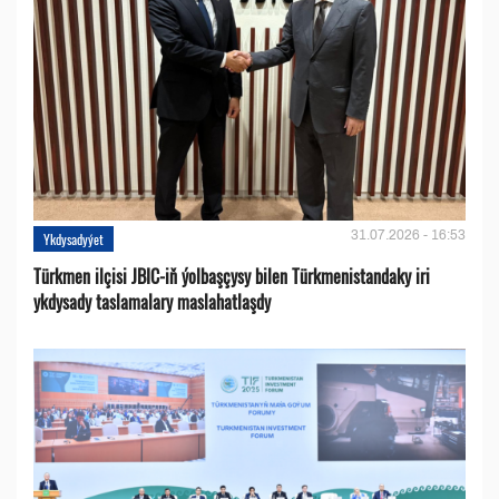
31.07.2026 - 16:53
Ykdysadyýet
Türkmen ilçisi JBIC-iň ýolbaşçysy bilen Türkmenistandaky iri
ykdysady taslamalary maslahatlaşdy