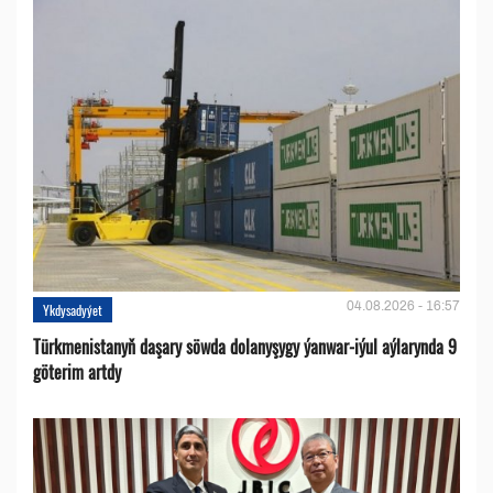
04.08.2026 - 16:57
Ykdysadyýet
Türkmenistanyň daşary söwda dolanyşygy ýanwar-iýul aýlarynda 9
göterim artdy